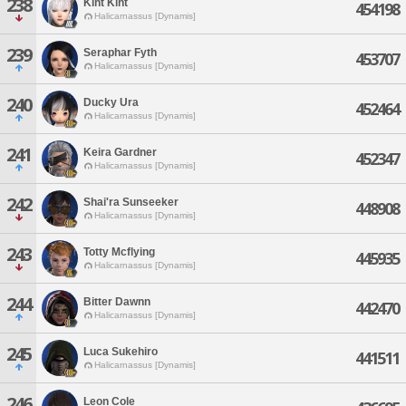
238
Kiht Kiht
454198
Halicarnassus [Dynamis]
239
Seraphar Fyth
453707
Halicarnassus [Dynamis]
240
Ducky Ura
452464
Halicarnassus [Dynamis]
241
Keira Gardner
452347
Halicarnassus [Dynamis]
242
Shai'ra Sunseeker
448908
Halicarnassus [Dynamis]
243
Totty Mcflying
445935
Halicarnassus [Dynamis]
244
Bitter Dawnn
442470
Halicarnassus [Dynamis]
245
Luca Sukehiro
441511
Halicarnassus [Dynamis]
246
Leon Cole