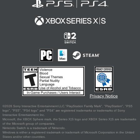
Privacy Notice
©2026 Sony Interactive Entertainment LLC."PlayStation Family Mark", "PlayStation", "PS5
logo", "PS5", "PS4 logo" and "PS4" are registered trademarks or trademarks of Sony
Interactive Entertainment Inc.
Microsoft, the XBOX Sphere mark, the Series X|S logo and XBOX Series X|S are trademarks
of the Microsoft group of companies.
Nintendo Switch is a trademark of Nintendo.
Windows is either a registered trademark or trademark of Microsoft Corporation in the United
States and/or other countries.