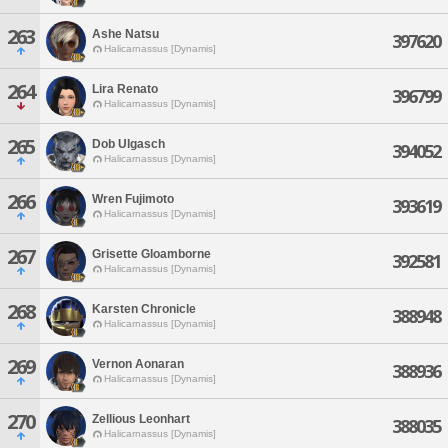
263
Ashe Natsu
397620
Halicarnassus [Dynamis]
264
Lira Renato
396799
Halicarnassus [Dynamis]
265
Dob Ulgasch
394052
Halicarnassus [Dynamis]
266
Wren Fujimoto
393619
Halicarnassus [Dynamis]
267
Grisette Gloamborne
392581
Halicarnassus [Dynamis]
268
Karsten Chronicle
388948
Halicarnassus [Dynamis]
269
Vernon Aonaran
388936
Halicarnassus [Dynamis]
270
Zellious Leonhart
388035
Halicarnassus [Dynamis]