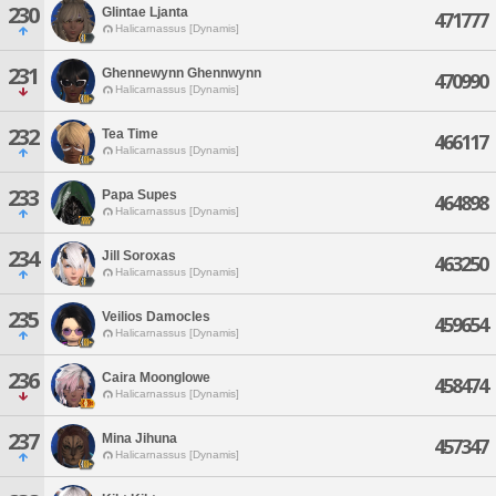
230
Glintae Ljanta
471777
Halicarnassus [Dynamis]
231
Ghennewynn Ghennwynn
470990
Halicarnassus [Dynamis]
232
Tea Time
466117
Halicarnassus [Dynamis]
233
Papa Supes
464898
Halicarnassus [Dynamis]
234
Jill Soroxas
463250
Halicarnassus [Dynamis]
235
Veilios Damocles
459654
Halicarnassus [Dynamis]
236
Caira Moonglowe
458474
Halicarnassus [Dynamis]
237
Mina Jihuna
457347
Halicarnassus [Dynamis]