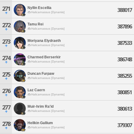
271
Nyllin Escellia
388017
Halicarnassus [Dynamis]
272
Tamu Rei
387896
Halicarnassus [Dynamis]
273
Moriyana Elydraeth
387533
Halicarnassus [Dynamis]
274
Charmed Berserkir
386748
Halicarnassus [Dynamis]
275
Duncan Furpaw
385255
Halicarnassus [Dynamis]
276
Laz Caern
380851
Halicarnassus [Dynamis]
277
Muir-hrim Ra'id
380613
Halicarnassus [Dynamis]
278
Hellkin Gallium
379307
Halicarnassus [Dynamis]