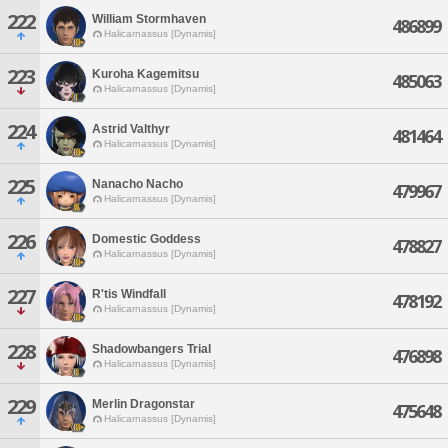
222
William Stormhaven
486899
Halicarnassus [Dynamis]
223
Kuroha Kagemitsu
485063
Halicarnassus [Dynamis]
224
Astrid Valthyr
481464
Halicarnassus [Dynamis]
225
Nanacho Nacho
479967
Halicarnassus [Dynamis]
226
Domestic Goddess
478827
Halicarnassus [Dynamis]
227
R'tis Windfall
478192
Halicarnassus [Dynamis]
228
Shadowbangers Trial
476898
Halicarnassus [Dynamis]
229
Merlin Dragonstar
475648
Halicarnassus [Dynamis]