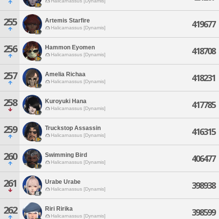
Halicarnassus [Dynamis]
255
Artemis Starfire
419677
Halicarnassus [Dynamis]
256
Hammon Eyomen
418708
Halicarnassus [Dynamis]
257
Amelia Richaa
418231
Halicarnassus [Dynamis]
258
Kuroyuki Hana
417785
Halicarnassus [Dynamis]
259
Truckstop Assassin
416315
Halicarnassus [Dynamis]
260
Swimming Bird
406477
Halicarnassus [Dynamis]
261
Urabe Urabe
398938
Halicarnassus [Dynamis]
262
Riri Ririka
398599
Halicarnassus [Dynamis]