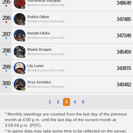
295
Aurumeria Stargold
348649
Halicarnassus [Dynamis]
296
Rukka Odion
347485
Halicarnassus [Dynamis]
297
Hanaki Ukiku
347349
Halicarnassus [Dynamis]
298
Blaine Dragon
345459
Halicarnassus [Dynamis]
299
Lily Lunet
343815
Halicarnassus [Dynamis]
300
Oryx Atreides
340482
Halicarnassus [Dynamis]
1
2
3
4
5
* Monthly standings are counted from the last day of the previous
month at 4:00 p.m. until the last day of the current month at
3:59:59 p.m. (PST).
* In-game data may take some time to be reflected on the server,