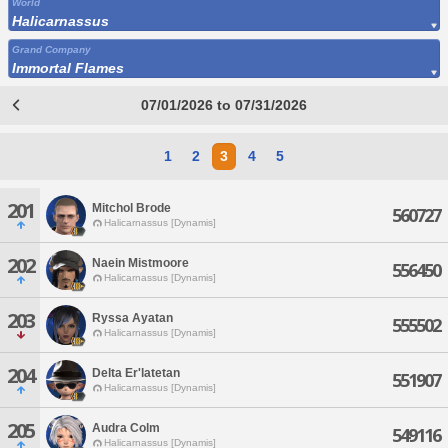
World
Halicarnassus
Grand Company
Immortal Flames
07/01/2026 to 07/31/2026
1
2
3
4
5
201
Mitchol Brode
560727
Halicarnassus [Dynamis]
202
Naein Mistmoore
556450
Halicarnassus [Dynamis]
203
Ryssa Ayatan
555502
Halicarnassus [Dynamis]
204
Delta Er'latetan
551907
Halicarnassus [Dynamis]
205
Audra Colm
549116
Halicarnassus [Dynamis]