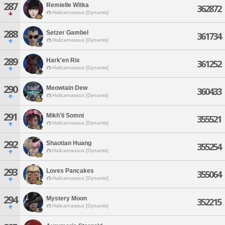
287
Remielle Witka
362872
Halicarnassus [Dynamis]
288
Setzer Gambel
361734
Halicarnassus [Dynamis]
289
Hark'en Rix
361252
Halicarnassus [Dynamis]
290
Meowtain Dew
360433
Halicarnassus [Dynamis]
291
Mikh'li Somni
355521
Halicarnassus [Dynamis]
292
Shaotian Huang
355254
Halicarnassus [Dynamis]
293
Loves Pancakes
355064
Halicarnassus [Dynamis]
294
Mystery Moon
352215
Halicarnassus [Dynamis]