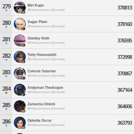
279
Miri Kupo
378813
Halicarnassus [Dynamis]
280
Sugar Plum
378160
Halicarnassus [Dynamis]
281
Stanley Noth
376595
Halicarnassus [Dynamis]
282
Totty Housealotti
372998
Halicarnassus [Dynamis]
283
Celeste Selarion
370867
Halicarnassus [Dynamis]
284
Andyman Thedragon
367164
Halicarnassus [Dynamis]
285
Zansetsu Onishi
364606
Halicarnassus [Dynamis]
286
Ophelia Oscar
363793
Halicarnassus [Dynamis]