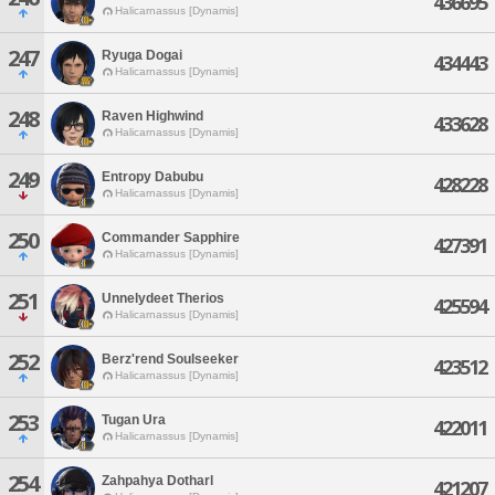
436695
Halicarnassus [Dynamis]
247
Ryuga Dogai
434443
Halicarnassus [Dynamis]
248
Raven Highwind
433628
Halicarnassus [Dynamis]
249
Entropy Dabubu
428228
Halicarnassus [Dynamis]
250
Commander Sapphire
427391
Halicarnassus [Dynamis]
251
Unnelydeet Therios
425594
Halicarnassus [Dynamis]
252
Berz'rend Soulseeker
423512
Halicarnassus [Dynamis]
253
Tugan Ura
422011
Halicarnassus [Dynamis]
254
Zahpahya Dotharl
421207