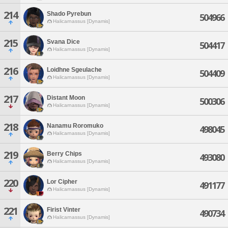
214
Shado Pyrebun
504966
Halicarnassus [Dynamis]
215
Svana Dice
504417
Halicarnassus [Dynamis]
216
Loidhne Sgeulache
504409
Halicarnassus [Dynamis]
217
Distant Moon
500306
Halicarnassus [Dynamis]
218
Nanamu Roromuko
498045
Halicarnassus [Dynamis]
219
Berry Chips
493080
Halicarnassus [Dynamis]
220
Lor Cipher
491177
Halicarnassus [Dynamis]
221
Firist Vinter
490734
Halicarnassus [Dynamis]