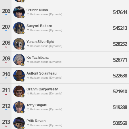
206
G'rihnn Nunh
547644
Halicarnassus [Dynamis]
207
Sueyori Bakaro
545213
Halicarnassus [Dynamis]
208
Yunan Silverlight
528252
Halicarnassus [Dynamis]
209
Ko Tachibana
526771
Halicarnassus [Dynamis]
210
Aulfont Solainteau
522638
Halicarnassus [Dynamis]
211
Grahm Gahjewesfv
521910
Halicarnassus [Dynamis]
212
Totty Bugatti
519288
Halicarnassus [Dynamis]
213
Prilk Revan
509569
Halicarnassus [Dynamis]