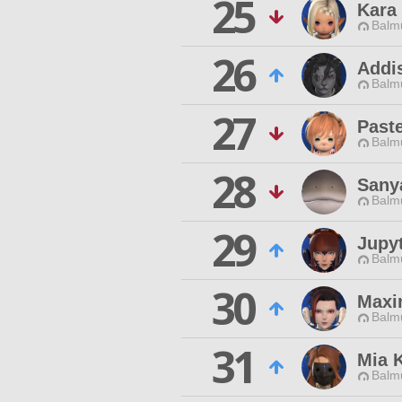
25
Kara
Balmu
26
Addi
Balmu
27
Paste
Balmu
28
Sanya
Balmu
29
Jupyt
Balmu
30
Maxi
Balmu
31
Mia 
Balmu