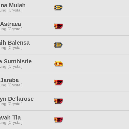
ana Mulah
ng [Crystal]
 Astraea
ng [Crystal]
aih Balensa
ng [Crystal]
 Sunthistle
ng [Crystal]
 Jaraba
ng [Crystal]
yn De'larose
ng [Crystal]
avah Tia
ng [Crystal]