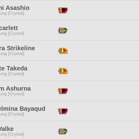
hi Asashio
ng [Crystal]
carlett
ng [Crystal]
a Strikeline
ng [Crystal]
te Takeda
ng [Crystal]
m Ashurna
ng [Crystal]
elmina Bayaqud
ng [Crystal]
Valke
ng [Crystal]