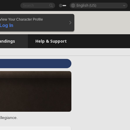
English (US)
View Your Character Profile
Log In
andings
Help & Support
llegiance.