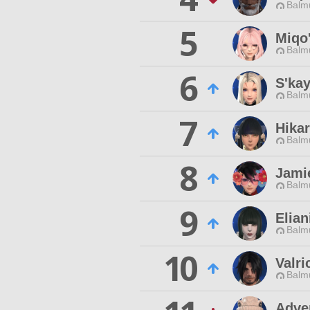
Balmu
5
Miqo'
Balmu
6
S'kay
Balmu
7
Hikar
Balmu
8
Jami
Balmu
9
Elian
Balmu
10
Valri
Balmu
Adve