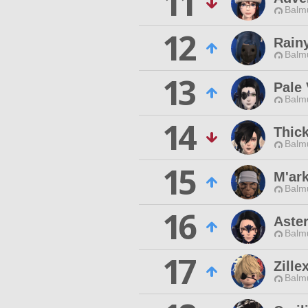
11
Balmu
12
Rain
Balmu
13
Pale 
Balmu
14
Thic
Balmu
15
M'ar
Balmu
16
Aster
Balmu
17
Zille
Balmu