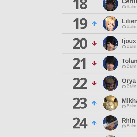
18
Ceril
Balmu
19
Lili
Balmu
20
Ijoux
Balmu
21
Tola
Balmu
22
Orya 
Balmu
23
Mikha
Balmu
24
Rhin 
Balmu