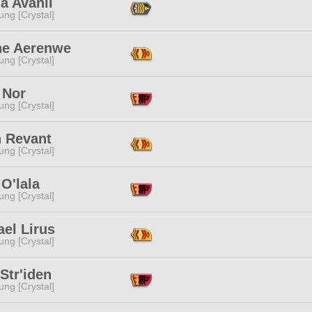
ia Avanil
ng [Crystal]
ene Aerenwe
ng [Crystal]
 Nor
ng [Crystal]
n Revant
ng [Crystal]
O'lala
ng [Crystal]
el Lirus
ng [Crystal]
Str'iden
ng [Crystal]