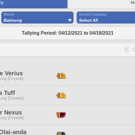
ly
M
World
Grand Company
Balmung
Select All
Tallying Period: 04/12/2021 to 04/18/2021
e Verius
ng [Crystal]
 Tuff
ng [Crystal]
er Nexus
ng [Crystal]
Olai-anda