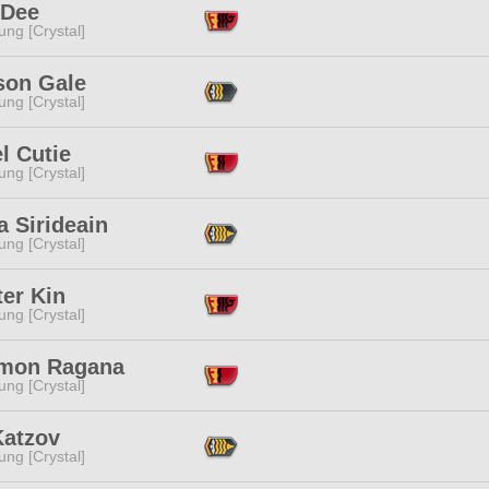
 Dee
ng [Crystal]
son Gale
ng [Crystal]
l Cutie
ng [Crystal]
 Sirideain
ng [Crystal]
er Kin
ng [Crystal]
mon Ragana
ng [Crystal]
Katzov
ng [Crystal]