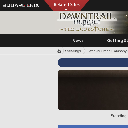
News
Getting S
Standings
Weekly Grand Company 
Standings