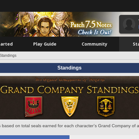
tarted
Play Guide
Community
St
Standings
Standings
 based on total seals earned for each character's Grand Company of a