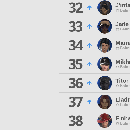
32
J'int
Balmu
33
Jade
Balmu
34
Mair
Balmu
35
Mikha
Balmu
36
Titor
Balmu
37
Liadr
Balmu
38
E'nh
Balmu