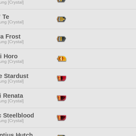
ng [Crystal]
 Te
ng [Crystal]
a Frost
ng [Crystal]
i Horo
ng [Crystal]
e Stardust
ng [Crystal]
i Renata
ng [Crystal]
c Steelblood
ng [Crystal]
ntius Hutch