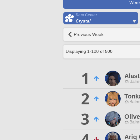
Week
Data Center
Crystal
Previous Week
Displaying
1
-
100
of
500
1
Alast
Balmu
2
Tonka
Balmu
3
Oliv
Balmu
4
Ariq 