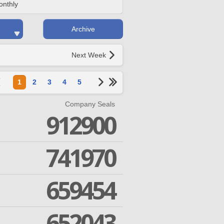
onthly
Archive
Next Week
1
2
3
4
5
Company Seals
912900
741970
659454
652043