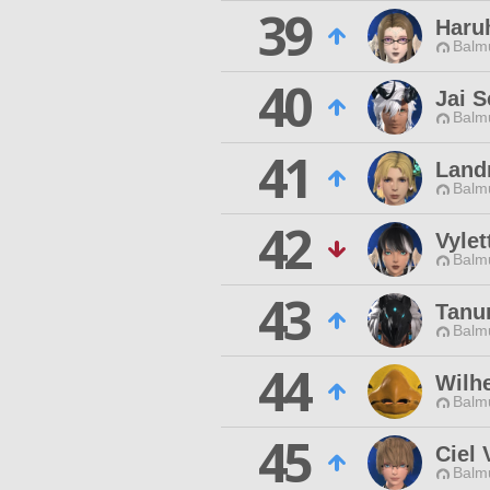
39
Haru
Balmu
40
Jai S
Balmu
41
Landr
Balmu
42
Vylet
Balmu
43
Tanu
Balmu
44
Wilh
Balmu
45
Ciel 
Balmu