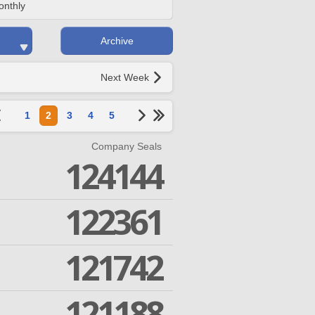
onthly
Archive
Next Week
1
2
3
4
5
Company Seals
124144
122361
121742
121188