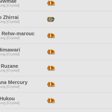
Siwmae
ng [Crystal]
 Zhirrai
ng [Crystal]
n Rehw-marouc
ng [Crystal]
Himawari
ng [Crystal]
 Ruzane
ng [Crystal]
ana Mercury
ng [Crystal]
 Hukou
ng [Crystal]