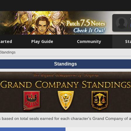
tarted
Play Guide
Community
St
Standings
Standings
 based on total seals earned for each character's Grand Company of a