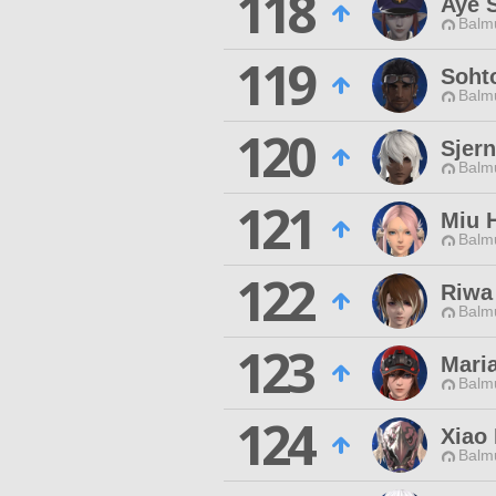
118
Aye 
Balmu
119
Sohto
Balmu
120
Sjer
Balmu
121
Miu 
Balmu
122
Riwa
Balmu
123
Mari
Balmu
124
Xiao
Balmu