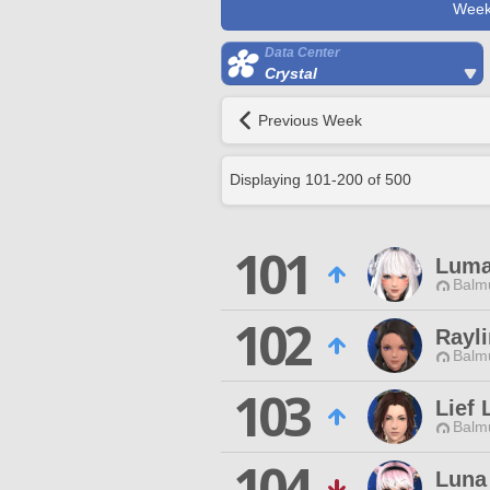
Week
Data Center
Crystal
Previous Week
Displaying
101
-
200
of
500
101
Luma
Balmu
102
Rayli
Balmu
103
Lief 
Balmu
104
Luna