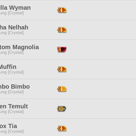
ella Wyman
ng [Crystal]
ha Nelhah
ng [Crystal]
tom Magnolia
ng [Crystal]
Muffin
ng [Crystal]
mbo Bimbo
ng [Crystal]
en Temult
ng [Crystal]
ox Tia
ng [Crystal]