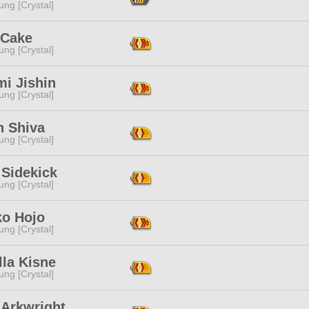
ng [Crystal]
 Cake
ng [Crystal]
mi Jishin
ng [Crystal]
n Shiva
ng [Crystal]
 Sidekick
ng [Crystal]
ko Hojo
ng [Crystal]
lla Kisne
ng [Crystal]
 Arkwright