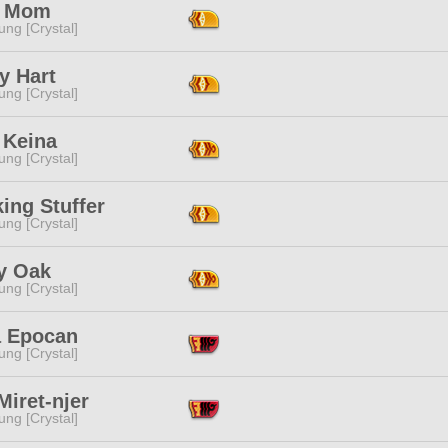
s Mom
ng [Crystal]
y Hart
ng [Crystal]
 Keina
ng [Crystal]
ing Stuffer
ng [Crystal]
y Oak
ng [Crystal]
a Epocan
ng [Crystal]
Miret-njer
ng [Crystal]