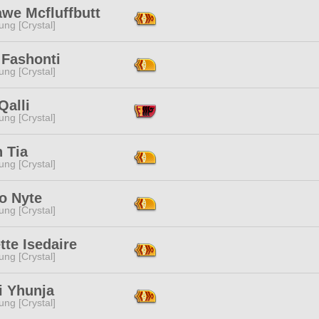
awe Mcfluffbutt
ng [Crystal]
 Fashonti
ng [Crystal]
Qalli
ng [Crystal]
n Tia
ng [Crystal]
o Nyte
ng [Crystal]
tte Isedaire
ng [Crystal]
i Yhunja
ng [Crystal]