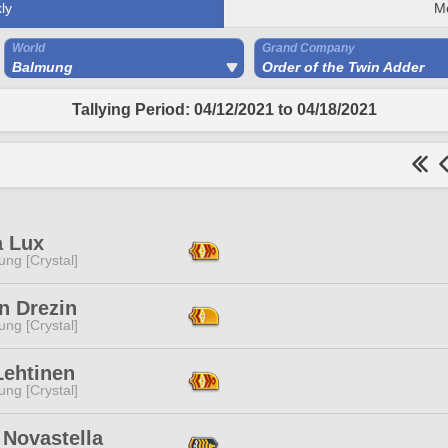
ly
M
World
Grand Company
Balmung
Order of the Twin Adder
Tallying Period: 04/12/2021 to 04/18/2021
 Lux
ng [Crystal]
n Drezin
ng [Crystal]
Lehtinen
ng [Crystal]
 Novastella