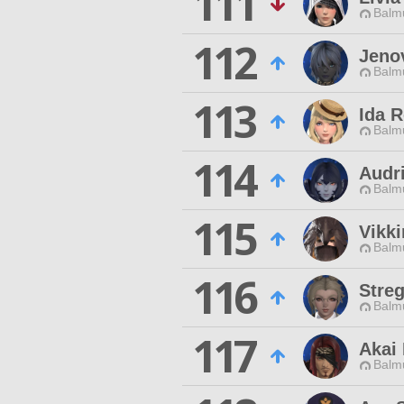
111
Balmu
112
Jeno
Balmu
113
Ida R
Balmu
114
Audr
Balmu
115
Vikki
Balmu
116
Streg
Balmu
117
Akai 
Balmu