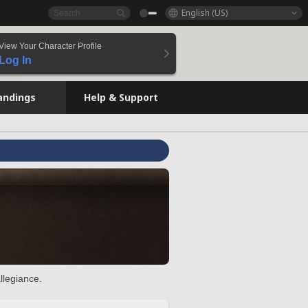
English (US)
View Your Character Profile
Log In
andings
Help & Support
llegiance.