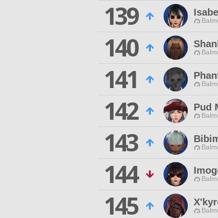
139
Isab
Balmu
140
Shan
Balmu
141
Phan
Balmu
142
Pud 
Balmu
143
Bibi
Balmu
144
Imog
Balmu
145
X'kyr
Balmu