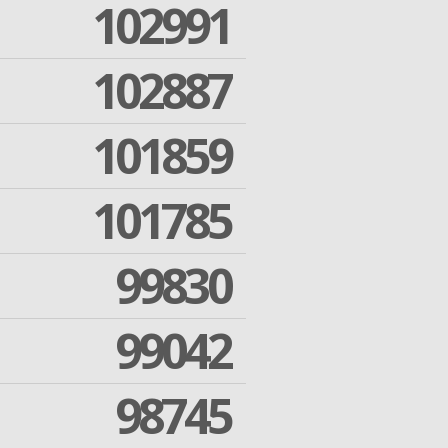
102991
102887
101859
101785
99830
99042
98745