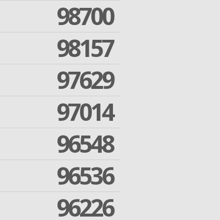
98700
98157
97629
97014
96548
96536
96226