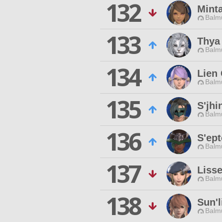
132
Mint
Balmu
133
Thya
Balmu
134
Lien 
Balmu
135
S'jhi
Balmu
136
S'ept
Balmu
137
Lisse
Balmu
138
Sun'l
Balmu