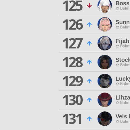
125
Bos
Balmu
126
Sunn
Balmu
127
Fijah
Balmu
128
Stock
Balmu
129
Luck
Balmu
130
Lihz
Balmu
131
Veis 
Balmu