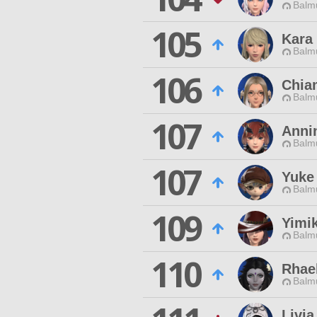
Balmu
105
Kara
Balmu
106
Chia
Balmu
107
Anni
Balmu
107
Yuke
Balmu
109
Yimi
Balmu
110
Rhae
Balmu
Livia