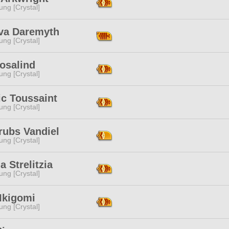
ng [Crystal]
va Daremyth
ng [Crystal]
osalind
ng [Crystal]
ic Toussaint
ng [Crystal]
rubs Vandiel
ng [Crystal]
a Strelitzia
ng [Crystal]
Ikigomi
ng [Crystal]