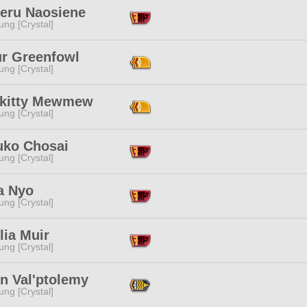
eru Naosiene
ng [Crystal]
ur Greenfowl
ng [Crystal]
okitty Mewmew
ng [Crystal]
uko Chosai
ng [Crystal]
a Nyo
ng [Crystal]
lia Muir
ng [Crystal]
n Val'ptolemy
ng [Crystal]