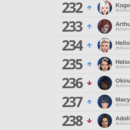
232
Kogo
Balmu
233
Arth
Balmu
234
Hell
Balmu
235
Hats
Balmu
236
Okin
Balmu
237
Macy
Balmu
238
Adoli
Balmu