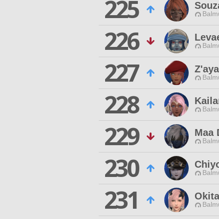
225
Souz
Balmu
226
Leva
Balmu
227
Z'aya
Balmu
228
Kaila
Balmu
229
Maa 
Balmu
230
Chiy
Balmu
231
Okita
Balmu