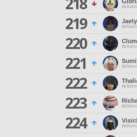
218
Glor
Balmu
219
Jael
Balmu
220
Clum
Balmu
221
Sumi
Balmu
222
Thali
Balmu
223
Rich
Balmu
224
Visi
Balmu