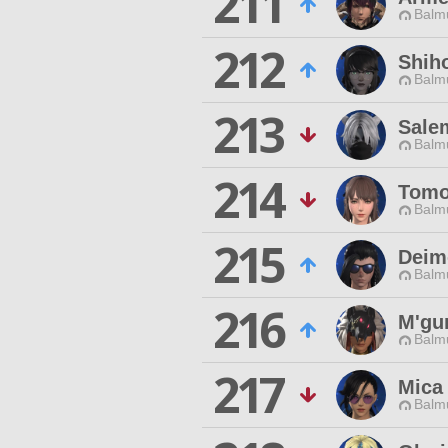
211
Balmu
212
Shih
Balmu
213
Sale
Balmu
214
Tomo
Balmu
215
Deim
Balmu
216
M'gu
Balmu
217
Mica
Balmu