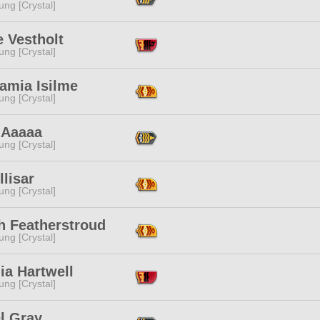
ng [Crystal]
 Vestholt
ng [Crystal]
amia Isilme
ng [Crystal]
 Aaaaa
ng [Crystal]
llisar
ng [Crystal]
h Featherstroud
ng [Crystal]
ia Hartwell
ng [Crystal]
l Gray