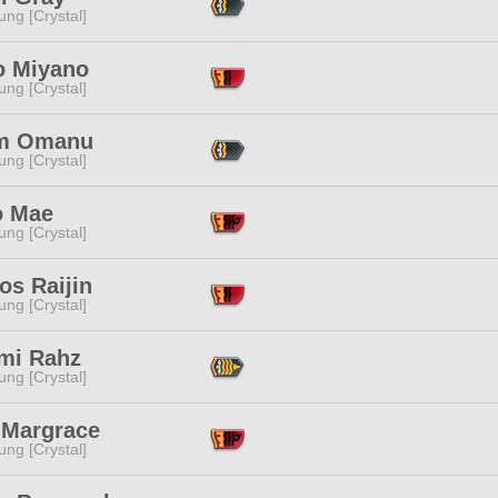
ng [Crystal]
o Miyano
ng [Crystal]
m Omanu
ng [Crystal]
 Mae
ng [Crystal]
os Raijin
ng [Crystal]
mi Rahz
ng [Crystal]
 Margrace
ng [Crystal]