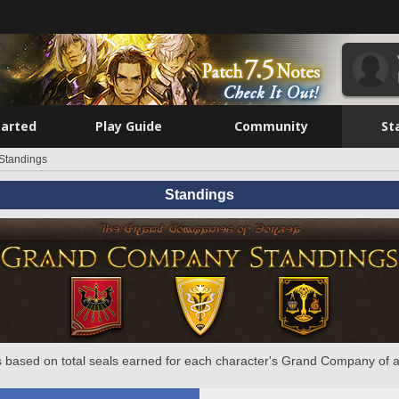
tarted
Play Guide
Community
St
Standings
Standings
 based on total seals earned for each character's Grand Company of a