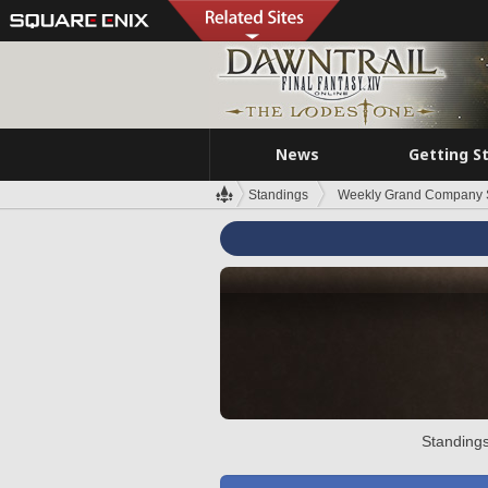
News
Getting S
Standings
Weekly Grand Company 
Standings