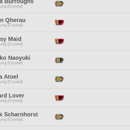
ia Burroughs
ng [Crystal]
yn Qherau
ng [Crystal]
sy Maid
ng [Crystal]
ko Naoyuki
ng [Crystal]
a Atoel
ng [Crystal]
ard Lover
ng [Crystal]
ck Scharnhorst
ng [Crystal]