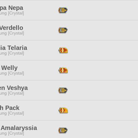
pa Nepa
ng [Crystal]
Verdello
ng [Crystal]
ia Telaria
ng [Crystal]
 Welly
ng [Crystal]
en Veshya
ng [Crystal]
th Pack
ng [Crystal]
 Amalaryssia
ng [Crystal]