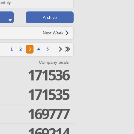
onthly
Archive
Next Week
1
2
3
4
5
Company Seals
171536
171535
169777
169214