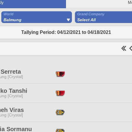
ly
M
World
Grand Company
Balmung
Select All
Tallying Period: 04/12/2021 to 04/18/2021
 Serreta
ng [Crystal]
iko Tanshi
ng [Crystal]
neh Viras
ng [Crystal]
ia Sormanu