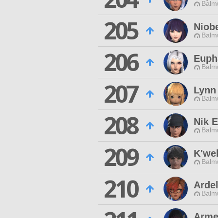
Balmu
205
Niobe
Balmu
206
Euph
Balmu
207
Lynn
Balmu
208
Nik E
Balmu
209
K'we
Balmu
210
Ardel
Balmu
Arme