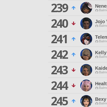
239
Nene
Balmu
240
Jojo 
Balmu
241
Telen
Balmu
242
Kelly
Balmu
243
Kaid
Balmu
244
Heal
Balmu
245
Bexy
Balmu