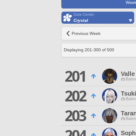
Week
Data Center
Crystal
Previous Week
Displaying
201
-
300
of
500
201
Valle
Balmu
202
Tsuk
Balmu
203
Tara
Balmu
204
Soph