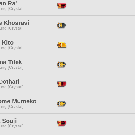
an Ra'
ng [Crystal]
e Khosravi
ng [Crystal]
 Kito
ng [Crystal]
na Tilek
ng [Crystal]
Dotharl
ng [Crystal]
ome Mumeko
ng [Crystal]
 Souji
ng [Crystal]