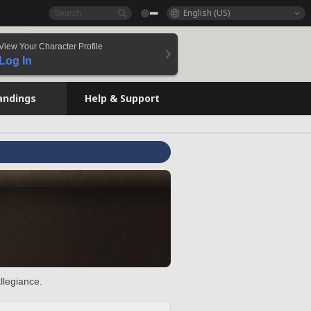
English (US)
View Your Character Profile
Log In
andings
Help & Support
llegiance.