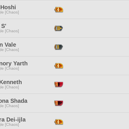
 Hoshi
le [Chaos]
 S'
le [Chaos]
n Vale
le [Chaos]
nory Yarth
le [Chaos]
 Kenneth
le [Chaos]
rona Shada
le [Chaos]
a Dei-ijla
le [Chaos]