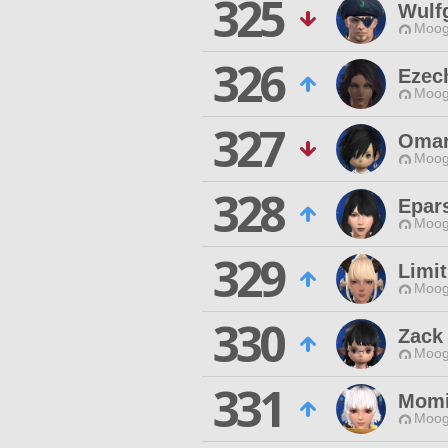
325
Wulfg
Moog
326
Ezec
Moog
327
Omar
Moog
328
Epar
Moog
329
Limit
Moog
330
Zack
Moog
331
Momi
Moog