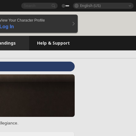
English (US)
View Your Character Profile
Log In
andings
Help & Support
llegiance.