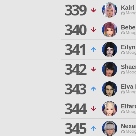
339
Kairi
Moog
340
Bebe
Moog
341
Eilyn
Moog
342
Shae
Moog
343
Eiva
Moog
344
Elfa
Moog
345
Nexar
Moog