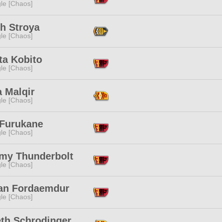
le [Chaos]
h Stroya
le [Chaos]
ta Kobito
le [Chaos]
 Malqir
le [Chaos]
 Furukane
le [Chaos]
my Thunderbolt
le [Chaos]
an Fordaemdur
le [Chaos]
eth Schrodinger