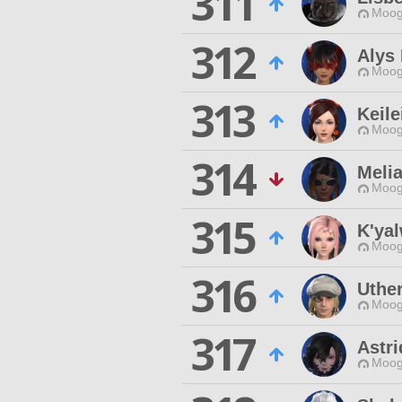
311
Moog
312
Alys
Moog
313
Keile
Moog
314
Meli
Moog
315
K'ya
Moog
316
Uthe
Moog
317
Astri
Moog