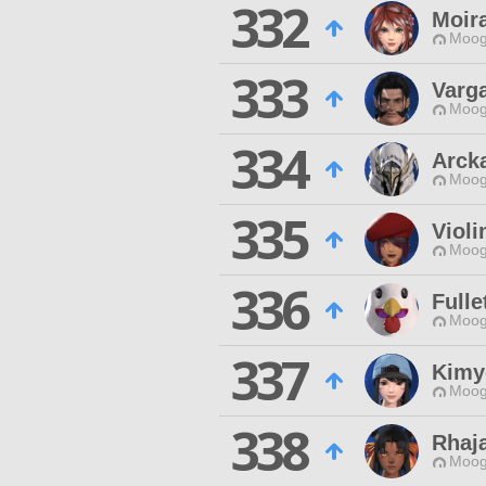
332
Moir
Moog
333
Varg
Moog
334
Arck
Moog
335
Violi
Moog
336
Fulle
Moog
337
Kimy
Moog
338
Rhaja
Moog