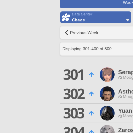
Week
Data Center
Chaos
Previous Week
Displaying
301
-
400
of
500
301
Sera
Moog
302
Asth
Moog
303
Yuan
Moog
304
Zaro