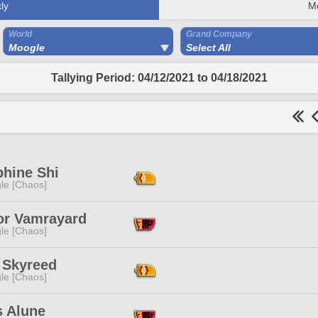
ly
M
World
Grand Company
Moogle
Select All
Tallying Period: 04/12/2021 to 04/18/2021
phine Shi
le [Chaos]
or Vamrayard
le [Chaos]
 Skyreed
le [Chaos]
s Alune