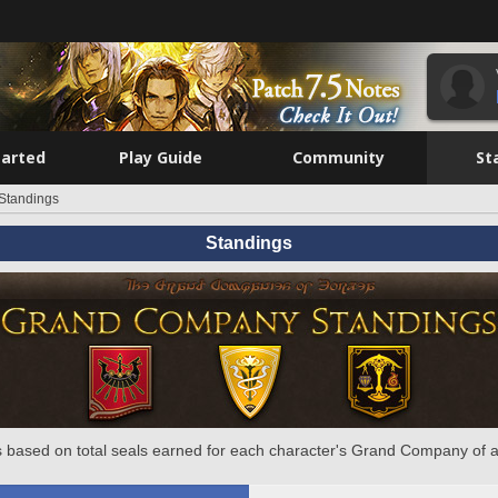
tarted
Play Guide
Community
St
Standings
Standings
 based on total seals earned for each character's Grand Company of a