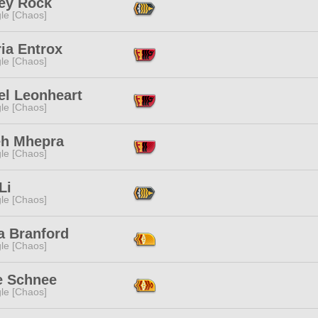
ey Rock
le [Chaos]
ia Entrox
le [Chaos]
el Leonheart
le [Chaos]
h Mhepra
le [Chaos]
Li
le [Chaos]
a Branford
le [Chaos]
e Schnee
le [Chaos]