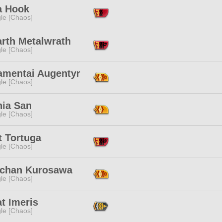
a Hook
le [Chaos]
arth Metalwrath
le [Chaos]
amentai Augentyr
le [Chaos]
nia San
le [Chaos]
t Tortuga
le [Chaos]
chan Kurosawa
le [Chaos]
t Imeris
le [Chaos]