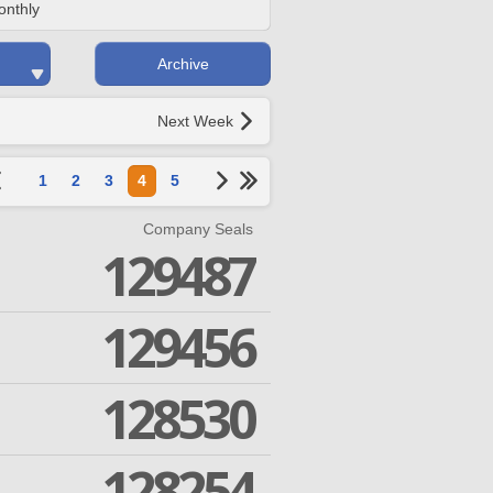
onthly
Archive
Next Week
1
2
3
4
5
Company Seals
129487
129456
128530
128254