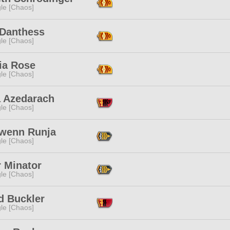
le [Chaos]
 Danthess
le [Chaos]
ia Rose
le [Chaos]
a Azedarach
le [Chaos]
lwenn Runja
le [Chaos]
r Minator
le [Chaos]
d Buckler
le [Chaos]