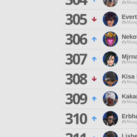
Moog
305
Evert
Moog
306
Neko
Moog
307
Mjrna
Moog
308
Kisa
Moog
309
Kaka
Moog
310
Erbh
Moog
Lisb