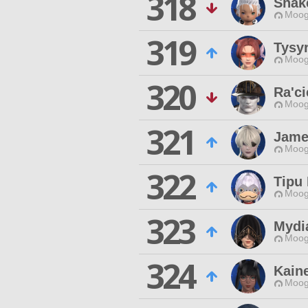
318
Shak
Moog
319
Tysyr
Moog
320
Ra'ci
Moog
321
Jame
Moog
322
Tipu 
Moog
323
Mydi
Moog
324
Kain
Moog