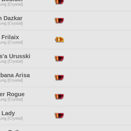
ng [Crystal]
n Dazkar
ng [Crystal]
Frilaix
ng [Crystal]
s'a Urusski
ng [Crystal]
ibana Arisa
ng [Crystal]
er Rogue
ng [Crystal]
 Lady
ng [Crystal]