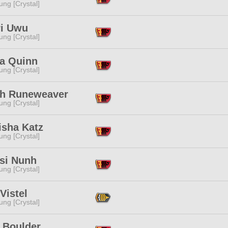
ng [Crystal]
ri Uwu
ng [Crystal]
la Quinn
ng [Crystal]
th Runeweaver
ng [Crystal]
isha Katz
ng [Crystal]
ssi Nunh
ng [Crystal]
Vistel
ng [Crystal]
e Boulder