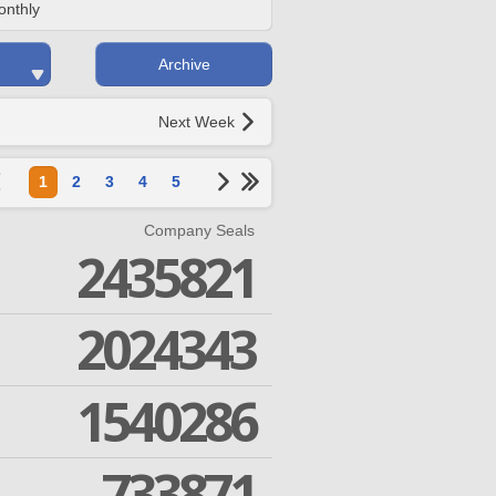
onthly
Archive
Next Week
1
2
3
4
5
Company Seals
2435821
2024343
1540286
733871