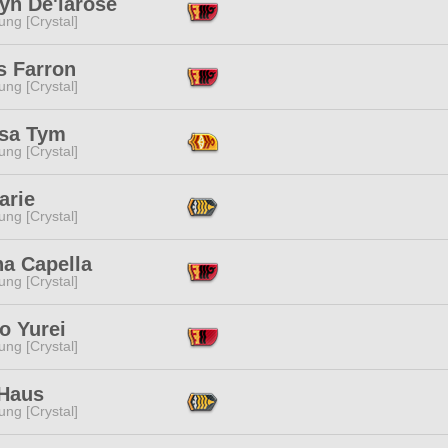
yn De'larose
ng [Crystal]
s Farron
ng [Crystal]
isa Tym
ng [Crystal]
arie
ng [Crystal]
na Capella
ng [Crystal]
o Yurei
ng [Crystal]
Haus
ng [Crystal]