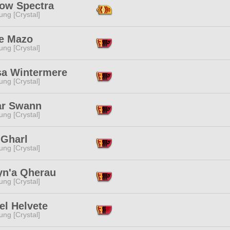
ow Spectra
ng [Crystal]
se Mazo
ng [Crystal]
sa Wintermere
ng [Crystal]
ar Swann
ng [Crystal]
 Gharl
ng [Crystal]
yn'a Qherau
ng [Crystal]
el Helvete
ng [Crystal]