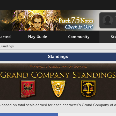
tarted
Play Guide
Community
St
Standings
Standings
 based on total seals earned for each character's Grand Company of a