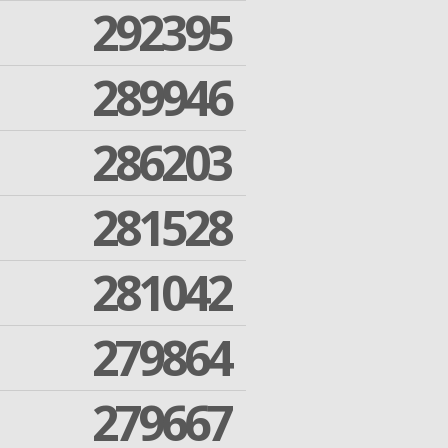
292395
289946
286203
281528
281042
279864
279667