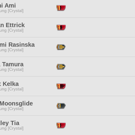
hi Ami
ng [Crystal]
n Ettrick
ng [Crystal]
mi Rasinska
ng [Crystal]
 Tamura
ng [Crystal]
x Kelka
ng [Crystal]
 Moonsglide
ng [Crystal]
ley Tia
ng [Crystal]