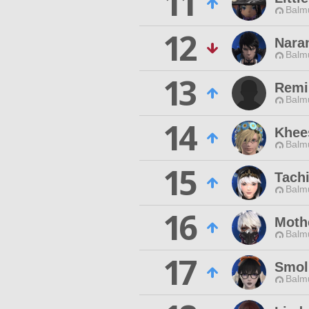
11
Balmu
12
Nara
Balmu
13
Remi 
Balmu
14
Khee
Balmu
15
Tach
Balmu
16
Moth
Balmu
17
Smol
Balmu