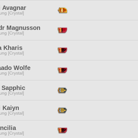
i Avagnar
ng [Crystal]
dr Magnusson
ng [Crystal]
a Kharis
ng [Crystal]
ado Wolfe
ng [Crystal]
d Sapphic
ng [Crystal]
i Kaiyn
ng [Crystal]
ncilia
ng [Crystal]