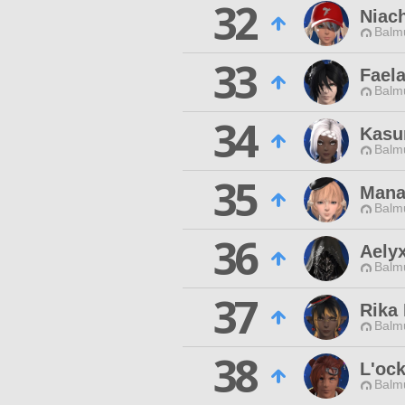
32
Niac
Balmu
33
Faela
Balmu
34
Kasu
Balmu
35
Mana
Balmu
36
Aely
Balmu
37
Rika
Balmu
38
L'ock
Balmu