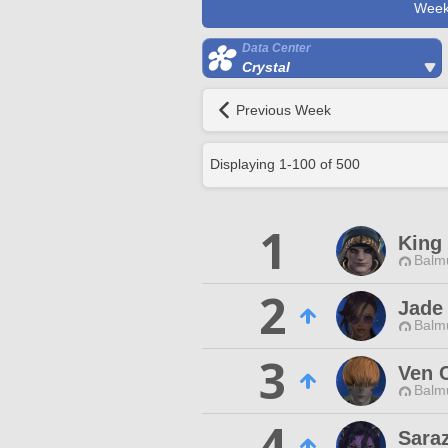
Week
Data Center
Crystal
Previous Week
Displaying
1
-
100
of
500
1
King
Balmu
2
Jade
Balmu
3
Ven 
Balmu
4
Saraz