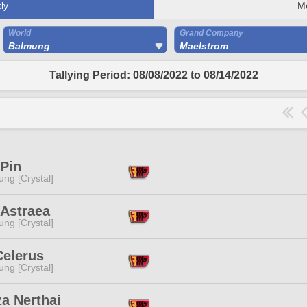
ly
M
World
Grand Company
Balmung
Maelstrom
Tallying Period: 08/08/2022 to 08/14/2022
 Pin
ng [Crystal]
 Astraea
ng [Crystal]
Celerus
ng [Crystal]
a Nerthai