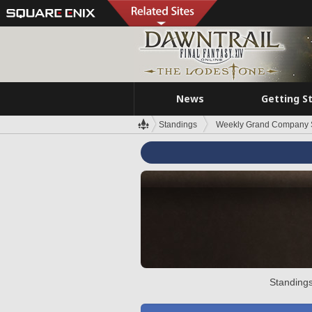
News
Getting S
Standings
Weekly Grand Company 
Standings