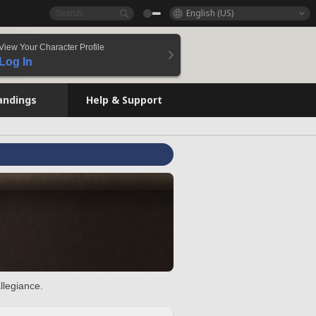
English (US)
View Your Character Profile
Log In
andings
Help & Support
llegiance.