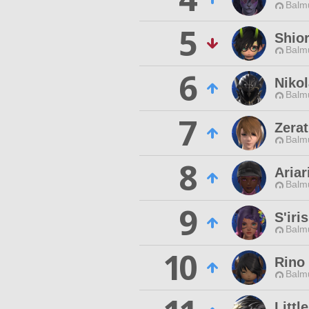
Balmu
5
Shio
Balmu
6
Niko
Balmu
7
Zera
Balmu
8
Ariar
Balmu
9
S'iri
Balmu
10
Rino 
Balmu
Littl