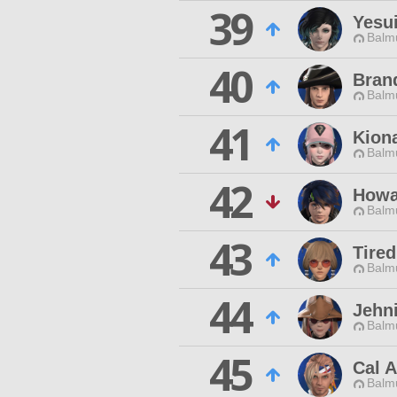
39
Yesu
Balmu
40
Bran
Balmu
41
Kion
Balmu
42
Howa
Balmu
43
Tire
Balmu
44
Jehn
Balmu
45
Cal A
Balmu