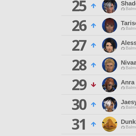
25
Shad
Balmu
26
Tari
Balmu
27
Ales
Balmu
28
Niva
Balmu
29
Anra
Balmu
30
Jaes
Balmu
31
Dunk
Balmu