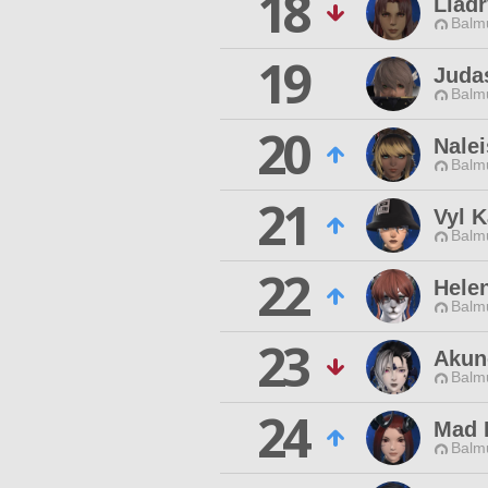
18
Liadr
Balmu
19
Juda
Balmu
20
Nale
Balmu
21
Vyl K
Balmu
22
Hele
Balmu
23
Akun
Balmu
24
Mad 
Balmu