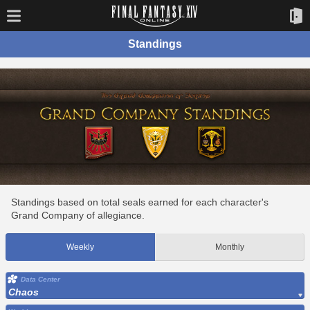
Standings
Standings based on total seals earned for each character's
Grand Company of allegiance.
Weekly
Monthly
Data Center
Chaos