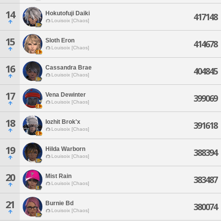
14
Hokutofuji Daiki
417148
Louisoix [Chaos]
15
Sloth Eron
414678
Louisoix [Chaos]
16
Cassandra Brae
404845
Louisoix [Chaos]
17
Vena Dewinter
399069
Louisoix [Chaos]
18
Iozhit Brok'x
391618
Louisoix [Chaos]
19
Hilda Warborn
388394
Louisoix [Chaos]
20
Mist Rain
383487
Louisoix [Chaos]
21
Burnie Bd
380074
Louisoix [Chaos]