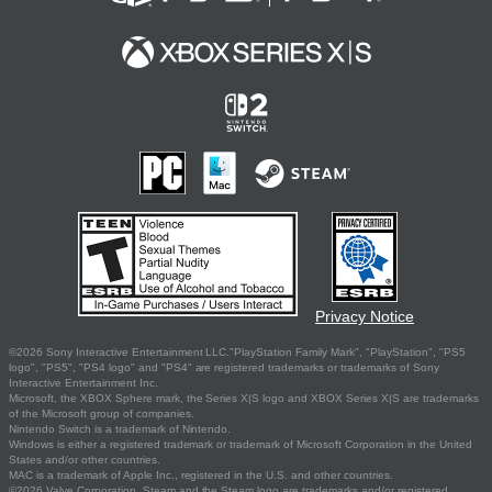
Privacy Notice
©2026 Sony Interactive Entertainment LLC."PlayStation Family Mark", "PlayStation", "PS5
logo", "PS5", "PS4 logo" and "PS4" are registered trademarks or trademarks of Sony
Interactive Entertainment Inc.
Microsoft, the XBOX Sphere mark, the Series X|S logo and XBOX Series X|S are trademarks
of the Microsoft group of companies.
Nintendo Switch is a trademark of Nintendo.
Windows is either a registered trademark or trademark of Microsoft Corporation in the United
States and/or other countries.
MAC is a trademark of Apple Inc., registered in the U.S. and other countries.
©2026 Valve Corporation. Steam and the Steam logo are trademarks and/or registered