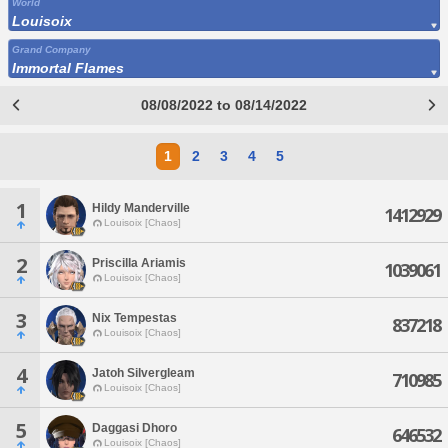
World
Louisoix
Grand Company
Immortal Flames
08/08/2022 to 08/14/2022
1
2
3
4
5
1
Hildy Manderville
1412929
Louisoix [Chaos]
2
Priscilla Ariamis
1039061
Louisoix [Chaos]
3
Nix Tempestas
837218
Louisoix [Chaos]
4
Jatoh Silvergleam
710985
Louisoix [Chaos]
5
Daggasi Dhoro
646532
Louisoix [Chaos]