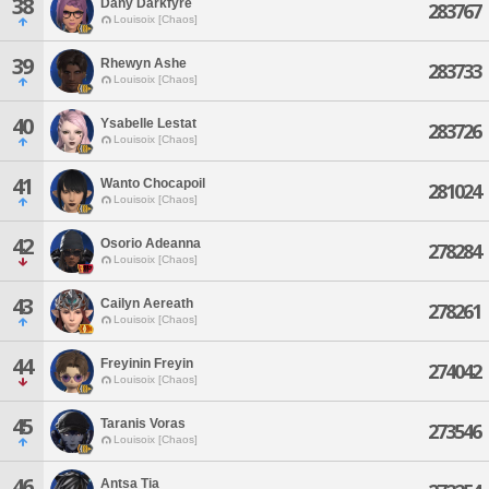
38
Dany Darkfyre
283767
Louisoix [Chaos]
39
Rhewyn Ashe
283733
Louisoix [Chaos]
40
Ysabelle Lestat
283726
Louisoix [Chaos]
41
Wanto Chocapoil
281024
Louisoix [Chaos]
42
Osorio Adeanna
278284
Louisoix [Chaos]
43
Cailyn Aereath
278261
Louisoix [Chaos]
44
Freyinin Freyin
274042
Louisoix [Chaos]
45
Taranis Voras
273546
Louisoix [Chaos]
46
Antsa Tia