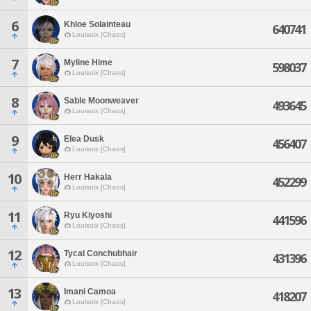
6
Khloe Solainteau
640741
Louisoix [Chaos]
7
Myline Hime
598037
Louisoix [Chaos]
8
Sable Moonweaver
493645
Louisoix [Chaos]
9
Elea Dusk
456407
Louisoix [Chaos]
10
Herr Hakala
452299
Louisoix [Chaos]
11
Ryu Kiyoshi
441596
Louisoix [Chaos]
12
Tycal Conchubhair
431396
Louisoix [Chaos]
13
Imani Camoa
418207
Louisoix [Chaos]