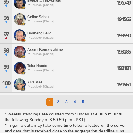
95
Belgarian Skyshield
196749
Louisoix [Chaos]
96
Celine Sobek
194566
Louisoix [Chaos]
97
Dasheng Lello
193990
Louisoix [Chaos]
98
Asumi Komatsuhime
193285
Louisoix [Chaos]
99
Toka Nando
192181
Louisoix [Chaos]
100
Ylva Rae
191961
Louisoix [Chaos]
1
2
3
4
5
* Weekly standings are counted from Sunday at 4:00 p.m. until
the following Sunday at 3:59:59 p.m. (PST).
* In-game data may take some time to be reflected on the server,
and data that is received close to the aggregation deadline runs