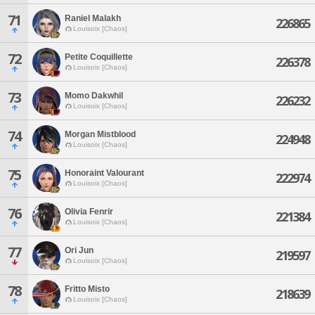
71
Raniel Malakh
226865
Louisoix [Chaos]
72
Petite Coquillette
226378
Louisoix [Chaos]
73
Momo Dakwhil
226232
Louisoix [Chaos]
74
Morgan Mistblood
224948
Louisoix [Chaos]
75
Honoraint Valourant
222974
Louisoix [Chaos]
76
Olivia Fenrir
221384
Louisoix [Chaos]
77
Ori Jun
219597
Louisoix [Chaos]
78
Fritto Misto
218639
Louisoix [Chaos]