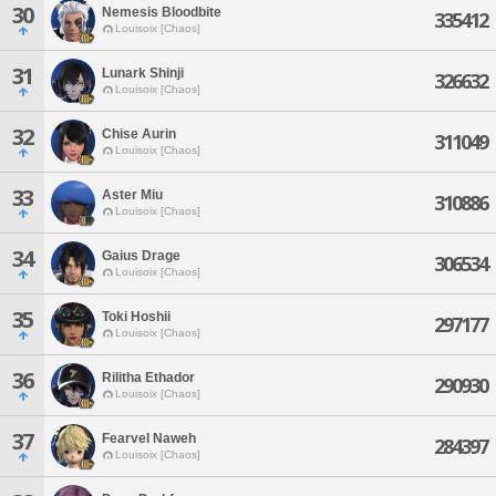
30
Nemesis Bloodbite
335412
Louisoix [Chaos]
31
Lunark Shinji
326632
Louisoix [Chaos]
32
Chise Aurin
311049
Louisoix [Chaos]
33
Aster Miu
310886
Louisoix [Chaos]
34
Gaius Drage
306534
Louisoix [Chaos]
35
Toki Hoshii
297177
Louisoix [Chaos]
36
Rilitha Ethador
290930
Louisoix [Chaos]
37
Fearvel Naweh
284397
Louisoix [Chaos]