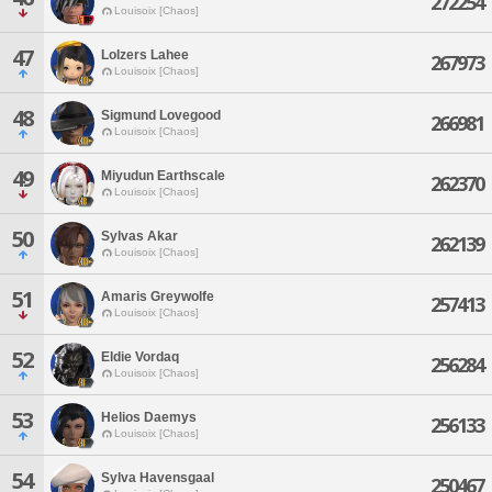
272254
Louisoix [Chaos]
47
Lolzers Lahee
267973
Louisoix [Chaos]
48
Sigmund Lovegood
266981
Louisoix [Chaos]
49
Miyudun Earthscale
262370
Louisoix [Chaos]
50
Sylvas Akar
262139
Louisoix [Chaos]
51
Amaris Greywolfe
257413
Louisoix [Chaos]
52
Eldie Vordaq
256284
Louisoix [Chaos]
53
Helios Daemys
256133
Louisoix [Chaos]
54
Sylva Havensgaal
250467