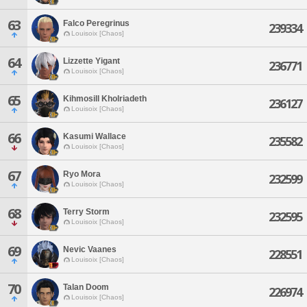
63
Falco Peregrinus
239334
Louisoix [Chaos]
64
Lizzette Yigant
236771
Louisoix [Chaos]
65
Kihmosill Kholriadeth
236127
Louisoix [Chaos]
66
Kasumi Wallace
235582
Louisoix [Chaos]
67
Ryo Mora
232599
Louisoix [Chaos]
68
Terry Storm
232595
Louisoix [Chaos]
69
Nevic Vaanes
228551
Louisoix [Chaos]
70
Talan Doom
226974
Louisoix [Chaos]