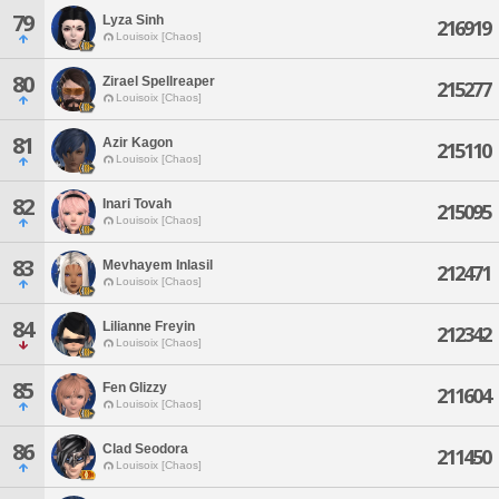
79
Lyza Sinh
216919
Louisoix [Chaos]
80
Zirael Spellreaper
215277
Louisoix [Chaos]
81
Azir Kagon
215110
Louisoix [Chaos]
82
Inari Tovah
215095
Louisoix [Chaos]
83
Mevhayem Inlasil
212471
Louisoix [Chaos]
84
Lilianne Freyin
212342
Louisoix [Chaos]
85
Fen Glizzy
211604
Louisoix [Chaos]
86
Clad Seodora
211450
Louisoix [Chaos]