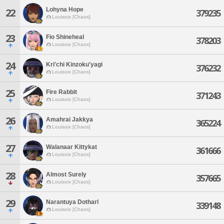
Lohyna Hope
22
379235
Louisoix [Chaos]
23
Fio Shineheal
378203
Louisoix [Chaos]
24
Kri'chi Kinzoku'yagi
376232
Louisoix [Chaos]
25
Fire Rabbit
371243
Louisoix [Chaos]
26
Amahrai Jakkya
365224
Louisoix [Chaos]
27
Walanaar Kittykat
361666
Louisoix [Chaos]
28
Almost Surely
357665
Louisoix [Chaos]
29
Narantuya Dotharl
339148
Louisoix [Chaos]