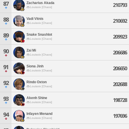
87
Zacharius Akada
210793
Louisoix [Chaos]
88
Vadi Vitnis
210692
Louisoix [Chaos]
89
Snake Snashlot
209923
Louisoix [Chaos]
90
Zai Mi
206686
Louisoix [Chaos]
91
Siona Jinh
206650
Louisoix [Chaos]
92
Rindo Oxton
202688
Louisoix [Chaos]
93
Akenh Shine
198728
Louisoix [Chaos]
94
Infayen Menand
197696
Louisoix [Chaos]