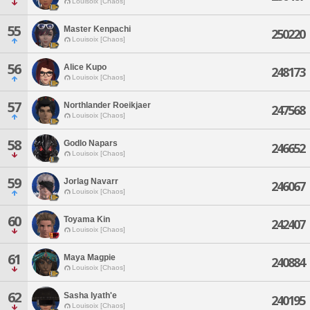
Louisoix [Chaos]
55
Master Kenpachi
250220
Louisoix [Chaos]
56
Alice Kupo
248173
Louisoix [Chaos]
57
Northlander Roeikjaer
247568
Louisoix [Chaos]
58
Godlo Napars
246652
Louisoix [Chaos]
59
Jorlag Navarr
246067
Louisoix [Chaos]
60
Toyama Kin
242407
Louisoix [Chaos]
61
Maya Magpie
240884
Louisoix [Chaos]
62
Sasha Iyath'e
240195
Louisoix [Chaos]