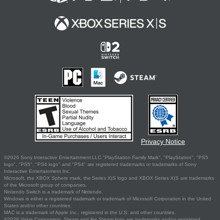
Privacy Notice
©2026 Sony Interactive Entertainment LLC."PlayStation Family Mark", "PlayStation", "PS5
logo", "PS5", "PS4 logo" and "PS4" are registered trademarks or trademarks of Sony
Interactive Entertainment Inc.
Microsoft, the XBOX Sphere mark, the Series X|S logo and XBOX Series X|S are trademarks
of the Microsoft group of companies.
Nintendo Switch is a trademark of Nintendo.
Windows is either a registered trademark or trademark of Microsoft Corporation in the United
States and/or other countries.
MAC is a trademark of Apple Inc., registered in the U.S. and other countries.
©2026 Valve Corporation. Steam and the Steam logo are trademarks and/or registered