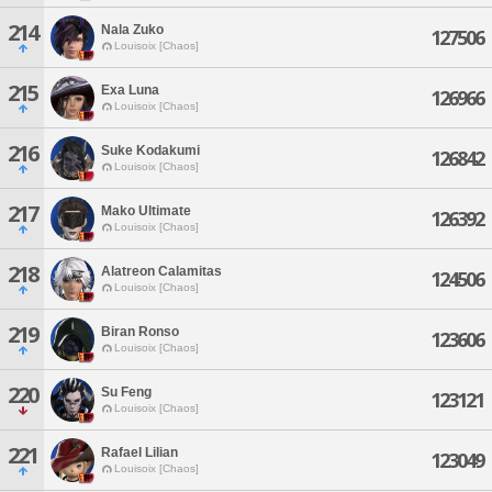
214
Nala Zuko
127506
Louisoix [Chaos]
215
Exa Luna
126966
Louisoix [Chaos]
216
Suke Kodakumi
126842
Louisoix [Chaos]
217
Mako Ultimate
126392
Louisoix [Chaos]
218
Alatreon Calamitas
124506
Louisoix [Chaos]
219
Biran Ronso
123606
Louisoix [Chaos]
220
Su Feng
123121
Louisoix [Chaos]
221
Rafael Lilian
123049
Louisoix [Chaos]