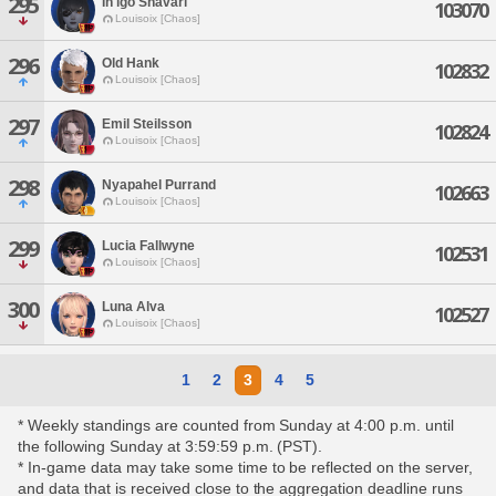
295
In'igo Shavari
103070
Louisoix [Chaos]
296
Old Hank
102832
Louisoix [Chaos]
297
Emil Steilsson
102824
Louisoix [Chaos]
298
Nyapahel Purrand
102663
Louisoix [Chaos]
299
Lucia Fallwyne
102531
Louisoix [Chaos]
300
Luna Alva
102527
Louisoix [Chaos]
1
2
3
4
5
* Weekly standings are counted from Sunday at 4:00 p.m. until
the following Sunday at 3:59:59 p.m. (PST).
* In-game data may take some time to be reflected on the server,
and data that is received close to the aggregation deadline runs