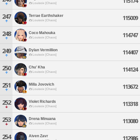
115174
Louisoix [Chaos]
247
Terrae Earthshaker
115009
Louisoix [Chaos]
248
Coco Mahouka
114747
Louisoix [Chaos]
249
Dylan Vermillion
114407
Louisoix [Chaos]
250
Chu' Kha
114124
Louisoix [Chaos]
251
Milla Jovovich
113672
Louisoix [Chaos]
252
Violet Richards
113318
Louisoix [Chaos]
253
Drena Minuana
113080
Louisoix [Chaos]
254
Aiven Zavr
112986