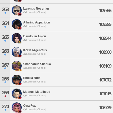
263
Larentis Reverian
109766
Louisoix [Chaos]
264
Alluring Apparition
109385
Louisoix [Chaos]
265
Baudouin Anjou
108944
Louisoix [Chaos]
266
Korin Argenteus
108900
Louisoix [Chaos]
267
Shashahua Shahua
108109
Louisoix [Chaos]
268
Emelia Nuta
107072
Louisoix [Chaos]
269
Magnus Metalhead
107015
Louisoix [Chaos]
270
Qina Fox
106739
Louisoix [Chaos]