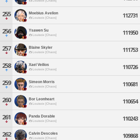
Louisoix [Chaos]
255
Moebius Avelion
112731
Louisoix [Chaos]
256
Ysawen Su
111950
Louisoix [Chaos]
257
Blaine Skyler
111753
Louisoix [Chaos]
258
Xael Veilios
110726
Louisoix [Chaos]
259
Simeon Morris
110681
Louisoix [Chaos]
260
Bor Leonheart
110654
Louisoix [Chaos]
261
Panda Dorable
110243
Louisoix [Chaos]
262
Calvin Descoles
109868
Louisoix [Chaos]