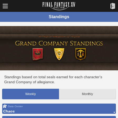
Standings
Standings based on total seals earned for each character's
Grand Company of allegiance.
Weekly
Monthly
Data Center
Chaos