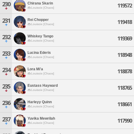
230
Chirana Skarin
119572
Louisoix [Chaos]
231
Rei Chopper
119418
Louisoix [Chaos]
232
Whiskey Tango
119369
Louisoix [Chaos]
233
Lucina Ederis
118948
Louisoix [Chaos]
234
Lora Mi'a
118878
Louisoix [Chaos]
235
Eustass Hayward
118765
Louisoix [Chaos]
236
Harleyy Quinn
118661
Louisoix [Chaos]
237
Yuvika Mewrilah
117990
Louisoix [Chaos]