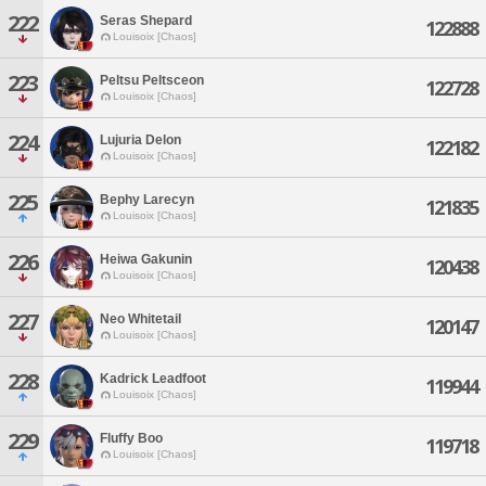
222
Seras Shepard
122888
Louisoix [Chaos]
223
Peltsu Peltsceon
122728
Louisoix [Chaos]
224
Lujuria Delon
122182
Louisoix [Chaos]
225
Bephy Larecyn
121835
Louisoix [Chaos]
226
Heiwa Gakunin
120438
Louisoix [Chaos]
227
Neo Whitetail
120147
Louisoix [Chaos]
228
Kadrick Leadfoot
119944
Louisoix [Chaos]
229
Fluffy Boo
119718
Louisoix [Chaos]