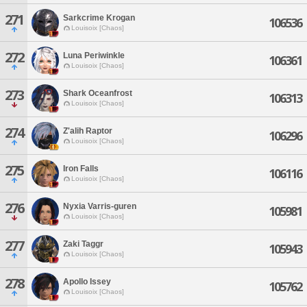
271
Sarkcrime Krogan
106536
Louisoix [Chaos]
272
Luna Periwinkle
106361
Louisoix [Chaos]
273
Shark Oceanfrost
106313
Louisoix [Chaos]
274
Z'alih Raptor
106296
Louisoix [Chaos]
275
Iron Falls
106116
Louisoix [Chaos]
276
Nyxia Varris-guren
105981
Louisoix [Chaos]
277
Zaki Taggr
105943
Louisoix [Chaos]
278
Apollo Issey
105762
Louisoix [Chaos]