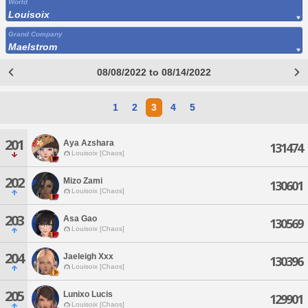
World
Louisoix
Grand Company
Maelstrom
08/08/2022 to 08/14/2022
1
2
3
4
5
201
Aya Azshara
131474
Louisoix [Chaos]
202
Mizo Zami
130601
Louisoix [Chaos]
203
Asa Gao
130569
Louisoix [Chaos]
204
Jaeleigh Xxx
130396
Louisoix [Chaos]
205
Lunixo Lucis
129901
Louisoix [Chaos]