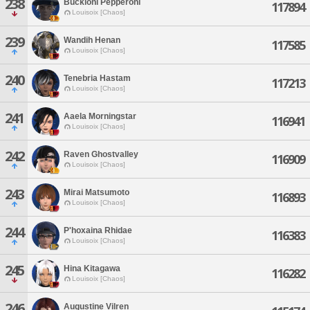
238
Buckloni Pepperoni
117894
Louisoix [Chaos]
239
Wandih Henan
117585
Louisoix [Chaos]
240
Tenebria Hastam
117213
Louisoix [Chaos]
241
Aaela Morningstar
116941
Louisoix [Chaos]
242
Raven Ghostvalley
116909
Louisoix [Chaos]
243
Mirai Matsumoto
116893
Louisoix [Chaos]
244
P'hoxaina Rhidae
116383
Louisoix [Chaos]
245
Hina Kitagawa
116282
Louisoix [Chaos]
246
Augustine Vilren