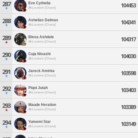
287
Eve Cythelia
104453
Louisoix [Chaos]
288
Ashelias Dalmas
104341
Louisoix [Chaos]
289
Blesa Ashdale
104317
Louisoix [Chaos]
290
Cuja Nivashi
104030
Louisoix [Chaos]
291
Jareck Amirka
103598
Louisoix [Chaos]
292
Piqoi Jutah
103403
Louisoix [Chaos]
293
Maude Heration
103389
Louisoix [Chaos]
294
Yumemi Star
103149
Louisoix [Chaos]