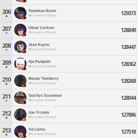
206
Toundraa Rysto
129373
Louisoix [Chaos]
207
Ultear Lockser
128849
Louisoix [Chaos]
208
Jean Kayoo
128447
Louisoix [Chaos]
209
Aju Panipahr
128362
Louisoix [Chaos]
210
Master Tomberry
128268
Louisoix [Chaos]
211
Stachys Scaramax
128044
Louisoix [Chaos]
212
Joe Yrcanis
127886
Louisoix [Chaos]
213
Yui Llama
127518
Louisoix [Chaos]