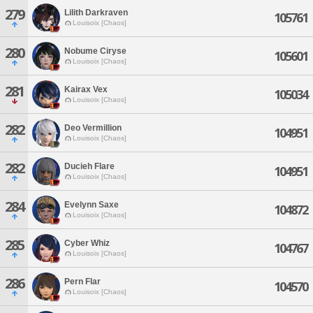
279
Lilith Darkraven
105761
Louisoix [Chaos]
280
Nobume Ciryse
105601
Louisoix [Chaos]
281
Kairax Vex
105034
Louisoix [Chaos]
282
Deo Vermillion
104951
Louisoix [Chaos]
282
Ducieh Flare
104951
Louisoix [Chaos]
284
Evelynn Saxe
104872
Louisoix [Chaos]
285
Cyber Whiz
104767
Louisoix [Chaos]
286
Pern Flar
104570
Louisoix [Chaos]