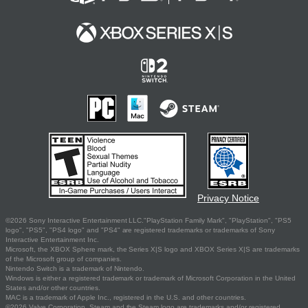
Privacy Notice
©2026 Sony Interactive Entertainment LLC."PlayStation Family Mark", "PlayStation", "PS5
logo", "PS5", "PS4 logo" and "PS4" are registered trademarks or trademarks of Sony
Interactive Entertainment Inc.
Microsoft, the XBOX Sphere mark, the Series X|S logo and XBOX Series X|S are trademarks
of the Microsoft group of companies.
Nintendo Switch is a trademark of Nintendo.
Windows is either a registered trademark or trademark of Microsoft Corporation in the United
States and/or other countries.
MAC is a trademark of Apple Inc., registered in the U.S. and other countries.
©2026 Valve Corporation. Steam and the Steam logo are trademarks and/or registered