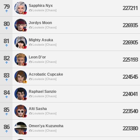
79
Sapphira Nyx
227211
Louisoix [Chaos]
80
Jordys Moon
226935
Louisoix [Chaos]
81
Mighty Asuka
226905
Louisoix [Chaos]
82
Leon D'or
225193
Louisoix [Chaos]
83
Acrobatic Cupcake
224545
Louisoix [Chaos]
84
Raphael Sanzio
224041
Louisoix [Chaos]
85
Alti Sasha
223540
Louisoix [Chaos]
86
Omen'ya Kuzunoha
223380
Louisoix [Chaos]