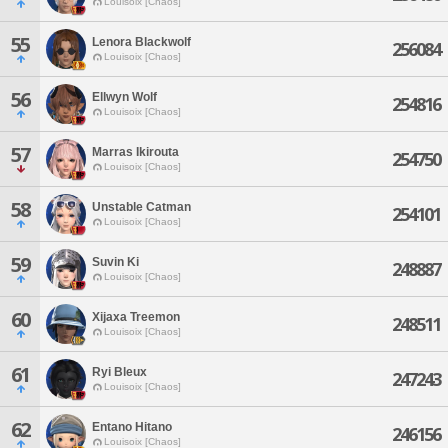
Louisoix [Chaos]
55
Lenora Blackwolf
256084
Louisoix [Chaos]
56
Ellwyn Wolf
254816
Louisoix [Chaos]
57
Marras Ikirouta
254750
Louisoix [Chaos]
58
Unstable Catman
254101
Louisoix [Chaos]
59
Suvin Ki
248887
Louisoix [Chaos]
60
Xijaxa Treemon
248511
Louisoix [Chaos]
61
Ryi Bleux
247243
Louisoix [Chaos]
62
Entano Hitano
246156
Louisoix [Chaos]