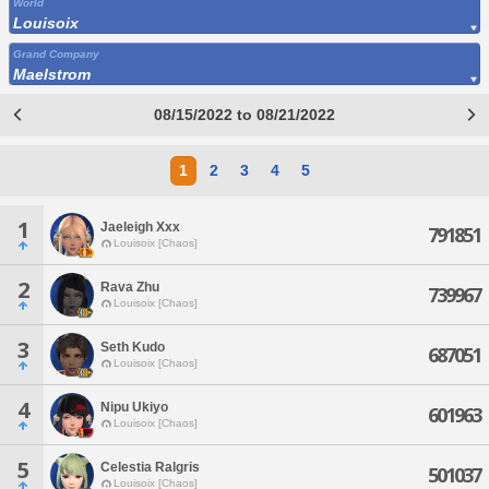
World
Louisoix
Grand Company
Maelstrom
08/15/2022 to 08/21/2022
1
2
3
4
5
1
Jaeleigh Xxx
791851
Louisoix [Chaos]
2
Rava Zhu
739967
Louisoix [Chaos]
3
Seth Kudo
687051
Louisoix [Chaos]
4
Nipu Ukiyo
601963
Louisoix [Chaos]
5
Celestia Ralgris
501037
Louisoix [Chaos]