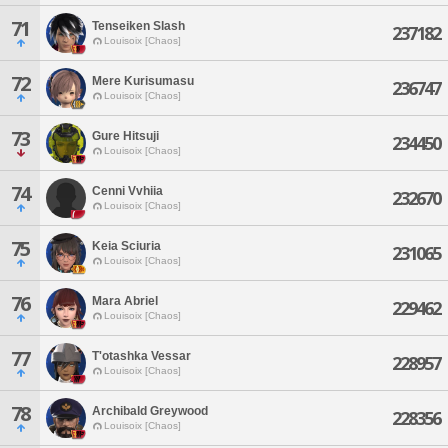
71
Tenseiken Slash
237182
Louisoix [Chaos]
72
Mere Kurisumasu
236747
Louisoix [Chaos]
73
Gure Hitsuji
234450
Louisoix [Chaos]
74
Cenni Vvhiia
232670
Louisoix [Chaos]
75
Keia Sciuria
231065
Louisoix [Chaos]
76
Mara Abriel
229462
Louisoix [Chaos]
77
T'otashka Vessar
228957
Louisoix [Chaos]
78
Archibald Greywood
228356
Louisoix [Chaos]