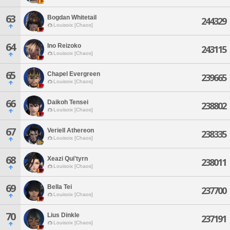
63
Bogdan Whitetail
244329
Louisoix [Chaos]
64
Ino Reizoko
243115
Louisoix [Chaos]
65
Chapel Evergreen
239665
Louisoix [Chaos]
66
Daikoh Tensei
238802
Louisoix [Chaos]
67
Veriell Athereon
238335
Louisoix [Chaos]
68
Xeazi Qui'tyrn
238011
Louisoix [Chaos]
69
Bella Tei
237700
Louisoix [Chaos]
70
Lius Dinkle
237191
Louisoix [Chaos]