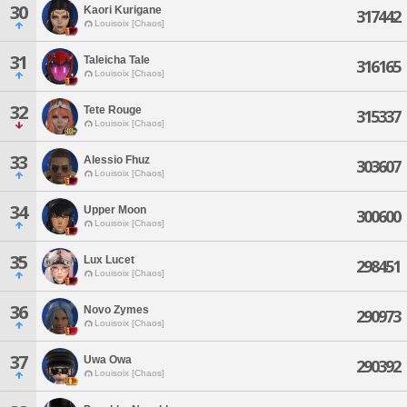
30
Kaori Kurigane
317442
Louisoix [Chaos]
31
Taleicha Tale
316165
Louisoix [Chaos]
32
Tete Rouge
315337
Louisoix [Chaos]
33
Alessio Fhuz
303607
Louisoix [Chaos]
34
Upper Moon
300600
Louisoix [Chaos]
35
Lux Lucet
298451
Louisoix [Chaos]
36
Novo Zymes
290973
Louisoix [Chaos]
37
Uwa Owa
290392
Louisoix [Chaos]