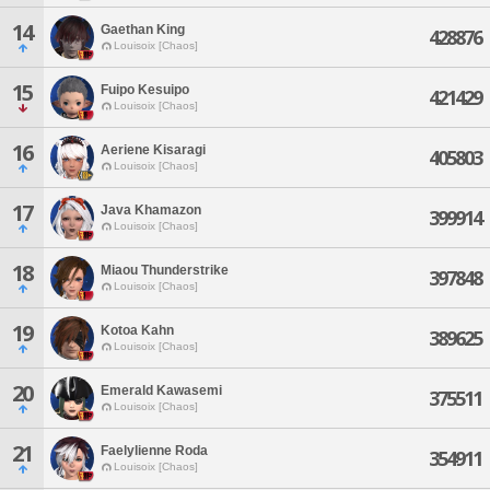
14
Gaethan King
428876
Louisoix [Chaos]
15
Fuipo Kesuipo
421429
Louisoix [Chaos]
16
Aeriene Kisaragi
405803
Louisoix [Chaos]
17
Java Khamazon
399914
Louisoix [Chaos]
18
Miaou Thunderstrike
397848
Louisoix [Chaos]
19
Kotoa Kahn
389625
Louisoix [Chaos]
20
Emerald Kawasemi
375511
Louisoix [Chaos]
21
Faelylienne Roda
354911
Louisoix [Chaos]