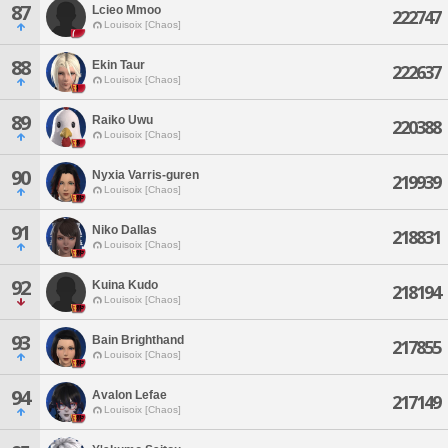
87
Lcieo Mmoo
222747
Louisoix [Chaos]
88
Ekin Taur
222637
Louisoix [Chaos]
89
Raiko Uwu
220388
Louisoix [Chaos]
90
Nyxia Varris-guren
219939
Louisoix [Chaos]
91
Niko Dallas
218831
Louisoix [Chaos]
92
Kuina Kudo
218194
Louisoix [Chaos]
93
Bain Brighthand
217855
Louisoix [Chaos]
94
Avalon Lefae
217149
Louisoix [Chaos]