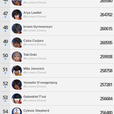
265580
Louisoix [Chaos]
47
Arya Lawliet
264702
Louisoix [Chaos]
48
Ivrann Gyrmoensyn
260615
Louisoix [Chaos]
49
Caiza Cazjura
260595
Louisoix [Chaos]
50
Toki Doki
259938
Louisoix [Chaos]
51
Milla Jovovich
258758
Louisoix [Chaos]
52
Yennefer D'vengerberg
257281
Louisoix [Chaos]
53
Galandriel T'sui
256684
Louisoix [Chaos]
54
Cylosix Shepherd
256480