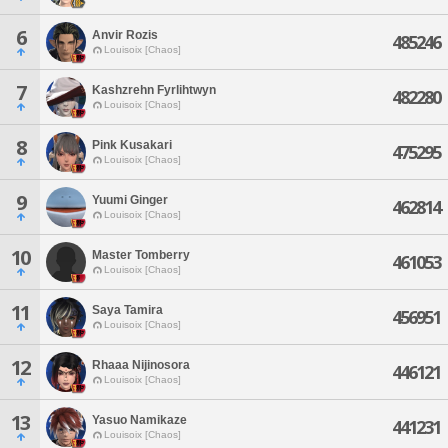
6
Anvir Rozis
485246
Louisoix [Chaos]
7
Kashzrehn Fyrlihtwyn
482280
Louisoix [Chaos]
8
Pink Kusakari
475295
Louisoix [Chaos]
9
Yuumi Ginger
462814
Louisoix [Chaos]
10
Master Tomberry
461053
Louisoix [Chaos]
11
Saya Tamira
456951
Louisoix [Chaos]
12
Rhaaa Nijinosora
446121
Louisoix [Chaos]
13
Yasuo Namikaze
441231
Louisoix [Chaos]