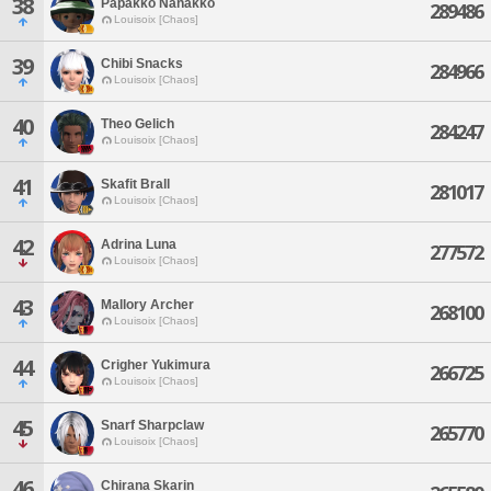
38
Papakko Nanakko
289486
Louisoix [Chaos]
39
Chibi Snacks
284966
Louisoix [Chaos]
40
Theo Gelich
284247
Louisoix [Chaos]
41
Skafit Brall
281017
Louisoix [Chaos]
42
Adrina Luna
277572
Louisoix [Chaos]
43
Mallory Archer
268100
Louisoix [Chaos]
44
Crigher Yukimura
266725
Louisoix [Chaos]
45
Snarf Sharpclaw
265770
Louisoix [Chaos]
46
Chirana Skarin