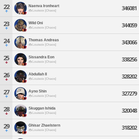
22
Naenva Ironheart
346081
Louisoix [Chaos]
23
Wild Oni
344059
Louisoix [Chaos]
24
Thomas Andreas
343066
Louisoix [Chaos]
25
Sissandra Eon
338256
Louisoix [Chaos]
26
Abdullah Il
328202
Louisoix [Chaos]
27
Ayno Shin
327279
Louisoix [Chaos]
28
Skuggan Ishida
320048
Louisoix [Chaos]
29
Ghisar Zhaelstern
318202
Louisoix [Chaos]