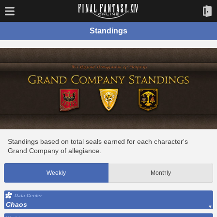
Standings
Standings based on total seals earned for each character's
Grand Company of allegiance.
Weekly
Monthly
Data Center
Chaos