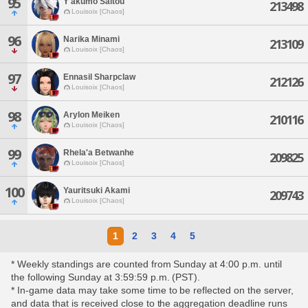
95
Y'akumo Saitou
213498
Louisoix [Chaos]
96
Narika Minami
213109
Louisoix [Chaos]
97
Ennasil Sharpclaw
212126
Louisoix [Chaos]
98
Arylon Meiken
210116
Louisoix [Chaos]
99
Rhela'a Betwanhe
209825
Louisoix [Chaos]
100
Yauritsuki Akami
209743
Louisoix [Chaos]
1
2
3
4
5
* Weekly standings are counted from Sunday at 4:00 p.m. until
the following Sunday at 3:59:59 p.m. (PST).
* In-game data may take some time to be reflected on the server,
and data that is received close to the aggregation deadline runs