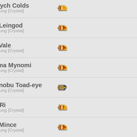
ych Colds
ng [Crystal]
 Leingod
ng [Crystal]
Vale
ng [Crystal]
ma Mynomi
ng [Crystal]
nobu Toad-eye
ng [Crystal]
Ri
ng [Crystal]
 Mince
ng [Crystal]