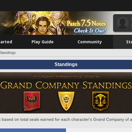
tarted
Play Guide
Community
St
Standings
Standings
 based on total seals earned for each character's Grand Company of a