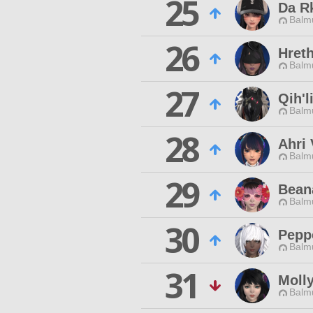
25
Da R
Balmu
26
Hret
Balmu
27
Qih'l
Balmu
28
Ahri 
Balmu
29
Bean
Balmu
30
Pepp
Balmu
31
Moll
Balmu