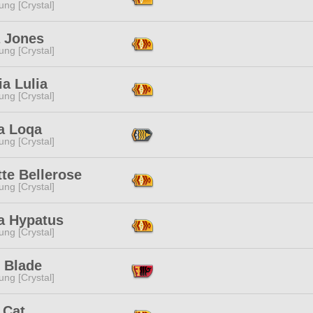
ng [Crystal]
a Jones
ng [Crystal]
ia Lulia
ng [Crystal]
a Loqa
ng [Crystal]
te Bellerose
ng [Crystal]
na Hypatus
ng [Crystal]
 Blade
ng [Crystal]
 Cat