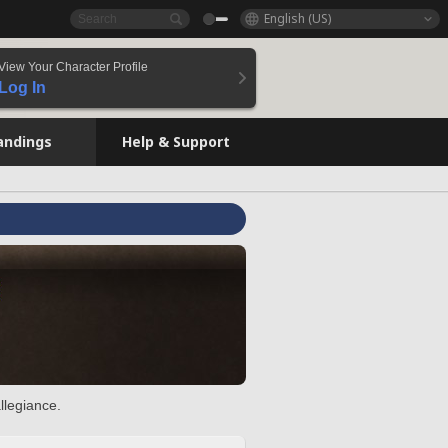
English (US)
View Your Character Profile
Log In
andings
Help & Support
llegiance.