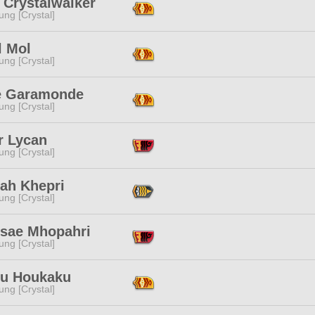
h Crystalwalker
ng [Crystal]
l Mol
ng [Crystal]
e Garamonde
ng [Crystal]
r Lycan
ng [Crystal]
lah Khepri
ng [Crystal]
'sae Mhopahri
ng [Crystal]
ou Houkaku
ng [Crystal]