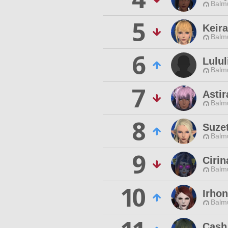
Balmu
5
Keir
Balmu
6
Lulul
Balmu
7
Astir
Balmu
8
Suzet
Balmu
9
Ciri
Balmu
10
Irhon
Balmu
Cash