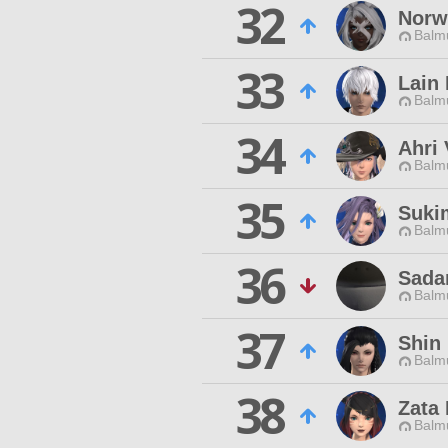
32
Norw
Balmu
33
Lain
Balmu
34
Ahri 
Balmu
35
Suki
Balmu
36
Sada
Balmu
37
Shin 
Balmu
38
Zata
Balmu