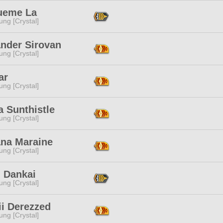
ueme La
ng [Crystal]
ander Sirovan
ng [Crystal]
ar
ng [Crystal]
 Sunthistle
ng [Crystal]
ana Maraine
ng [Crystal]
i Dankai
ng [Crystal]
ii Derezzed
ng [Crystal]