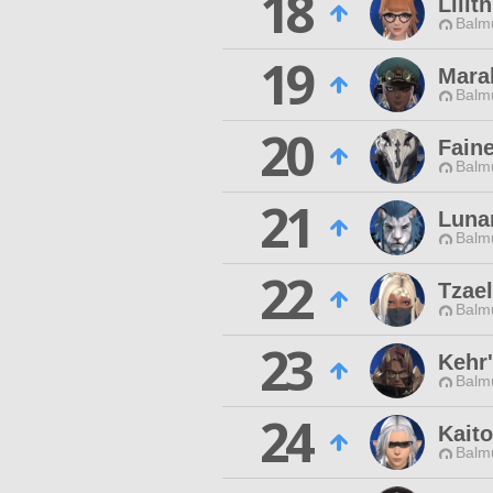
18
Lilit
Balmu
19
Mara
Balmu
20
Fain
Balmu
21
Luna
Balmu
22
Tzae
Balmu
23
Kehr
Balmu
24
Kait
Balmu