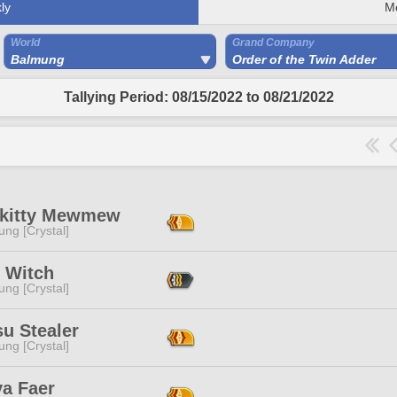
ly
M
World
Grand Company
Balmung
Order of the Twin Adder
Tallying Period: 08/15/2022 to 08/21/2022
okitty Mewmew
ng [Crystal]
r Witch
ng [Crystal]
u Stealer
ng [Crystal]
ya Faer