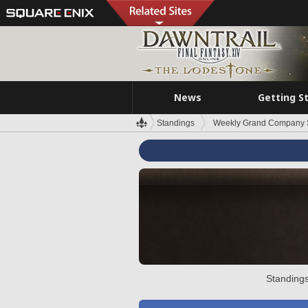
News
Getting S
Standings
Weekly Grand Company 
Standings