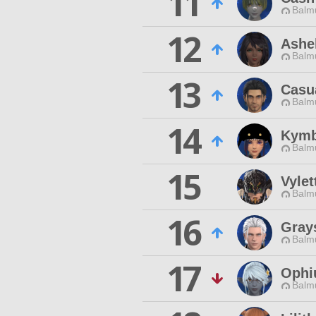
11
Balmu
12
Ashel
Balmu
13
Casu
Balmu
14
Kymb
Balmu
15
Vylet
Balmu
16
Gray
Balmu
17
Ophi
Balmu