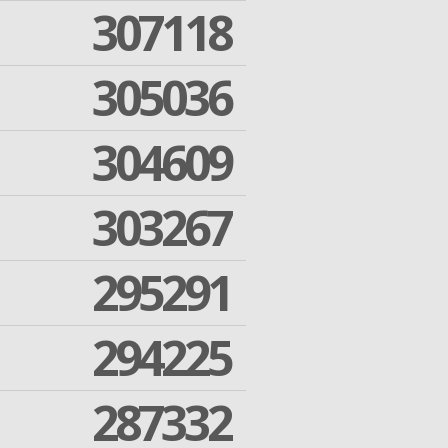
307118
305036
304609
303267
295291
294225
287332