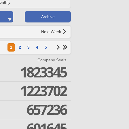
onthly
Archive
Next Week
1
2
3
4
5
Company Seals
1823345
1223702
657236
601645