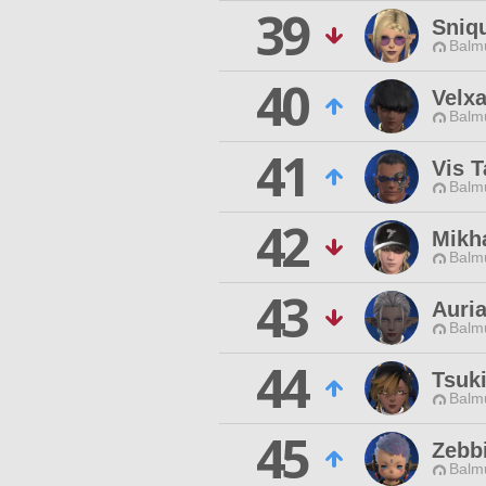
39
Sniq
Balmu
40
Velx
Balmu
41
Vis T
Balmu
42
Mikha
Balmu
43
Auri
Balmu
44
Tsuk
Balmu
45
Zebb
Balmu