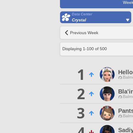
Week
Data Center
Crystal
Previous Week
Displaying
1
-
100
of
500
1
Hell
Balmu
2
Bla'i
Balmu
3
Pants
Balmu
4
Sadi