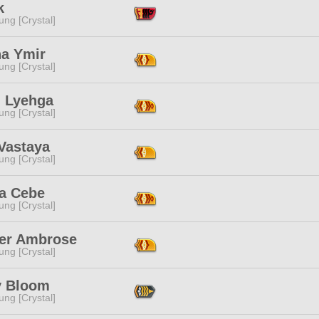
k
ng [Crystal]
ha Ymir
ng [Crystal]
i Lyehga
ng [Crystal]
Vastaya
ng [Crystal]
a Cebe
ng [Crystal]
er Ambrose
ng [Crystal]
y Bloom
ng [Crystal]