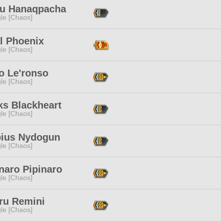
u Hanaqpacha
le [Chaos]
l Phoenix
le [Chaos]
o Le'ronso
le [Chaos]
ks Blackheart
le [Chaos]
ius Nydogun
le [Chaos]
naro Pipinaro
le [Chaos]
ru Remini
le [Chaos]