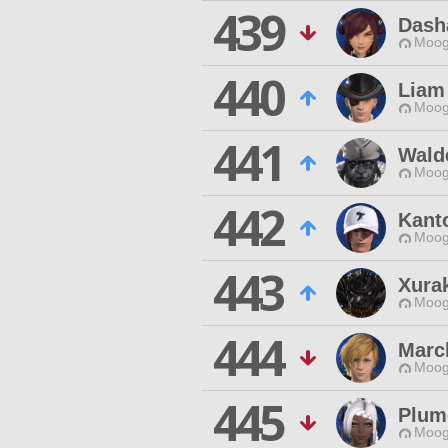
439
Dash
Moog
440
Liam
Moog
441
Wald
Moog
442
Kant
Moog
443
Xura
Moog
444
Marc
Moog
445
Plum
Moog