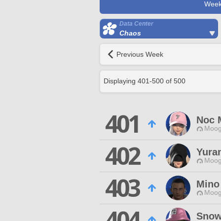
Week
Data Center
Chaos
Previous Week
Displaying
401
-
500
of
500
401
Noc 
Moog
402
Yura
Moog
403
Mino
Moog
404
Snow