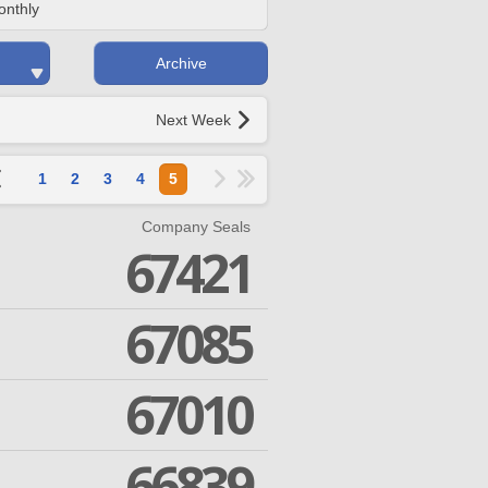
onthly
Archive
Next Week
1
2
3
4
5
Company Seals
67421
67085
67010
66839