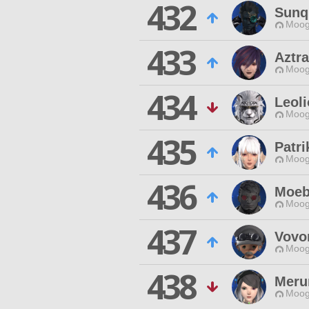
432
Sunq
Moog
433
Aztra
Moog
434
Leoli
Moog
435
Patri
Moog
436
Moeb
Moog
437
Vovo
Moog
438
Meru
Moog