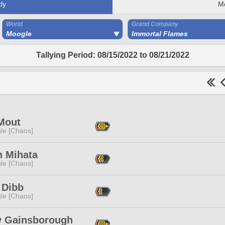
ly
M
World
Grand Company
Moogle
Immortal Flames
Tallying Period: 08/15/2022 to 08/21/2022
Mout
le [Chaos]
n Mihata
le [Chaos]
 Dibb
le [Chaos]
 Gainsborough