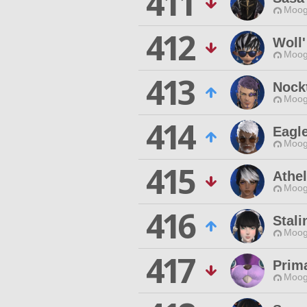
411
Moog
412
Woll'
Moog
413
Nockt
Moog
414
Eagle
Moog
415
Athe
Moog
416
Stali
Moog
417
Prim
Moog