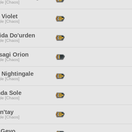
le [Chaos]
Violet
le [Chaos]
ida Do'urden
le [Chaos]
sagi Orion
le [Chaos]
 Nightingale
le [Chaos]
nda Sole
le [Chaos]
n'tay
le [Chaos]
 Geyo