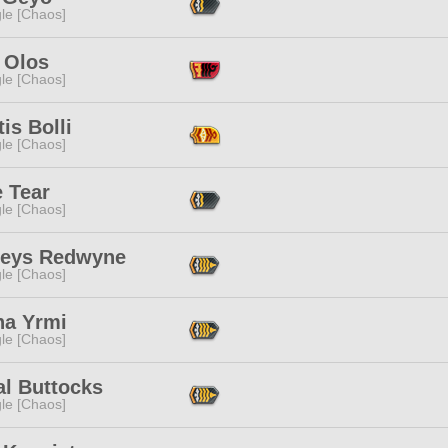
le [Chaos]
 Olos
le [Chaos]
is Bolli
le [Chaos]
 Tear
le [Chaos]
leys Redwyne
le [Chaos]
na Yrmi
le [Chaos]
al Buttocks
le [Chaos]