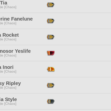
 Tia
le [Chaos]
erine Fanelune
le [Chaos]
a Rocket
le [Chaos]
nosor Yeslife
le [Chaos]
 Inori
le [Chaos]
sy Ripley
le [Chaos]
ia Style
le [Chaos]