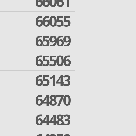
66061
66055
65969
65506
65143
64870
64483