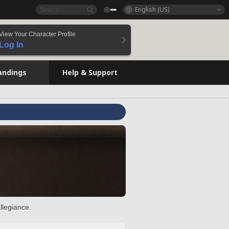
English (US)
View Your Character Profile
Log In
andings
Help & Support
llegiance.