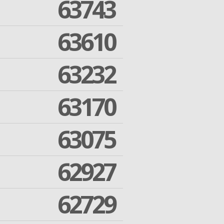
63743
63610
63232
63170
63075
62927
62729