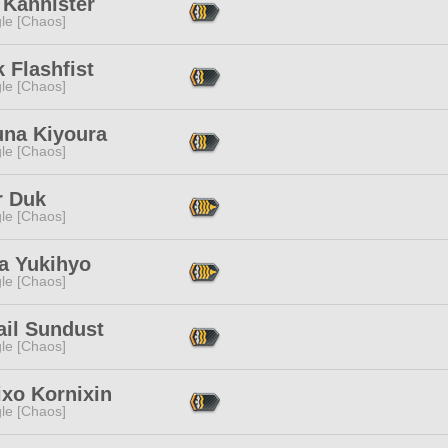
 Kannister
le [Chaos]
 Flashfist
le [Chaos]
una Kiyoura
le [Chaos]
 Duk
le [Chaos]
ya Yukihyo
le [Chaos]
ail Sundust
le [Chaos]
ixo Kornixin
le [Chaos]