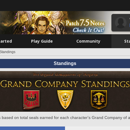
tarted
Play Guide
Community
St
Standings
Standings
 based on total seals earned for each character's Grand Company of a