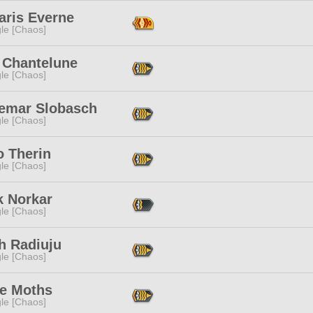
aris Everne
le [Chaos]
 Chantelune
le [Chaos]
emar Slobasch
le [Chaos]
o Therin
le [Chaos]
k Norkar
le [Chaos]
h Radiuju
le [Chaos]
e Moths
le [Chaos]