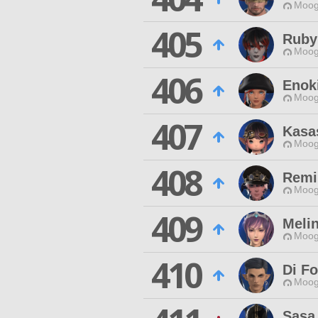
Moog
405
Ruby 
Moog
406
Enok
Moog
407
Kasa
Moog
408
Remi
Moog
409
Meli
Moog
410
Di Fo
Moog
Sasa