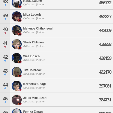
38
Kasia Lalune
456732
Cactuar [Aether]
39
Mica Lycoris
452827
Cactuar [Aether]
40
Melynoe Chthonsoul
442009
Cactuar [Aether]
41
Shale Oblivion
438858
Cactuar [Aether]
42
Wes Bosch
438159
Cactuar [Aether]
43
Tiff Holbrook
432170
Cactuar [Aether]
44
Kerberuz Usagi
397081
Cactuar [Aether]
45
Jisoo Minatozaki
384731
Cactuar [Aether]
46
Femka Ziman