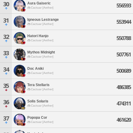
30
Aura Gaiseric
556593
Cactuar [Aether]
31
Igneous Lestrange
553944
Cactuar [Aether]
32
Hatori Hanjo
550788
Cactuar [Aether]
33
Mythos Midnight
507761
Cactuar [Aether]
34
Doc Aniki
500689
Cactuar [Aether]
35
Tera Stellaris
486385
Cactuar [Aether]
36
Solis Solaris
474311
Cactuar [Aether]
37
Popopa Cor
461620
Cactuar [Aether]