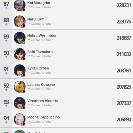
87
Kai Moragrim
228231
Cactuar [Aether]
88
Naru Kami
223775
Cactuar [Aether]
89
Nefira Wyrmrider
218687
Cactuar [Aether]
90
Saffi Tavoularis
211032
Cactuar [Aether]
91
Xylian Cross
208761
Cactuar [Aether]
92
Lyenna Kowowo
207825
Cactuar [Aether]
93
Virnabrea Victoria
207337
Cactuar [Aether]
94
Mocha Cappuccino
206890
Cactuar [Aether]