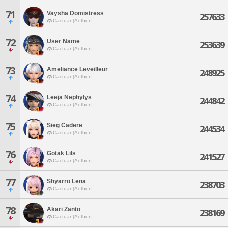
71
Vaysha Domistress
257633
Cactuar [Aether]
72
User Name
253639
Cactuar [Aether]
73
Ameliance Leveilleur
248925
Cactuar [Aether]
74
Leeja Nephylys
244842
Cactuar [Aether]
75
Sieg Cadere
244534
Cactuar [Aether]
76
Gotak Lils
241527
Cactuar [Aether]
77
Shyarro Lena
238703
Cactuar [Aether]
78
Akari Zanto
238169
Cactuar [Aether]