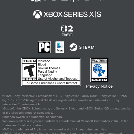
Privacy Notice
©2026 Sony Interactive Entertainment LLC."PlayStation Family Mark", "PlayStation", "PS5
logo", "PS5", "PS4 logo" and "PS4" are registered trademarks or trademarks of Sony
Interactive Entertainment Inc.
Microsoft, the XBOX Sphere mark, the Series X|S logo and XBOX Series X|S are trademarks
of the Microsoft group of companies.
Nintendo Switch is a trademark of Nintendo.
Windows is either a registered trademark or trademark of Microsoft Corporation in the United
States and/or other countries.
MAC is a trademark of Apple Inc., registered in the U.S. and other countries.
©2026 Valve Corporation. Steam and the Steam logo are trademarks and/or registered