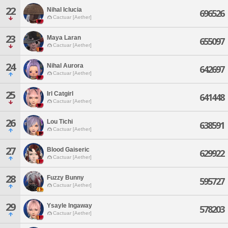
22
Nihal Iclucia
696526
Cactuar [Aether]
23
Maya Laran
655097
Cactuar [Aether]
24
Nihal Aurora
642697
Cactuar [Aether]
25
Irl Catgirl
641448
Cactuar [Aether]
26
Lou Tichi
638591
Cactuar [Aether]
27
Blood Gaiseric
629922
Cactuar [Aether]
28
Fuzzy Bunny
595727
Cactuar [Aether]
29
Ysayle Ingaway
578203
Cactuar [Aether]