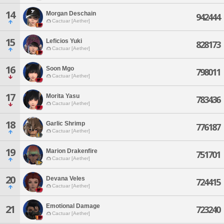
14
Morgan Deschain
942444
Cactuar [Aether]
15
Leficios Yuki
828173
Cactuar [Aether]
16
Soon Mgo
798011
Cactuar [Aether]
17
Morita Yasu
783436
Cactuar [Aether]
18
Garlic Shrimp
776187
Cactuar [Aether]
19
Marion Drakenfire
751701
Cactuar [Aether]
20
Devana Veles
724415
Cactuar [Aether]
Emotional Damage
21
723240
Cactuar [Aether]