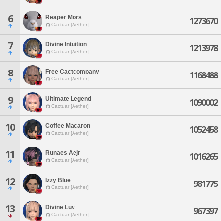
6
Reaper Mors
1273670
Cactuar [Aether]
7
Divine Intuition
1213978
Cactuar [Aether]
8
Free Cactcompany
1168488
Cactuar [Aether]
9
Ultimate Legend
1090002
Cactuar [Aether]
10
Coffee Macaron
1052458
Cactuar [Aether]
11
Runaes Aejr
1016265
Cactuar [Aether]
12
Izzy Blue
981775
Cactuar [Aether]
13
Divine Luv
967397
Cactuar [Aether]