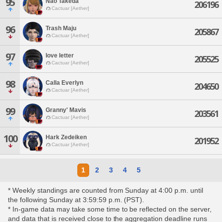
95
Nao Takeda
206196
Cactuar [Aether]
96
Trash Maju
205867
Cactuar [Aether]
97
Iove Ietter
205525
Cactuar [Aether]
98
Calla Everlyn
204650
Cactuar [Aether]
99
Granny' Mavis
203561
Cactuar [Aether]
100
Hark Zedeiken
201952
Cactuar [Aether]
1
2
3
4
5
* Weekly standings are counted from Sunday at 4:00 p.m. until
the following Sunday at 3:59:59 p.m. (PST).
* In-game data may take some time to be reflected on the server,
and data that is received close to the aggregation deadline runs