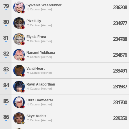
79
Sylvanis Weebrunner
236208
Cactuar [Aether]
80
Pixel Lily
234977
Cactuar [Aether]
81
Elysia Frost
234788
Cactuar [Aether]
82
Nanami Yukihana
234576
Cactuar [Aether]
83
Vanti Heart
233491
Cactuar [Aether]
84
Rayn Allaporthan
231987
Cactuar [Aether]
85
Gura Gawr-feral
231700
Cactuar [Aether]
86
Skye Aufeis
229350
Cactuar [Aether]