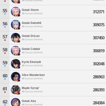
Cactuar [Aether]
55
Gotak Storm
312371
Cactuar [Aether]
56
Gotak Dakwhil
309075
Cactuar [Aether]
57
Gotak Drican
307450
Cactuar [Aether]
58
Gotak Coldair
306819
Cactuar [Aether]
59
Kyrie Einstadt
302048
Cactuar [Aether]
60
Alice Wanderlust
286963
Cactuar [Aether]
61
Maple Syrup'
286393
Cactuar [Aether]
62
Gotak Aka
284384
Cactuar [Aether]