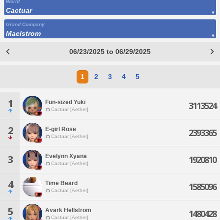
World
Cactuar
Grand Company
Maelstrom
06/23/2025 to 06/29/2025
1
2
3
4
5
1
Fun-sized Yuki
3113524
Cactuar [Aether]
2
E-girl Rose
2393365
Cactuar [Aether]
Evelynn Xyana
3
1920810
Cactuar [Aether]
4
Time Beard
1585096
Cactuar [Aether]
5
Avark Hellstrom
1480428
Cactuar [Aether]