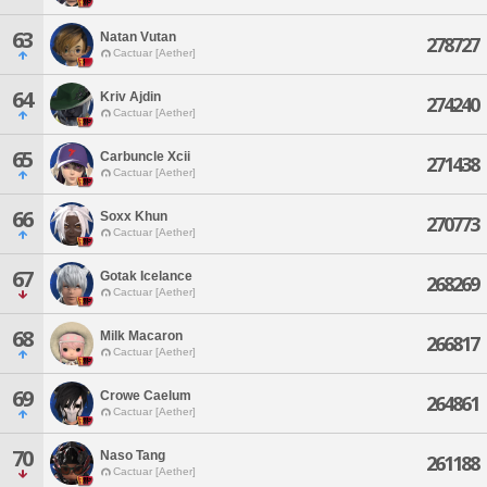
63
Natan Vutan
278727
Cactuar [Aether]
64
Kriv Ajdin
274240
Cactuar [Aether]
65
Carbuncle Xcii
271438
Cactuar [Aether]
66
Soxx Khun
270773
Cactuar [Aether]
67
Gotak Icelance
268269
Cactuar [Aether]
68
Milk Macaron
266817
Cactuar [Aether]
69
Crowe Caelum
264861
Cactuar [Aether]
70
Naso Tang
261188
Cactuar [Aether]