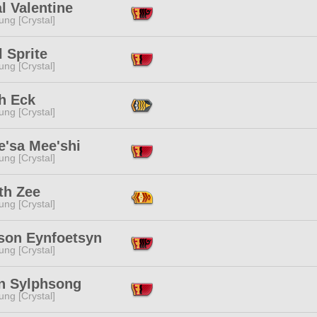
l Valentine
ng [Crystal]
 Sprite
ng [Crystal]
h Eck
ng [Crystal]
e'sa Mee'shi
ng [Crystal]
th Zee
ng [Crystal]
son Eynfoetsyn
ng [Crystal]
n Sylphsong
ng [Crystal]