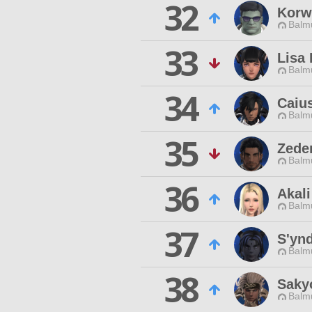
32
Korw
Balmu
33
Lisa
Balmu
34
Caiu
Balmu
35
Zede
Balmu
36
Akali
Balmu
37
S'ynd
Balmu
38
Saky
Balmu