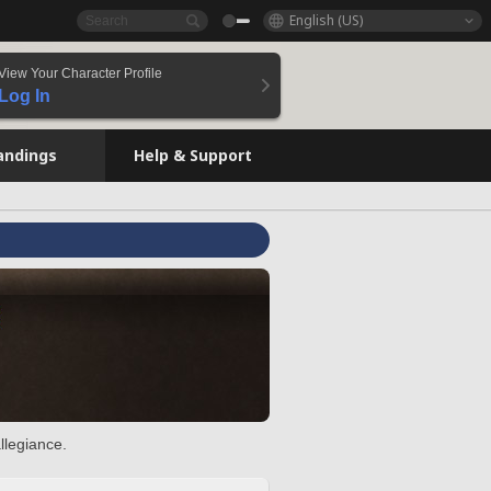
English (US)
View Your Character Profile
Log In
andings
Help & Support
llegiance.