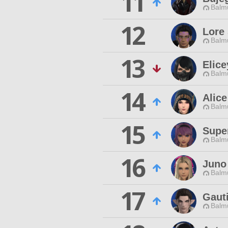
11
Balmu
12
Lore
Balmu
13
Elice
Balmu
14
Alice
Balmu
15
Supe
Balmu
16
Juno
Balmu
17
Gauti
Balmu