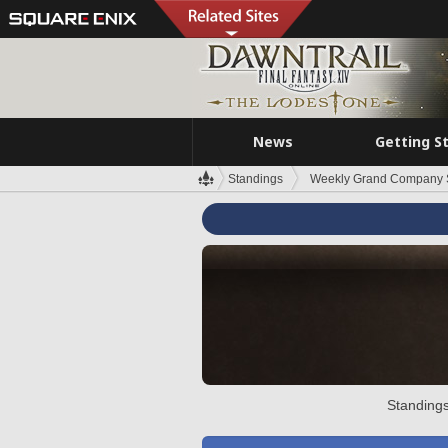
News
Getting S
Standings
Weekly Grand Company 
Standings