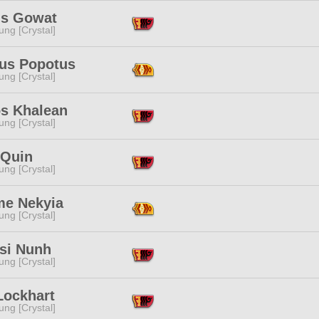
is Gowat
ng [Crystal]
us Popotus
ng [Crystal]
os Khalean
ng [Crystal]
 Quin
ng [Crystal]
e Nekyia
ng [Crystal]
ssi Nunh
ng [Crystal]
Lockhart
ng [Crystal]