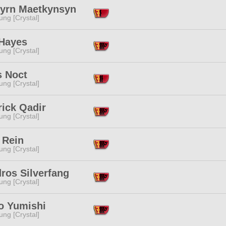
yrn Maetkynsyn
ng [Crystal]
 Hayes
ng [Crystal]
s Noct
ng [Crystal]
rick Qadir
ng [Crystal]
 Rein
ng [Crystal]
ros Silverfang
ng [Crystal]
o Yumishi
ng [Crystal]