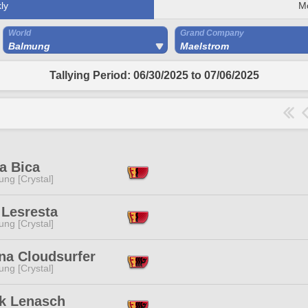
ly
M
World
Grand Company
Balmung
Maelstrom
Tallying Period: 06/30/2025 to 07/06/2025
a Bica
ng [Crystal]
 Lesresta
ng [Crystal]
na Cloudsurfer
ng [Crystal]
k Lenasch