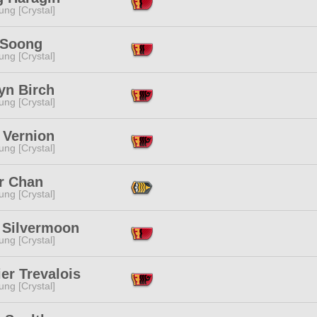
ng [Crystal]
 Soong
ng [Crystal]
yn Birch
ng [Crystal]
 Vernion
ng [Crystal]
r Chan
ng [Crystal]
 Silvermoon
ng [Crystal]
er Trevalois
ng [Crystal]