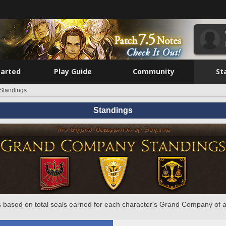
tarted
Play Guide
Community
St
Standings
Standings
 based on total seals earned for each character's Grand Company of a