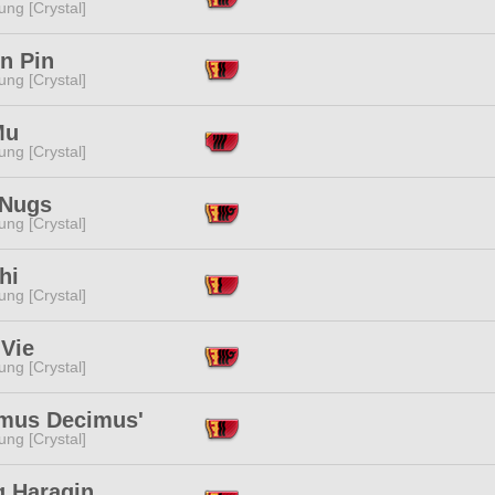
ng [Crystal]
n Pin
ng [Crystal]
Mu
ng [Crystal]
 Nugs
ng [Crystal]
hi
ng [Crystal]
 Vie
ng [Crystal]
mus Decimus'
ng [Crystal]
g Haragin