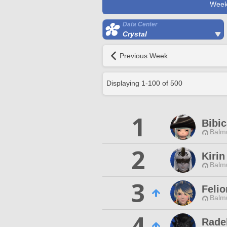
Week
Data Center
Crystal
Previous Week
Displaying
1
-
100
of
500
1
Bibic
Balmu
2
Kirin
Balmu
3
Felio
Balmu
4
Rade