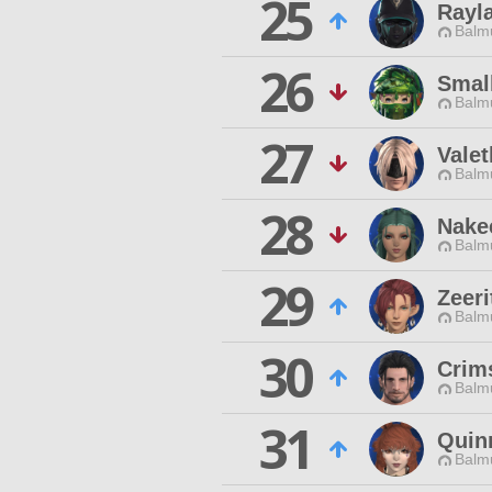
25
Rayla
Balmu
26
Small
Balmu
27
Valet
Balmu
28
Nake
Balmu
29
Zeeri
Balmu
30
Crim
Balmu
31
Quin
Balmu