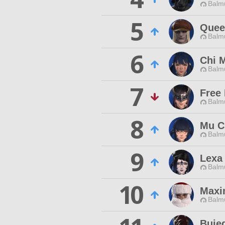
Balmu
5
Quee
Balmu
6
Chi 
Balmu
7
Free
Balmu
8
Mu C
Balmu
9
Lexa
Balmu
10
Maxi
Balmu
Buje