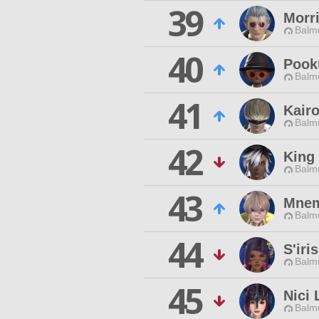
39
Morr
Balmu
40
Pook
Balmu
41
Kair
Balmu
42
King
Balmu
43
Mnem
Balmu
44
S'iri
Balmu
45
Nici 
Balmu