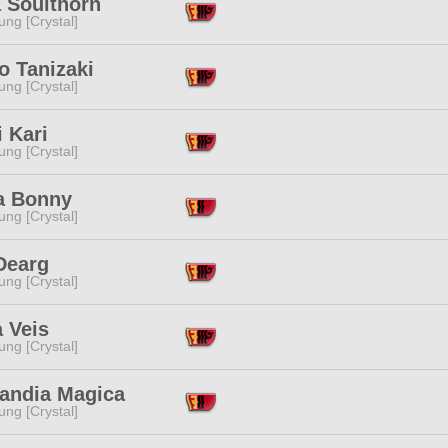
a Soulthorn
ng [Crystal]
o Tanizaki
ng [Crystal]
i Kari
ng [Crystal]
a Bonny
ng [Crystal]
Dearg
ng [Crystal]
 Veis
ng [Crystal]
andia Magica
ng [Crystal]