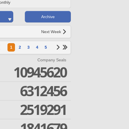
onthly
Archive
Next Week
1
2
3
4
5
Company Seals
10945620
6312456
2519291
1841679