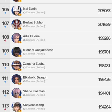
106
Mai Zenin
205063
Cactuar [Aether]
107
Berkut Sukhoi
201629
Cactuar [Aether]
108
Ailia Feloria
199286
Cactuar [Aether]
109
Michael Cotijacheese
198701
Cactuar [Aether]
110
Zuzusha Zusha
198481
Cactuar [Aether]
111
Elkaholic Dragon
196436
Cactuar [Aether]
112
Shade Kosmas
194401
Cactuar [Aether]
113
Sohyeon Kang
194264
Cactuar [Aether]