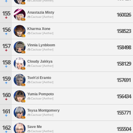
Cactuar [Aether]
155
Anastazia Misty
160026
Cactuar [Aether]
156
Kharma Xone
158523
Cactuar [Aether]
157
Vinnia Lynbloom
158498
Cactuar [Aether]
158
Cloudy Jakkya
158129
Cactuar [Aether]
159
Tseh'zi Eranto
157691
Cactuar [Aether]
160
Yumia Pompoto
156434
Cactuar [Aether]
161
Teysa Montgomery
155771
Cactuar [Aether]
162
Save Me
155504
Cactuar [Aether]