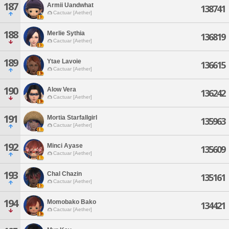
187
Armii Uandwhat
138741
Cactuar [Aether]
188
Merlie Sythia
136819
Cactuar [Aether]
189
Ytae Lavoie
136615
Cactuar [Aether]
190
Alow Vera
136242
Cactuar [Aether]
191
Mortia Starfallgirl
135963
Cactuar [Aether]
192
Minci Ayase
135609
Cactuar [Aether]
193
Chal Chazin
135161
Cactuar [Aether]
194
Momobako Bako
134421
Cactuar [Aether]