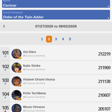
World
Cactuar
Grand Company
Order of the Twin Adder
07/27/2026 to 08/02/2026
1
2
3
4
5
101
Aki Shiro
212219
Cactuar [Aether]
102
Nabs Shrike
211969
Cactuar [Aether]
103
Ahatem Oriane'xhosta
211138
Cactuar [Aether]
104
Kirbs Tachibana
210607
Cactuar [Aether]
105
Mezzo Virtuoso
205107
Cactuar [Aether]