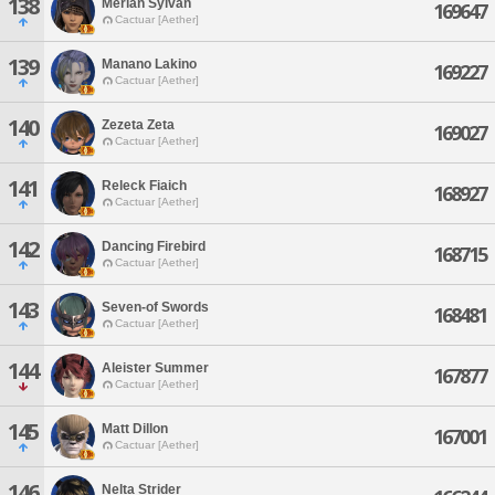
138
Merian Sylvan
169647
Cactuar [Aether]
139
Manano Lakino
169227
Cactuar [Aether]
140
Zezeta Zeta
169027
Cactuar [Aether]
141
Releck Fiaich
168927
Cactuar [Aether]
142
Dancing Firebird
168715
Cactuar [Aether]
143
Seven-of Swords
168481
Cactuar [Aether]
144
Aleister Summer
167877
Cactuar [Aether]
145
Matt Dillon
167001
Cactuar [Aether]
146
Nelta Strider