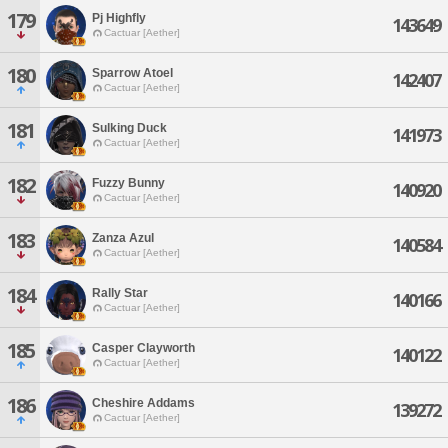
179
Pj Highfly
143649
Cactuar [Aether]
180
Sparrow Atoel
142407
Cactuar [Aether]
181
Sulking Duck
141973
Cactuar [Aether]
182
Fuzzy Bunny
140920
Cactuar [Aether]
183
Zanza Azul
140584
Cactuar [Aether]
184
Rally Star
140166
Cactuar [Aether]
185
Casper Clayworth
140122
Cactuar [Aether]
186
Cheshire Addams
139272
Cactuar [Aether]