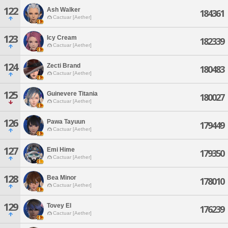
122
Ash Walker
184361
Cactuar [Aether]
123
Icy Cream
182339
Cactuar [Aether]
124
Zecti Brand
180483
Cactuar [Aether]
125
Guinevere Titania
180027
Cactuar [Aether]
126
Pawa Tayuun
179449
Cactuar [Aether]
127
Emi Hime
179350
Cactuar [Aether]
128
Bea Minor
178010
Cactuar [Aether]
129
Tovey El
176239
Cactuar [Aether]