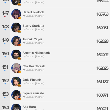
166244
Cactuar [Aether]
147
Hazel Lovelock
165763
Cactuar [Aether]
148
Starry Starletta
164081
Cactuar [Aether]
149
Tsubaki Yayoi
162828
Cactuar [Aether]
150
Artemis Nightshade
162402
Cactuar [Aether]
151
Cbx Heartbreak
162025
Cactuar [Aether]
152
Jade Phoenix
161187
Cactuar [Aether]
153
Skye Kamisato
160971
Cactuar [Aether]
154
Aka Hara
160421