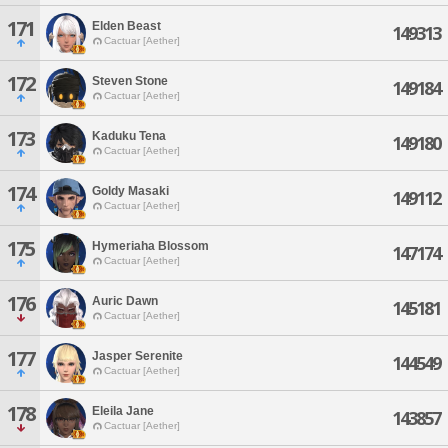
171
Elden Beast
149313
Cactuar [Aether]
172
Steven Stone
149184
Cactuar [Aether]
173
Kaduku Tena
149180
Cactuar [Aether]
174
Goldy Masaki
149112
Cactuar [Aether]
175
Hymeriaha Blossom
147174
Cactuar [Aether]
176
Auric Dawn
145181
Cactuar [Aether]
177
Jasper Serenite
144549
Cactuar [Aether]
178
Eleila Jane
143857
Cactuar [Aether]