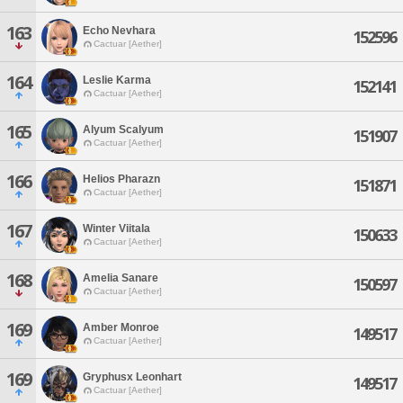
163
Echo Nevhara
152596
Cactuar [Aether]
164
Leslie Karma
152141
Cactuar [Aether]
165
Alyum Scalyum
151907
Cactuar [Aether]
166
Helios Pharazn
151871
Cactuar [Aether]
167
Winter Viitala
150633
Cactuar [Aether]
168
Amelia Sanare
150597
Cactuar [Aether]
169
Amber Monroe
149517
Cactuar [Aether]
169
Gryphusx Leonhart
149517
Cactuar [Aether]