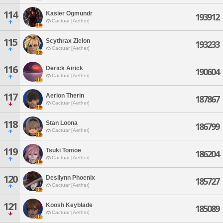
114
Kasier Ogmundr
193912
Cactuar [Aether]
115
Scythrax Zielon
193233
Cactuar [Aether]
116
Derick Airick
190604
Cactuar [Aether]
117
Aerion Therin
187867
Cactuar [Aether]
118
Stan Loona
186799
Cactuar [Aether]
119
Tsuki Tomoe
186204
Cactuar [Aether]
120
Desilynn Phoenix
185727
Cactuar [Aether]
121
Koosh Keyblade
185089
Cactuar [Aether]