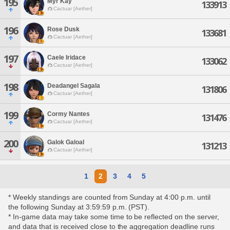
195
Myr Kay
133913
Cactuar [Aether]
196
Rose Dusk
133681
Cactuar [Aether]
197
Caele Iridace
133062
Cactuar [Aether]
198
Deadangel Sagala
131806
Cactuar [Aether]
199
Cormy Nantes
131476
Cactuar [Aether]
200
Galok Galoal
131213
Cactuar [Aether]
1
2
3
4
5
* Weekly standings are counted from Sunday at 4:00 p.m. until
the following Sunday at 3:59:59 p.m. (PST).
* In-game data may take some time to be reflected on the server,
and data that is received close to the aggregation deadline runs