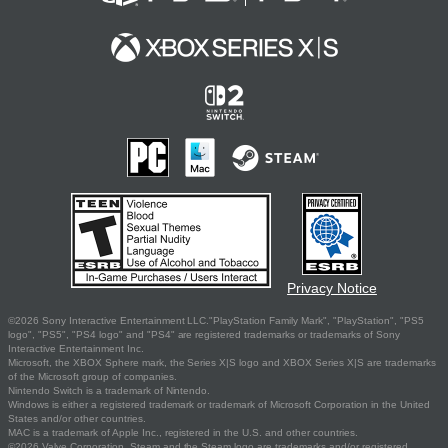
Privacy Notice
©2026 Sony Interactive Entertainment LLC."PlayStation Family Mark", "PlayStation", "PS5
logo", "PS5", "PS4 logo" and "PS4" are registered trademarks or trademarks of Sony
Interactive Entertainment Inc.
Microsoft, the XBOX Sphere mark, the Series X|S logo and XBOX Series X|S are trademarks
of the Microsoft group of companies.
Nintendo Switch is a trademark of Nintendo.
Windows is either a registered trademark or trademark of Microsoft Corporation in the United
States and/or other countries.
MAC is a trademark of Apple Inc., registered in the U.S. and other countries.
©2026 Valve Corporation. Steam and the Steam logo are trademarks and/or registered