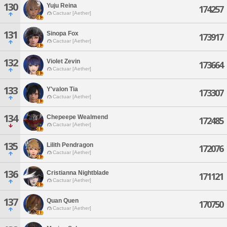
130
Yuju Reina
174257
Cactuar [Aether]
131
Sinopa Fox
173917
Cactuar [Aether]
132
Violet Zevin
173664
Cactuar [Aether]
133
Y'valon Tia
173307
Cactuar [Aether]
134
Chepeepe Wealmend
172485
Cactuar [Aether]
135
Lilith Pendragon
172076
Cactuar [Aether]
136
Cristianna Nightblade
171121
Cactuar [Aether]
137
Quan Quen
170750
Cactuar [Aether]