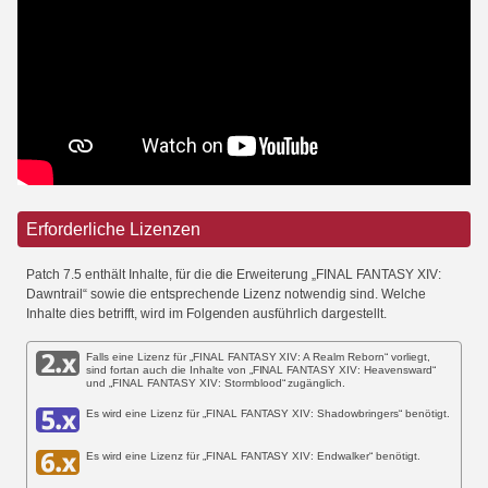
Erforderliche Lizenzen
Patch 7.5 enthält Inhalte, für die die Erweiterung „FINAL FANTASY XIV:
Dawntrail“ sowie die entsprechende Lizenz notwendig sind. Welche
Inhalte dies betrifft, wird im Folgenden ausführlich dargestellt.
Falls eine Lizenz für „FINAL FANTASY XIV: A Realm Reborn“ vorliegt,
sind fortan auch die Inhalte von „FINAL FANTASY XIV: Heavensward“
und „FINAL FANTASY XIV: Stormblood“ zugänglich.
Es wird eine Lizenz für „FINAL FANTASY XIV: Shadowbringers“ benötigt.
Es wird eine Lizenz für „FINAL FANTASY XIV: Endwalker“ benötigt.