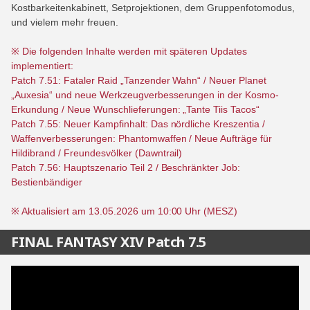
Kostbarkeitenkabinett, Setprojektionen, dem Gruppenfotomodus,
und vielem mehr freuen.
※ Die folgenden Inhalte werden mit späteren Updates
implementiert:
Patch 7.51: Fataler Raid „Tanzender Wahn“ / Neuer Planet
„Auxesia“ und neue Werkzeugverbesserungen in der Kosmo-
Erkundung / Neue Wunschlieferungen: „Tante Tiis Tacos“
Patch 7.55: Neuer Kampfinhalt: Das nördliche Kreszentia /
Waffenverbesserungen: Phantomwaffen / Neue Aufträge für
Hildibrand / Freundesvölker (Dawntrail)
Patch 7.56: Hauptszenario Teil 2 / Beschränkter Job:
Bestienbändiger
※ Aktualisiert am 13.05.2026 um 10:00 Uhr (MESZ)
FINAL FANTASY XIV Patch 7.5