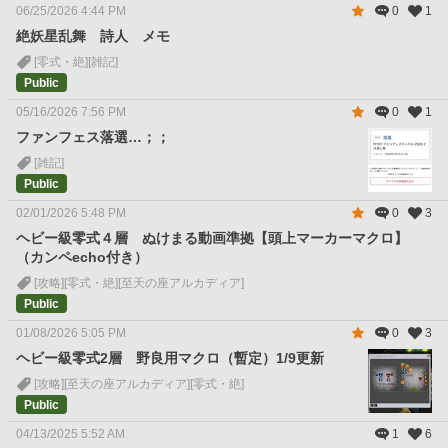
06/25/2026 4:44 PM
0
1
絶妖星乱舞 詩人 メモ
[零式・絶]
[雑記]
Public
05/16/2026 7:56 PM
0
1
ファンフェス落選…；；
[雑記]
Public
02/01/2026 5:48 PM
0
3
ヘビー級零式４層 ぬけまる動画準拠【頭上マーカーマクロ】
（カンペecho付き）
[攻略]
[零式・絶]
[至天の座アルカディア]
Public
01/08/2026 5:05 PM
0
3
ヘビー級零式2層 野良用マクロ（暫定）1/9更新
[攻略]
[至天の座アルカディア]
[零式・絶]
Public
04/13/2025 5:52 AM
1
6