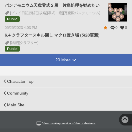
パンデモニウム天獄零式２層 片島処理を勧めたい
[プレイ日記]
[雑記]
[攻略]
[零式・絶]
[万魔殿パンデモニウム]
Public
05/25/2023 4:03 PM
0
5
6.4 クラフタースキル回し マクロ置き場 (5/28更新)
[雑記]
[クラフター]
Public
20 More
Character Top
Community
Main Site
View desktop version of the Lodestone