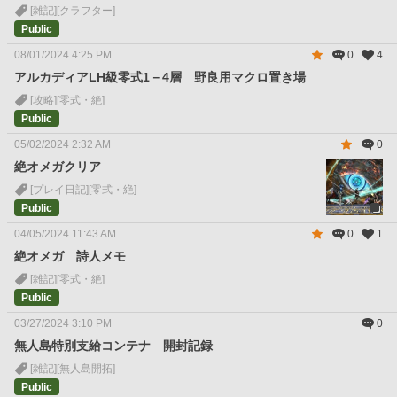
[雑記]
[クラフター]
Public
08/01/2024 4:25 PM
0
4
アルカディアLH級零式1－4層 野良用マクロ置き場
[攻略]
[零式・絶]
Public
05/02/2024 2:32 AM
0
絶オメガクリア
[プレイ日記]
[零式・絶]
Public
04/05/2024 11:43 AM
0
1
絶オメガ 詩人メモ
[雑記]
[零式・絶]
Public
03/27/2024 3:10 PM
0
無人島特別支給コンテナ 開封記録
[雑記]
[無人島開拓]
Public