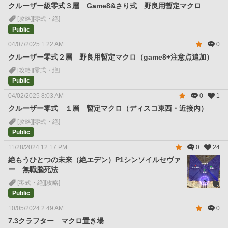
クルーザー級零式３層 Game8&さり式 野良用暫定マクロ
[攻略]
[零式・絶]
Public
04/07/2025 1:22 AM
0
クルーザー零式２層 野良用暫定マクロ（game8+注意点追加）
[攻略]
[零式・絶]
Public
04/02/2025 8:03 AM
0
1
クルーザー零式 １層 暫定マクロ（ディスコ東西・近接内）
[攻略]
[零式・絶]
Public
11/28/2024 12:17 PM
0
24
絶もうひとつの未来（絶エデン）P1シンソイルセヴァ
ー 無職脳死法
[零式・絶]
[攻略]
Public
10/05/2024 2:49 AM
0
7.3クラフター マクロ置き場