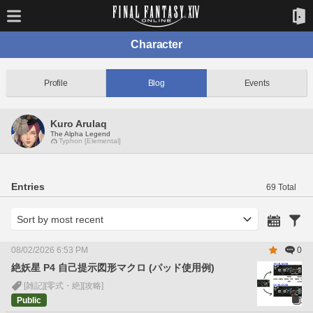
Character
Profile
Blog
Events
Kuro Arulaq
The Alpha Legend
Typhon [Elemental]
Entries
69 Total
08/02/2026 6:53 PM
0
絶妖星 P4 自己提示図形マクロ (パッド使用例)
[雑記]
[零式・絶]
[攻略]
Public