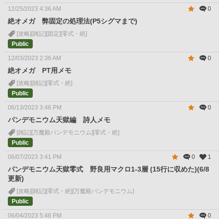
12/25/2023 4:36 AM
0
絶オメガ 弊固定の処理法(P5シグマまで)
[攻略]
[雑記]
[固定]
[零式・絶]
Public
12/03/2023 2:36 AM
0
絶オメガ PT用メモ
[攻略]
[雑記]
[零式・絶]
Public
06/13/2023 3:46 PM
0
パンデモニウム天獄編 詩人メモ
[雑記]
[万魔殿パンデモニウム]
[零式・絶]
Public
06/07/2023 3:41 PM
0
1
パンデモニウム天獄零式 野良用マクロ1-3層 (15行に収めた)(6/8
更新)
[攻略]
[雑記]
[零式・絶]
[万魔殿パンデモニウム]
Public
06/04/2023 5:46 PM
0