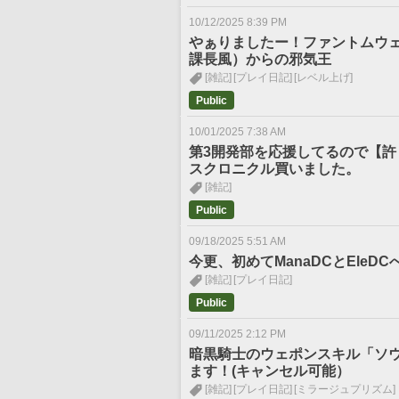
10/12/2025 8:39 PM
やぁりましたー！ファントムウ
課長風）からの邪気王
[雑記]
[プレイ日記]
[レベル上げ]
Public
10/01/2025 7:38 AM
第3開発部を応援してるので【許
スクロニクル買いました。
[雑記]
Public
09/18/2025 5:51 AM
今更、初めてManaDCとEle
[雑記]
[プレイ日記]
Public
09/11/2025 2:12 PM
暗黒騎士のウェポンスキル「ソ
ます！(キャンセル可能）
[雑記]
[プレイ日記]
[ミラージュプリズム]