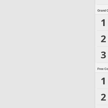
Grand 
1
2
3
Free C
1
2