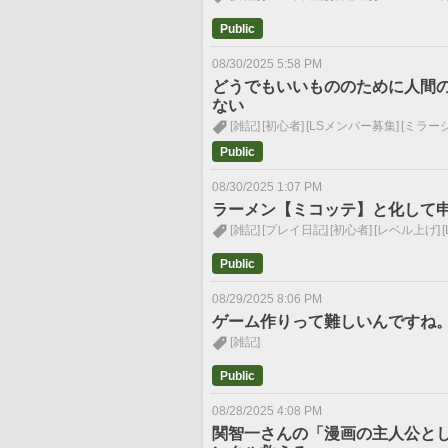
Public
08/30/2025 5:58 PM
どうでもいいもののために人間
ない
[雑記]
[初心者]
[LSメンバー募集]
[ミラー
Public
08/30/2025 1:07 PM
ラーメン【ミコッテ】と化して
[雑記]
[プレイ日記]
[初心者]
[レベル上げ]
Public
08/29/2025 8:06 PM
ゲーム作りって難しいんですね
[雑記]
Public
08/28/2025 4:08 PM
関智一さんの「漫画の主人公と