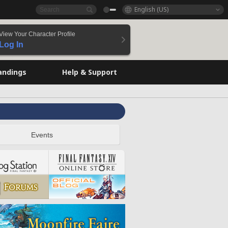
English (US)
View Your Character Profile
Log In
andings
Help & Support
Events