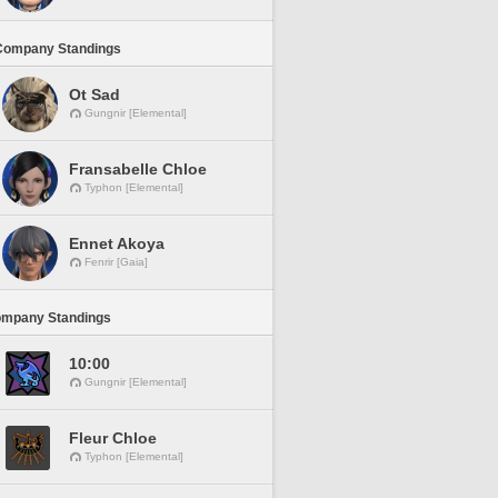
Company Standings
Ot Sad
Gungnir [Elemental]
Fransabelle Chloe
Typhon [Elemental]
Ennet Akoya
Fenrir [Gaia]
ompany Standings
10:00
Gungnir [Elemental]
Fleur Chloe
Typhon [Elemental]