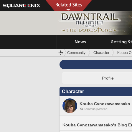
News
Getting S
Community
Character
Kouba C
Profile
Character
Kouba Cvnozawamasako
Zeromus [Meteor]
Kouba Cvnozawamasako's Blog En