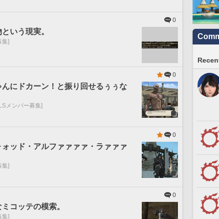
0
物という現実。
Commu
募集]
Recent
0
ゃんにドカーン！と振り回せるぅぅな
[LSメンバー募集]
0
ォォッド・アルファァァァ・ラァァァ
募集]
0
なミコッテの模索。
募集]