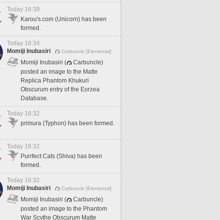
Today 16:39
Karou's.com (Unicorn) has been
formed.
Today 16:34
Momiji Inubasiri
Carbuncle [Elemental]
Momiji Inubasiri (
Carbuncle)
posted an image to the Matte
Replica Phantom Khukuri
Obscurum entry of the Eorzea
Database.
Today 16:32
primura (Typhon) has been formed.
Today 16:32
Purrfect Cats (Shiva) has been
formed.
Today 16:32
Momiji Inubasiri
Carbuncle [Elemental]
Momiji Inubasiri (
Carbuncle)
posted an image to the Phantom
War Scythe Obscurum Matte