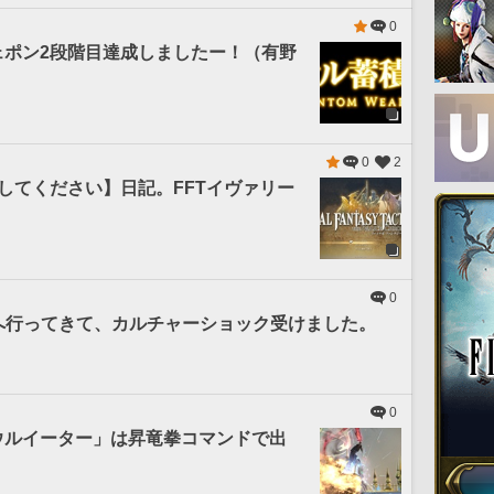
0
ェポン2段階目達成しましたー！（有野
0
2
してください】日記。FFTイヴァリー
0
DCへ行ってきて、カルチャーショック受けました。
0
ウルイーター」は昇竜拳コマンドで出