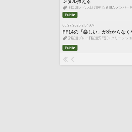
ンタル救える
[雑記]
[レベル上げ]
[初心者]
[LSメンバー
Public
08/27/2025 2:04 AM
FF14の「楽しい」が分からな
[雑記]
[プレイ日記]
[質問]
[スクリーンショ
Public