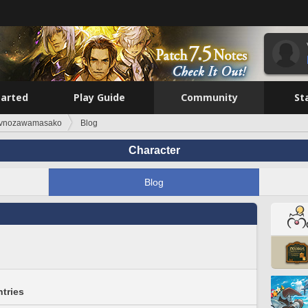
tarted
Play Guide
Community
St
vnozawamasako
Blog
Character
Blog
tries