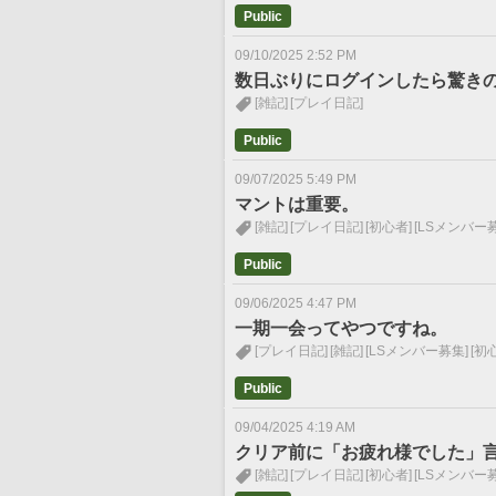
Public
09/10/2025 2:52 PM
数日ぶりにログインしたら驚き
[雑記]
[プレイ日記]
Public
09/07/2025 5:49 PM
マントは重要。
[雑記]
[プレイ日記]
[初心者]
[LSメンバー
Public
09/06/2025 4:47 PM
一期一会ってやつですね。
[プレイ日記]
[雑記]
[LSメンバー募集]
[初
Public
09/04/2025 4:19 AM
クリア前に「お疲れ様でした」
[雑記]
[プレイ日記]
[初心者]
[LSメンバー