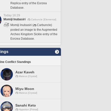
Replica entry of the Eorzea
Database.
Today 16:29
Momiji Inubasiri
Carbuncle [Elemental]
Momiji Inubasiri (
Carbuncle)
posted an image to the Augmented
Archeo Kingdom Sickle entry of the
Eorzea Database.
ings
line Conflict Standings
Azar Kaveh
Mateus [Crystal]
Miyu Moon
Mateus [Crystal]
Sanahi Keto
Hyperion [Primal]