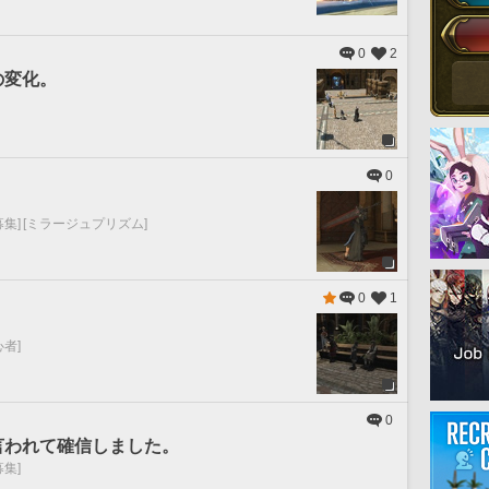
0
2
の変化。
0
募集]
[ミラージュプリズム]
0
1
心者]
0
言われて確信しました。
募集]