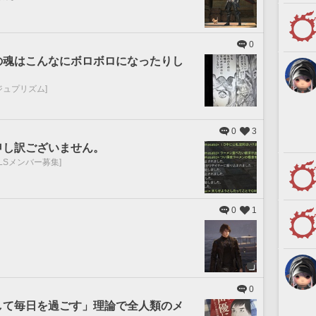
0
の魂はこんなにボロボロになったりし
ジュプリズム]
0
3
申し訳ございません。
[LSメンバー募集]
0
1
。
0
して毎日を過ごす」理論で全人類のメ