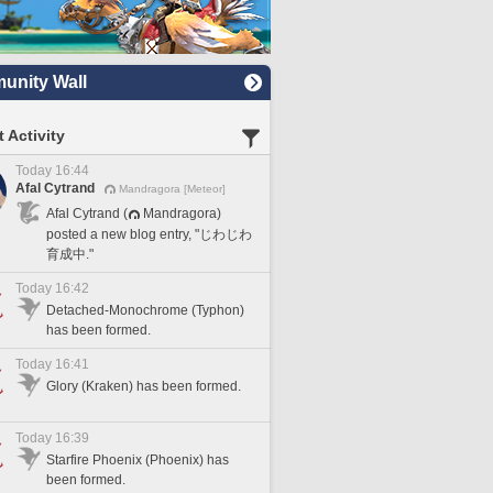
nity Wall
 Activity
Today 16:44
Afal Cytrand
Mandragora [Meteor]
Afal Cytrand (
Mandragora)
posted a new blog entry, "じわじわ
育成中."
Today 16:42
Detached-Monochrome (Typhon)
has been formed.
Today 16:41
Glory (Kraken) has been formed.
Today 16:39
Starfire Phoenix (Phoenix) has
been formed.