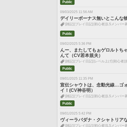
Public
09/03/2025 11:56 AM
デイリーボーナス無いとこんな
[雑記]
[プレイ日記]
[初心者]
[LSメンバー
Public
09/02/2025 5:36 PM
んー、またしてもぉゲロルトち
んて（CV若本規夫）
[雑記]
[プレイ日記]
[レベル上げ]
[初心者]
Public
09/01/2025 11:35 PM
宣伝シャウトは、念動光線…ゴ
イ！(CV神谷明）
[雑記]
[プレイ日記]
[初心者]
[LSメンバー
Public
09/01/2025 5:42 PM
ヴィーラバダナ・クシャトリア
[雑記]
[プレイ日記]
[初心者]
[LSメンバー