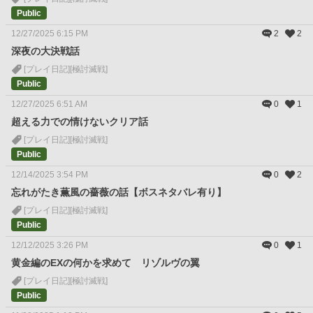
Public
12/27/2025 6:15 PM
2
2
深夜の大決戦話
[プレイ日記]
[極討滅戦]
Public
12/27/2025 6:51 AM
0
1
超える力での情けないクリア話
[プレイ日記]
[極討滅戦]
Public
12/14/2025 3:54 PM
0
2
忘れがたき薫風の薔薇の話【ボスネタバレ有り】
[プレイ日記]
[極討滅戦]
Public
12/12/2025 3:26 PM
0
1
黄金編のEXの何かを求めて リゾルヴの翼
[プレイ日記]
[極討滅戦]
Public