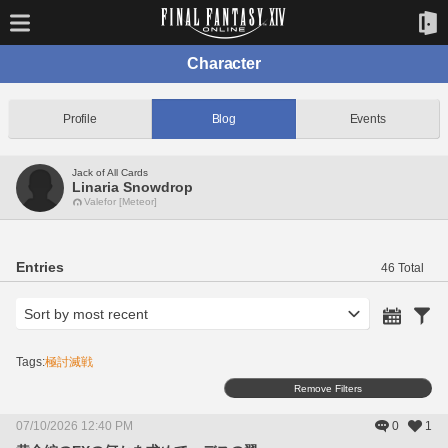
Character
Profile
Blog
Events
Jack of All Cards
Linaria Snowdrop
Valefor [Meteor]
Entries
46 Total
Tags:
極討滅戦
Remove Filters
07/10/2026 12:40 PM
0
1