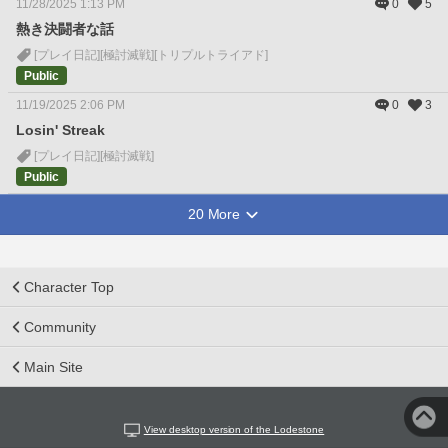
11/28/2025 1:13 PM
0
5
熱き決闘者な話
[プレイ日記]
[極討滅戦]
[トリプルトライアド]
Public
11/19/2025 2:06 PM
0
3
Losin' Streak
[プレイ日記]
[極討滅戦]
Public
20 More
Character Top
Community
Main Site
View desktop version of the Lodestone