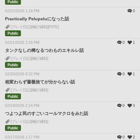
Public
02/22/2026 1:19 PM
0
Practically Pelupeluになった話
[プレイ日記]
[極討滅戦]
[FATE]
Public
02/21/2026 2:16 PM
0
1
タンクなしの稀なるつわものエキルレ話
[プレイ日記]
[極討滅戦]
Public
02/20/2026 9:22 PM
0
1
相変わらず薔薇捨てが分からない話
[プレイ日記]
[極討滅戦]
Public
02/19/2026 2:24 PM
0
3
つよつよ民のすごいコールマクロをみた話
[プレイ日記]
[極討滅戦]
Public
02/17/2026 1:17 PM
0
2