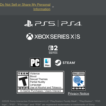
Do Not Sell or Share My Personal
Information
Privacy Notice
©2026 Sony Interactive Entertainment LLC."PlayStation Family Mark", "PlayStation", "PS5
logo", "PS5", "PS4 logo" and "PS4" are registered trademarks or trademarks of Sony