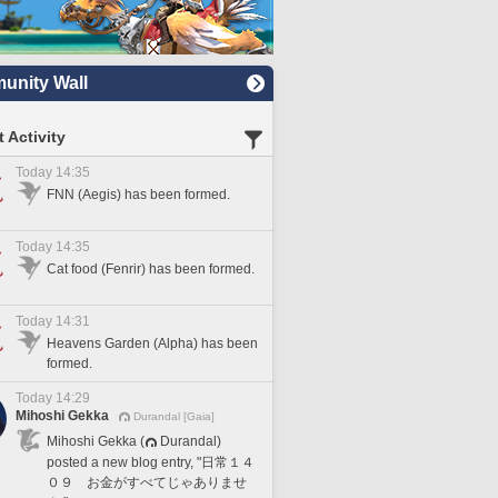
nity Wall
 Activity
Today 14:35
FNN (Aegis) has been formed.
Today 14:35
Cat food (Fenrir) has been formed.
Today 14:31
Heavens Garden (Alpha) has been
formed.
Today 14:29
Mihoshi Gekka
Durandal [Gaia]
Mihoshi Gekka (
Durandal)
posted a new blog entry, "日常１４
０９ お金がすべてじゃありませ