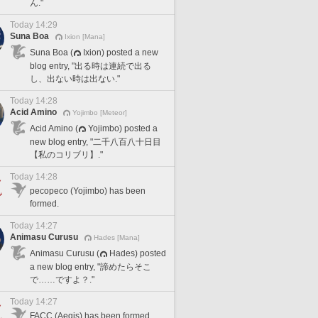
ん."
Today 14:29
Suna Boa
Ixion [Mana]
Suna Boa (
Ixion) posted a new
blog entry, "出る時は連続で出る
し、出ない時は出ない."
Today 14:28
Acid Amino
Yojimbo [Meteor]
Acid Amino (
Yojimbo) posted a
new blog entry, "二千八百八十日目
【私のコリブリ】."
Today 14:28
pecopeco (Yojimbo) has been
formed.
Today 14:27
Animasu Curusu
Hades [Mana]
Animasu Curusu (
Hades) posted
a new blog entry, "諦めたらそこ
で……ですよ？."
Today 14:27
FACC (Aegis) has been formed.