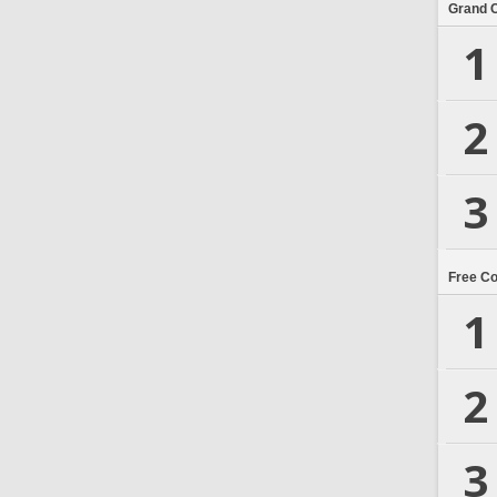
Grand 
1
2
3
Free C
1
2
3