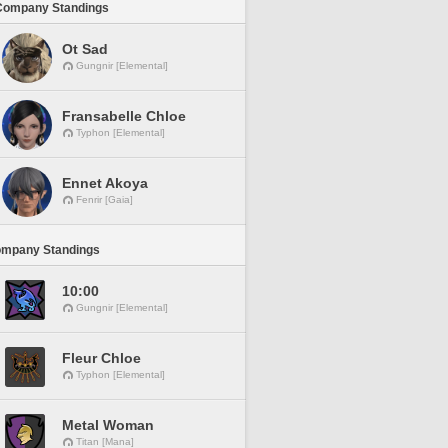
Company Standings
Ot Sad
Gungnir [Elemental]
Fransabelle Chloe
Typhon [Elemental]
Ennet Akoya
Fenrir [Gaia]
ompany Standings
10:00
Gungnir [Elemental]
Fleur Chloe
Typhon [Elemental]
Metal Woman
Titan [Mana]