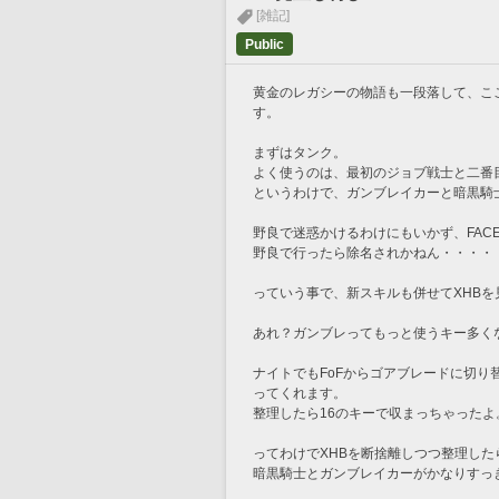
[雑記]
Public
黄金のレガシーの物語も一段落して、こ
す。
まずはタンク。
よく使うのは、最初のジョブ戦士と二番
というわけで、ガンブレイカーと暗黒騎士
野良で迷惑かけるわけにもいかず、FAC
野良で行ったら除名されかねん・・・・
っていう事で、新スキルも併せてXHBを
あれ？ガンブレってもっと使うキー多く
ナイトでもFoFからゴアブレードに切
ってくれます。
整理したら16のキーで収まっちゃったよ
ってわけでXHBを断捨離しつつ整理した
暗黒騎士とガンブレイカーがかなりすっ