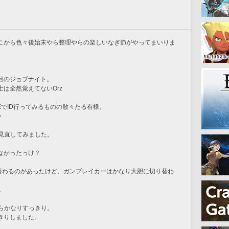
こから色々後始末やら整理やらの楽しいなぎ節がやってまいりま
目のジョブナイト。
は全然覚えてないOrz
EでID行ってみるものの散々たる有様。
・
見直してみました。
なかったっけ？
り替わるのがあったけど、ガンブレイカーはかなり大胆に切り替わ
。
らかなりすっきり。
きりしました。