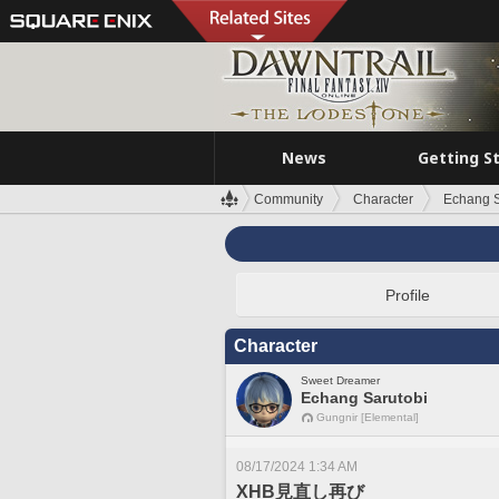
News
Getting S
Community
Character
Echang S
Profile
Character
Sweet Dreamer
Echang Sarutobi
Gungnir [Elemental]
08/17/2024 1:34 AM
XHB見直し再び