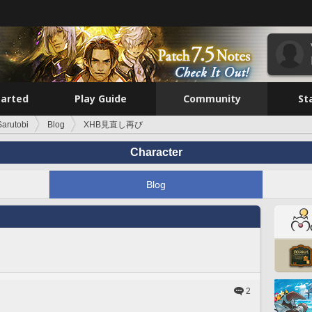
tarted
Play Guide
Community
St
arutobi
Blog
XHB見直し再び
Character
Blog
2