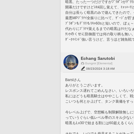
暗黒、たった一つだけですがﾌﾞﾗﾎﾟﾝがﾃ
開幕だけですけどｽｷﾙ回し覚えて、ﾋｬｯﾊｰ!
自分は長らく暗黒のみで遊んできたので、今は
最悪MPﾌﾞﾗﾅｲ全振りに比べて、ｹﾞｰｼﾞ
ﾌﾞﾗﾎﾟﾝもﾃﾞﾘﾘもﾘｷｬ60sと短いので、
代わりにﾌﾞﾗﾅｲ覚えるまでの暗黒はｸｿだ
ﾀﾝｸのくせに防御面では何の取り柄も無い
ﾀﾞｰｸﾏｲﾝﾄﾞ強い言うけど、言うほど雑
Echang Sarutobi
Gungnir [Elemental]
08/23/2024 3:18 AM
Barstさん
ありがとうございます。
レスポンス遅れてごめんなさい、いろいろ忙
私にはどうも暗黒騎士はややこしくて、戦
こいつも何とか上げて、タンク装備をすっ
今レベル上げで、空想帳も制限解除無しに
っていうぐらい低レベル帯のスキル少ない
暗黒もLv30で始まる割には60超えるく
それでも、いつでも発見することがあって