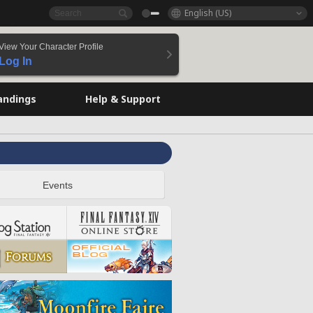
English (US)
View Your Character Profile
Log In
andings
Help & Support
Events