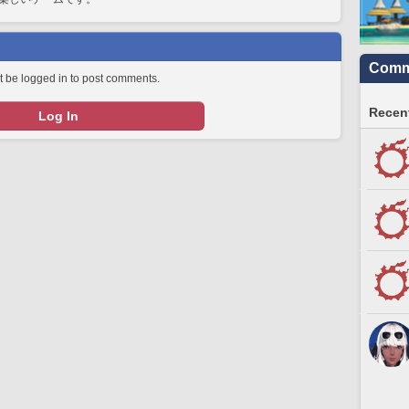
Commu
 be logged in to post comments.
Recent
Log In