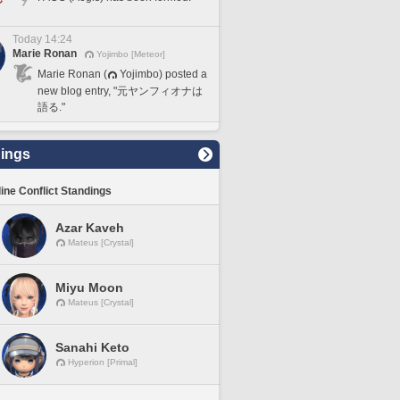
Today 14:24
Marie Ronan
Yojimbo [Meteor]
Marie Ronan (
Yojimbo) posted a
new blog entry, "元ヤンフィオナは
語る."
ings
line Conflict Standings
Azar Kaveh
Mateus [Crystal]
Miyu Moon
Mateus [Crystal]
Sanahi Keto
Hyperion [Primal]