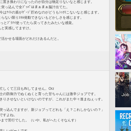
ﾞﾘﾘに置き換わりになったのが自分は物足りないなと感じます。
!と突っ込んで全ﾌﾞｯﾊﾟはまぁまぁ脳汁出てた。
ﾅｲﾄの盾がｹﾞｰｼﾞ貯めなのがどうもｼｯｸﾘこないなと感じます。
が貯まらない限りｽｷﾙ発動できないもどかしさを感じます。
ぼぇ～っとﾌﾞﾗﾅｲ使ってたら戻ってきたみたいな感覚。
なぁと実感してますけ。
。
魚戦で活かせる場面がどれだけあるんだと。
しくて三日もINしてません。Orz
士の防御力でぬくぬくと育った甘ちゃんには激辛ジョブです。
きりさせないといけないのですが、これがまた中々進まねぇっす。
突っ込んでますが、新ジョブってどれも「え？これしかないの？」
ですよね。
らいまで苦行でした。（いや、私がへたくそなんす）
楽しいゲームです。