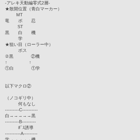
-アレキ天動編零式2層-
★散開位置（青白マーカー）
　　  MT
竜　　ボ　　忍
　　   ST
黒　　白　　機
　　　学　
★狙い目（ローラー中）
　　　ボス
②黒　　　　②機
↑　　　　　↑
①白　　　　①学
以下マクロ②
（ノコギリ中）
　　　何もなし
---------C----------
白→→→→→黒
---------B---------
　　　ﾎﾞｽ誘導
----------A---------
学→→→→→機