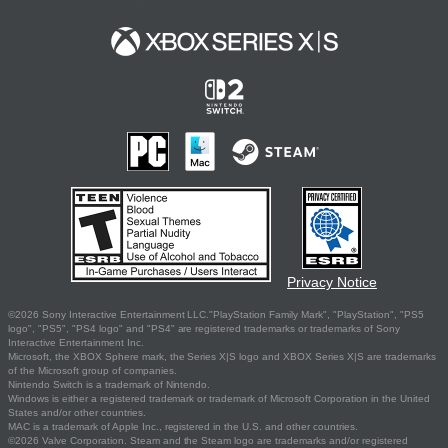
Privacy Notice
©2026 Sony Interactive Entertainment LLC."PlayStation Family Mark", "PlayStation", "PS5
logo", "PS5", "PS4 logo" and "PS4" are registered trademarks or trademarks of Sony
Interactive Entertainment Inc.
Microsoft, the XBOX Sphere mark, the Series X|S logo and XBOX Series X|S are trademarks
of the Microsoft group of companies.
Nintendo Switch is a trademark of Nintendo.
Windows is either a registered trademark or trademark of Microsoft Corporation in the United
States and/or other countries.
MAC is a trademark of Apple Inc., registered in the U.S. and other countries.
©2026 Valve Corporation. Steam and the Steam logo are trademarks and/or registered