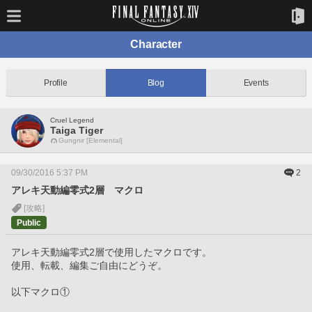
Character
Profile
Blog
Events
Cruel Legend
Taiga Tiger
Gungnir [Elemental]
09/30/2016 5:37 PM
2
アレキ天動編零式2層 マクロ
[攻略]
Public
アレキ天動編零式2層で使用したマクロです。
使用、転載、編集ご自由にどうぞ。
以下マクロ①