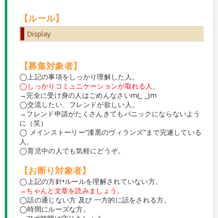
【ルール】
Display
【募集対象者】
◯上記の事項をしっかり理解した人。
◯しっかりコミュニケーションが取れる人。
→完全に受け身の人はごめんなさいm(_ _)m
◯交流したい、フレンドが欲しい人。
→フレンド申請がたくさんきてもパニックにならないよう
に（笑）
◯ メインストーリー“漆黒のヴィランズ”まで完遂している
人。
◯育児中の人でも気軽にどうぞ。
【お断り対象者】
◯上記の方針•ルールを理解されていない方。
→ちゃんと文章を読みましょう。
◯話の通じない方 及び 一方的に話をされる方。
◯時間にルーズな方。