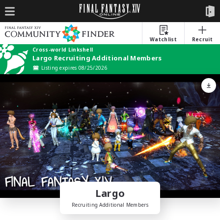
Watchlist
Recruit
Cross-world Linkshell
Largo Recruiting Additional Members
Listing expires 08/25/2026
Largo
Recruiting Additional Members