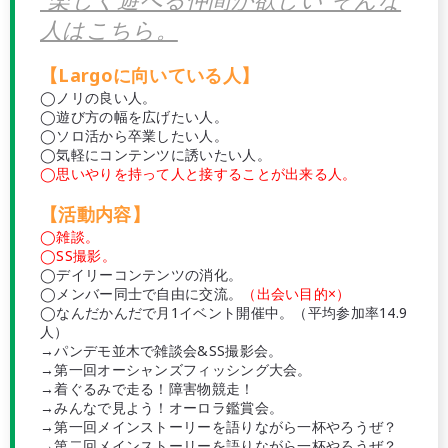
人はこちら。
【Largoに向いている人】
◯ノリの良い人。
◯遊び方の幅を広げたい人。
◯ソロ活から卒業したい人。
◯気軽にコンテンツに誘いたい人。
◯思いやりを持って人と接することが出来る人。
【活動内容】
◯雑談。
◯SS撮影。
◯デイリーコンテンツの消化。
◯メンバー同士で自由に交流。
（出会い目的×）
◯なんだかんだで月1イベント開催中。（平均参加率14.9
人）
→パンデモ並木で雑談会&SS撮影会。
→第一回オーシャンズフィッシング大会。
→着ぐるみで走る！障害物競走！
→みんなで見よう！オーロラ鑑賞会。
→第一回メインストーリーを語りながら一杯やろうぜ？
→第二回メインストーリーを語りながら一杯やろうぜ？