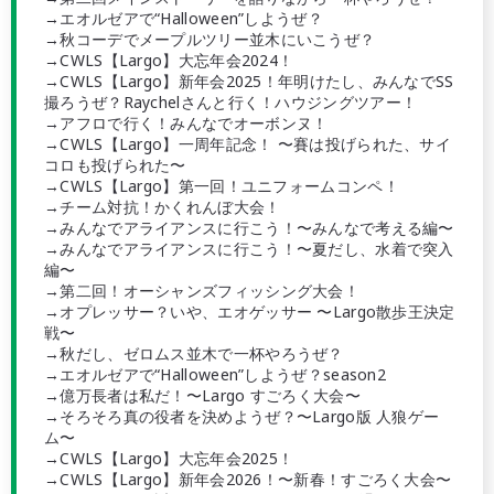
→エオルゼアで“Halloween”しようぜ？
→秋コーデでメープルツリー並木にいこうぜ？
→CWLS【Largo】大忘年会2024！
→CWLS【Largo】新年会2025！年明けたし、みんなでSS
撮ろうぜ？Raychelさんと行く！ハウジングツアー！
→アフロで行く！みんなでオーボンヌ！
→CWLS【Largo】一周年記念！ 〜賽は投げられた、サイ
コロも投げられた〜
→CWLS【Largo】第一回！ユニフォームコンペ！
→チーム対抗！かくれんぼ大会！
→みんなでアライアンスに行こう！〜みんなで考える編〜
→みんなでアライアンスに行こう！〜夏だし、水着で突入
編〜
→第二回！オーシャンズフィッシング大会！
→オプレッサー？いや、エオゲッサー 〜Largo散歩王決定
戦〜
→秋だし、ゼロムス並木で一杯やろうぜ？
→エオルゼアで“Halloween”しようぜ？season2
→億万長者は私だ！〜Largo すごろく大会〜
→そろそろ真の役者を決めようぜ？〜Largo版 人狼ゲー
ム〜
→CWLS【Largo】大忘年会2025！
→CWLS【Largo】新年会2026！〜新春！すごろく大会〜