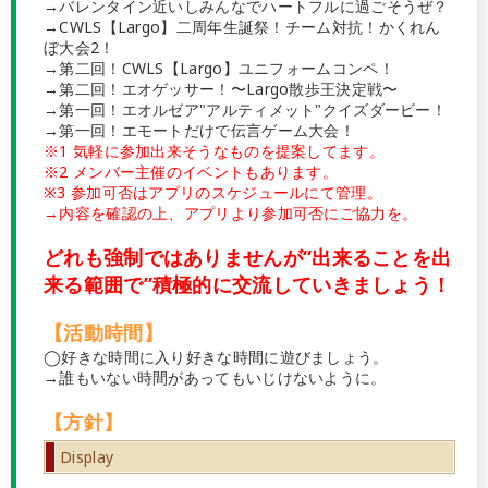
→バレンタイン近いしみんなでハートフルに過ごそうぜ？
→CWLS【Largo】二周年生誕祭！チーム対抗！かくれん
ぼ大会2！
→第二回！CWLS【Largo】ユニフォームコンペ！
→第二回！エオゲッサー！〜Largo散歩王決定戦〜
→第一回！エオルゼア"アルティメット"クイズダービー！
→第一回！エモートだけで伝言ゲーム大会！
※1 気軽に参加出来そうなものを提案してます。
※2 メンバー主催のイベントもあります。
※3 参加可否はアプリのスケジュールにて管理。
→内容を確認の上、アプリより参加可否にご協力を。
どれも強制ではありませんが“出来ることを出
来る範囲で”積極的に交流していきましょう！
【活動時間】
◯好きな時間に入り好きな時間に遊びましょう。
→誰もいない時間があってもいじけないように。
【方針】
Display