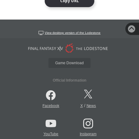
Copy URL
View desktop version of the Lodestone
Game Download
Official Information
/
Facebook
X
News
YouTube
Instagram