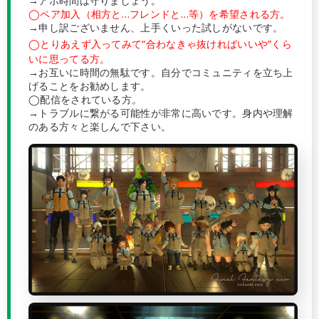
→アポ時間は守りましょう。
◯ペア加入（相方と…フレンドと…等）を希望される方。
→申し訳ございません、上手くいった試しがないです。
◯とりあえず入ってみて“合わなきゃ抜ければいいや”くら
いに思ってる方。
→お互いに時間の無駄です。自分でコミュニティを立ち上
げることをお勧めします。
◯配信をされている方。
→トラブルに繋がる可能性が非常に高いです。身内や理解
のある方々と楽しんで下さい。