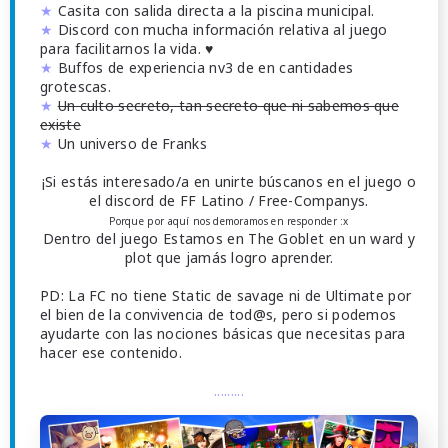
★
Casita con salida directa a la piscina municipal.
★
Discord con mucha información relativa al juego
para facilitarnos la vida. ♥
★
Buffos de experiencia nv3 de en cantidades
grotescas.
★
Un culto secreto, tan secreto que ni sabemos que
existe
★
Un universo de Franks
¡Si estás interesado/a en unirte búscanos en el juego o
el discord de FF Latino / Free-Companys.
Porque por aquí nos demoramos en responder :x
Dentro del juego Estamos en The Goblet en un ward y
plot que jamás logro aprender.
PD: La FC no tiene Static de savage ni de Ultimate por
el bien de la convivencia de tod@s, pero si podemos
ayudarte con las nociones básicas que necesitas para
hacer ese contenido.
.........