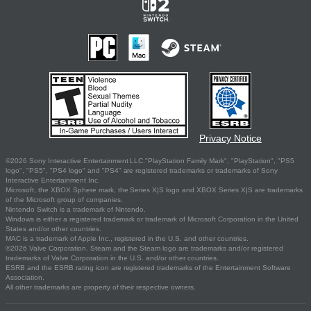
Privacy Notice
©2026 Sony Interactive Entertainment LLC."PlayStation Family Mark", "PlayStation", "PS5
logo", "PS5", "PS4 logo" and "PS4" are registered trademarks or trademarks of Sony
Interactive Entertainment Inc.
Microsoft, the XBOX Sphere mark, the Series X|S logo and XBOX Series X|S are trademarks
of the Microsoft group of companies.
Nintendo Switch is a trademark of Nintendo.
Windows is either a registered trademark or trademark of Microsoft Corporation in the United
States and/or other countries.
MAC is a trademark of Apple Inc., registered in the U.S. and other countries.
©2026 Valve Corporation. Steam and the Steam logo are trademarks and/or registered
trademarks of Valve Corporation in the U.S. and/or other countries.
ESRB and the ESRB rating icon are registered trademarks of the Entertainment Software
Association.
All other trademarks are property of their respective owners.