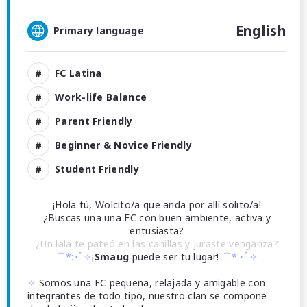
English
Primary language
FC Latina
Work-life Balance
Parent Friendly
Beginner & Novice Friendly
Student Friendly
¡Hola tú, Wolcito/a que anda por allí solito/a!
¿Buscas una una FC con buen ambiente, activa y
entusiasta?
¿Un lala te pateó en las canillas y juraste venganza?
⌒*:･ﾟ✧
¡
Smaug
puede ser tu lugar!
⌒*:･ﾟ✧
✧
Somos una FC pequeña, relajada y amigable con
integrantes de todo tipo, nuestro clan se compone