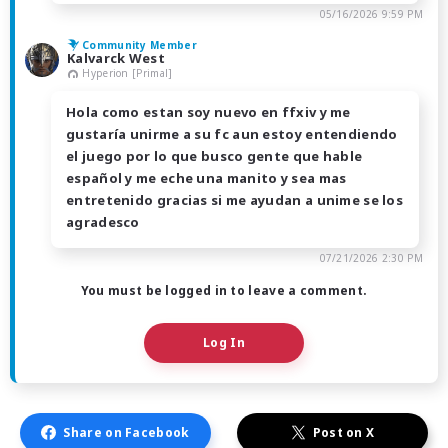
05/16/2026 9:59 PM
Community Member
Kalvarck West
Hyperion [Primal]
Hola como estan soy nuevo en ffxiv y me
gustaría unirme a su fc aun estoy entendiendo
el juego por lo que busco gente que hable
español y me eche una manito y sea mas
entretenido gracias si me ayudan a unime se los
agradesco
07/21/2026 2:30 PM
You must be logged in to leave a comment.
Log In
Share on Facebook
Post on X