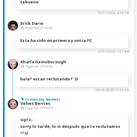
tabueno
12/31/2022 4:58 PM
Erick Dario
Hyperion [Primal]
Esta ha sido mi primera y unica FC
01/01/2023 1:07 AM
Kharla Gainsborough
Hyperion [Primal]
hola? estan reclutando? :D
08/20/2023 11:34 PM
Community Member
Velvet Berries
Hyperion [Primal]
sip! c:
sorry lo tarde, lo vi después que te reclutamos
^^U