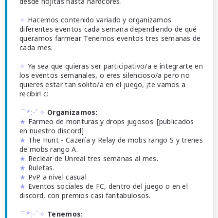
desde hojitas hasta hardcores.
✧
Hacemos contenido variado y organizamos
diferentes eventos cada semana dependiendo de qué
queramos farmear. Tenemos eventos tres semanas de
cada mes.
✧
Ya sea que quieras ser participativo/a e integrarte en
los eventos semanales, o eres silencioso/a pero no
quieres estar tan solito/a en el juego, ¡te vamos a
recibir! c:
⌒*:･ﾟ✧
Organizamos:
★
Farmeo de monturas y drops jugosos. [publicados
en nuestro discord]
★
The Hunt - Cazería y Relay de mobs rango S y trenes
de mobs rango A.
★
Reclear de Unreal tres semanas al mes.
★
Ruletas.
★
PvP a nivel casual
★
Eventos sociales de FC, dentro del juego o en el
discord, con premios casi fantabulosos.
⌒*:･ﾟ✧
Tenemos: