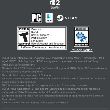
Privacy Notice
©2026 Sony Interactive Entertainment LLC."PlayStation Family Mark", "PlayStation", "PS5
logo", "PS5", "PS4 logo" and "PS4" are registered trademarks or trademarks of Sony
Interactive Entertainment Inc.
Microsoft, the XBOX Sphere mark, the Series X|S logo and XBOX Series X|S are trademarks
of the Microsoft group of companies.
Nintendo Switch is a trademark of Nintendo.
Windows is either a registered trademark or trademark of Microsoft Corporation in the United
States and/or other countries.
MAC is a trademark of Apple Inc., registered in the U.S. and other countries.
©2026 Valve Corporation. Steam and the Steam logo are trademarks and/or registered
trademarks of Valve Corporation in the U.S. and/or other countries.
ESRB and the ESRB rating icon are registered trademarks of the Entertainment Software
Association.
All other trademarks are property of their respective owners.