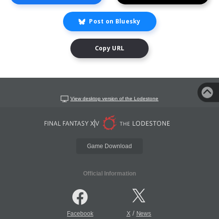
Post on Bluesky
Copy URL
View desktop version of the Lodestone
Game Download
Official Information
/
Facebook
X
News