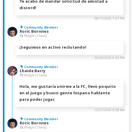
Te acabo de mandar solicitud de amistad a
discord!
08/17/2025 7:37 PM
Community Member
Roric Bornnes
Moogle [Chaos]
¡Seguimos en activo reclutando!
10/29/2025 6:42 PM
Community Member
Lheide Barry
Moogle [Chaos]
Hola, me gustaría unirme a la FC, llevo poquito
en el juego y busco gente hispano hablante
para poder jugar.
12/27/2025 9:38 AM
Community Member
Roric Bornnes
Moogle [Chaos]