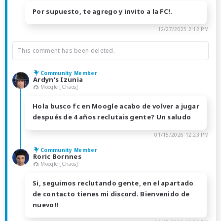
Por supuesto, te agrego y invito a la FC!.
12/27/2025 2:12 PM
This comment has been deleted.
Community Member
Ardyn's Izunia
Moogle [Chaos]
Hola busco fc en Moogle acabo de volver a jugar
después de 4 años reclutais gente? Un saludo
01/15/2026 12:23 PM
Community Member
Roric Bornnes
Moogle [Chaos]
Si, seguimos reclutando gente, en el apartado
de contacto tienes mi discord. Bienvenido de
nuevo!!