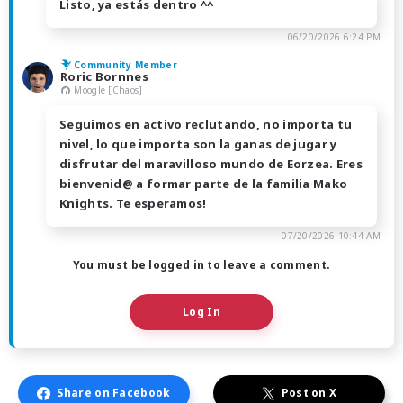
Listo, ya estás dentro ^^
06/20/2026 6:24 PM
Community Member
Roric Bornnes
Moogle [Chaos]
Seguimos en activo reclutando, no importa tu
nivel, lo que importa son la ganas de jugar y
disfrutar del maravilloso mundo de Eorzea. Eres
bienvenid@ a formar parte de la familia Mako
Knights. Te esperamos!
07/20/2026 10:44 AM
You must be logged in to leave a comment.
Log In
Share on Facebook
Post on X