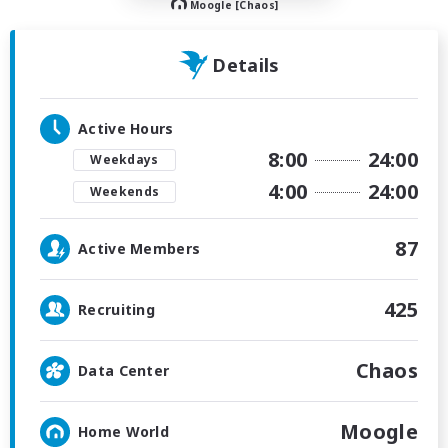
Moogle [Chaos]
Details
Active Hours
8:00
24:00
Weekdays
4:00
24:00
Weekends
87
Active Members
425
Recruiting
Chaos
Data Center
Moogle
Home World