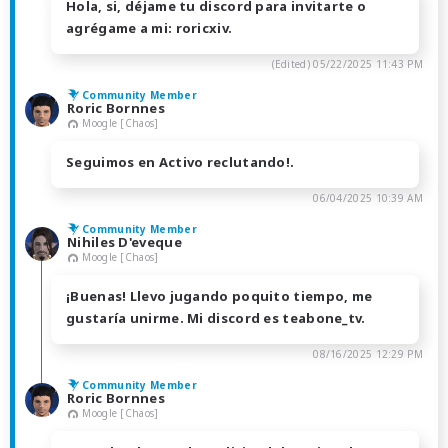
Hola, si, déjame tu discord para invitarte o
agrégame a mi: roricxiv.
(Edited)
05/22/2025 11:43 PM
Community Member
Roric Bornnes
Moogle [Chaos]
Seguimos en Activo reclutando!.
06/04/2025 10:39 AM
Community Member
Nihiles D'eveque
Moogle [Chaos]
¡Buenas! Llevo jugando poquito tiempo, me
gustaría unirme. Mi discord es teabone_tv.
08/16/2025 12:29 PM
Community Member
Roric Bornnes
Moogle [Chaos]