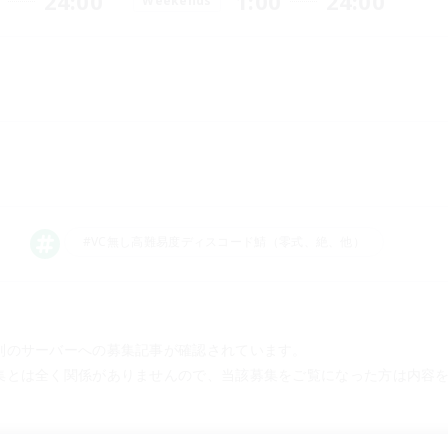
24:00
1:00
24:00
Weekends
#VC無し高難易度ディスコード鯖（零式、絶、他）
別のサーバーへの募集記事が確認されています。
集とは全く関係がありませんので、当該募集をご覧になった方は内容