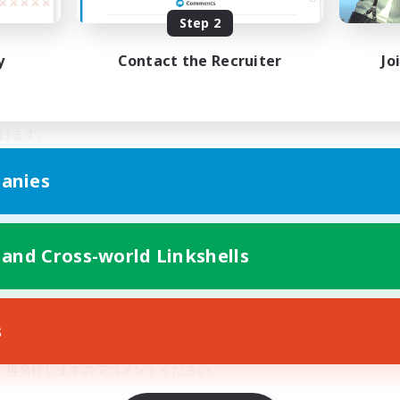
の固定活動が難しい
Step 2
行度の近い人を見つけて定期的に一緒にやりたい
y
Contact the Recruiter
Jo
い
だけます。
を指定してください。
anies
とりするサーバーになります。
Sもありません。
 and Cross-world Linkshells
になっています。
s
、再発行しますのでコメントください。