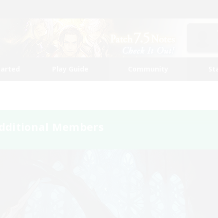
tarted
Play Guide
Community
St
dditional Members