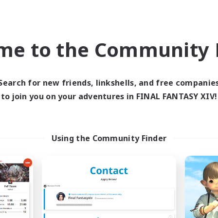
のお誘いや、攻略のための情報共有にご利用いただけるディスコードサ
me to the Community F
青魔道士、ディープダンジョン、フィールド探索型コンテンツについ
加や見直しを行っています）
Search for new friends, linkshells, and free companie
ざまな事情で固定が組めない、という方が気軽に使える場所にしたいと
to join you on your adventures in FINAL FANTASY XIV!
ニティというよりは、誰でも使える掲示板のような場所を目指してい
でも参加できます。
Using the Community Finder
、PT募集や参加などにご利用ください。
ンターゲットのため、サーバー内にVCチャンネルは用意していません
く前提で、特定のチャンネルに限りVC有り募集も利用可能となってい