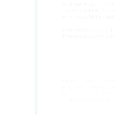
使い方や注意事項はサーバー内
サーバーへの参加直後はビジタ
サーバー内の注意事項をご確認
参加時の通知は出ないようにな
まずは気軽に覗いてみてくださ
※検索用　以下コンテンツの募
絶バハムート　絶アルテマ　絶
乱舞　パンデモニウム　アルカ
士　モルボルチャレンジ　滅ア
エウレカ　ピルグリム・トラバ