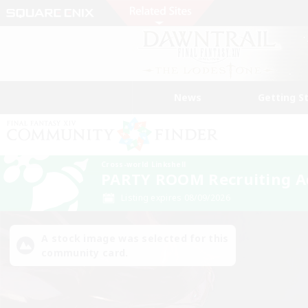
News
Getting S
Cross-world Linkshell
PARTY ROOM Recruiting A
Listing expires 08/09/2026
A stock image was selected for this
community card.