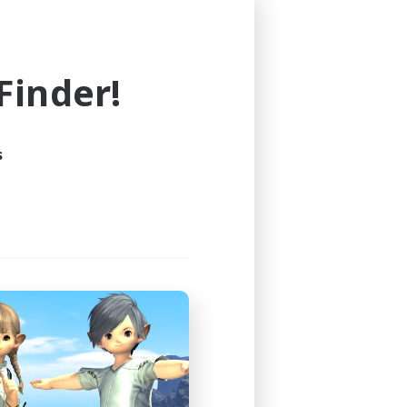
ーバーです。
inder!
て、チャンネルもしくはメンショ
s
思っています。
ます。
。
ます。