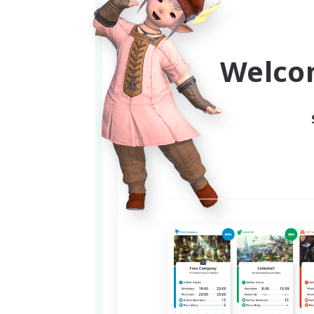
概要
高難易度コンテンツのPT募集
Welco
零式、極、幻、滅、異聞、絶、
ン用ロールを用意しています。
（チャンネルやロールは適宜追
VCなしでプレイしたい、さま
私が中心で動かしていくコミュ
固定などで補充募集をしたい方
各々のペースで攻略を進めつつ
VC無しでプレイしたい方がメイ
VC環境を各自で用意していただ
こんな人向けです
・VC無しでプレイしたい