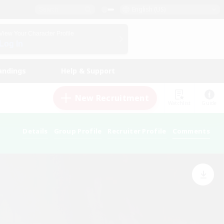
English (US)
View Your Character Profile
Log In
andings
Help & Support
New Recruitment
Watchlist
Guide
Details
Group Profile
Recruiter Profile
Comments