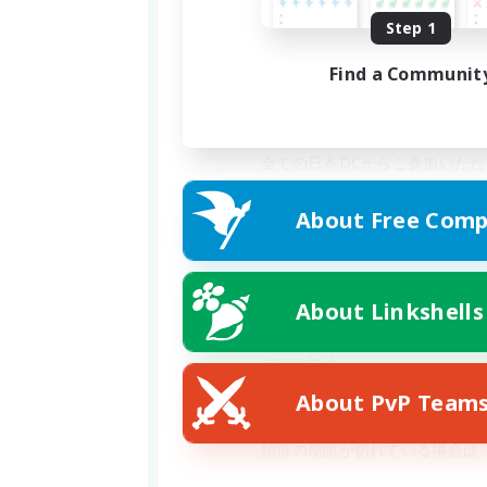
・長時間や毎日決まった時間で
Step 1
・固定とまではいかずとも、進
Find a Communit
・固定での補充募集に利用した
対象DC
全ての日本DCからご参加いた
PT募集される方が集合するDC
About Free Comp
コミュニティ形態
ディスコードのチャットでやり
VC機能は使用しません。CWL
About Linkshells
参加方法
招待URLから誰でも覗けるよう
About PvP Team
https://discord.gg/9ubJtYDHZv
招待の期限が切れている場合は