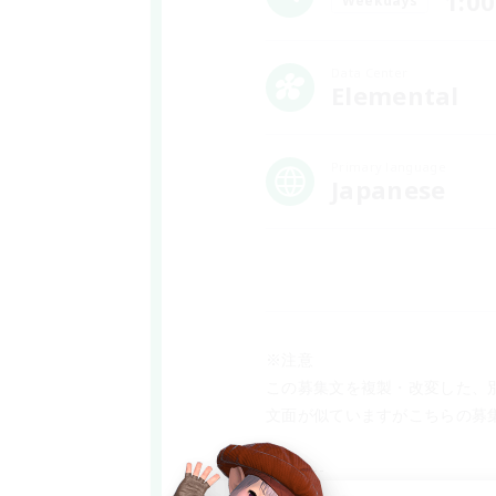
1:00
Weekdays
Data Center
Elemental
Primary language
Japanese
※注意
この募集文を複製・改変した、
文面が似ていますがこちらの募
----------