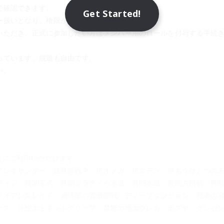
で確認できます。
Get Started!
ー扱いとなり、権限が制限されています。
いただき、正式に参加したい方はメンバー用のロールを付与する手続
っています。脱退も自由です。
い。
集にご利用いただけます。
アレキサンダー　絶竜詩戦争　絶オメガ　絶エデン　絶もうひとつの
ディア　異聞零式　異聞シラディハ水道　異聞水道　異聞六根仙　異
ライアンスレイド　滅暗闇の雲激闘戦　ディープダンジョン　死者の
ース　詩想エミネントグリーフ　禁断の地エウレカ　ボズヤ　クレセ