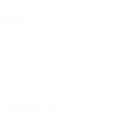
きを行ってください。
未来　絶未来　絶ケフカ　絶妖星
聞アロアロ島　異聞零式　青魔道
宮殿　アメノミハシラ　オルト・
ントアイル　フォークタワー