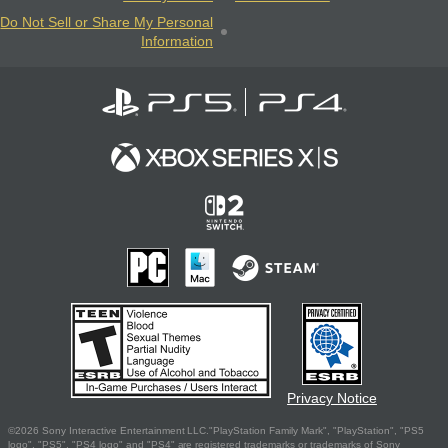
Do Not Sell or Share My Personal
Information
Privacy Notice
©2026 Sony Interactive Entertainment LLC."PlayStation Family Mark", "PlayStation", "PS5
logo", "PS5", "PS4 logo" and "PS4" are registered trademarks or trademarks of Sony