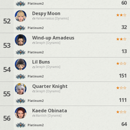
60
Platinum
2
Despy Moon
★
★
☆
52
Halicarnassus [Dynamis]
32
Platinum
2
Wind-up Amadeus
★
★
☆
53
Seraph [Dynamis]
13
Platinum
2
Lil Buns
★
☆
☆
54
Seraph [Dynamis]
151
Platinum
2
Quarter Knight
★
☆
☆
55
Seraph [Dynamis]
111
Platinum
2
Kaede Obinata
★
☆
☆
56
Marilith [Dynamis]
64
Platinum
2