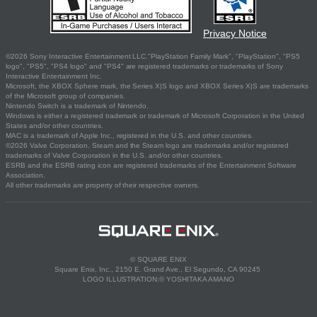
Privacy Notice
©2026 Sony Interactive Entertainment LLC."PlayStation Family Mark", "PlayStation", "PS5
logo", "PS5", "PS4 logo" and "PS4" are registered trademarks or trademarks of Sony
Interactive Entertainment Inc.
Microsoft, the XBOX Sphere mark, the Series X|S logo and XBOX Series X|S are trademarks
of the Microsoft group of companies.
Nintendo Switch is a trademark of Nintendo.
Windows is either a registered trademark or trademark of Microsoft Corporation in the United
States and/or other countries.
MAC is a trademark of Apple Inc., registered in the U.S. and other countries.
©2026 Valve Corporation. Steam and the Steam logo are trademarks and/or registered
trademarks of Valve Corporation in the U.S. and/or other countries.
ESRB and the ESRB rating icon are registered trademarks of the Entertainment Software
Association.
All other trademarks are property of their respective owners.
© SQUARE ENIX
Square Enix, Inc., 2150 E. Grand Ave., El Segundo, CA 90245
LOGO ILLUSTRATION:© YOSHITAKA AMANO