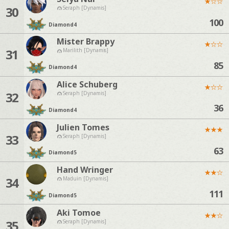
★
☆
☆
30
Seraph [Dynamis]
100
Diamond
4
Mister Brappy
★
☆
☆
31
Marilith [Dynamis]
85
Diamond
4
Alice Schuberg
★
☆
☆
32
Seraph [Dynamis]
36
Diamond
4
Julien Tomes
★
★
★
33
Seraph [Dynamis]
63
Diamond
5
Hand Wringer
★
★
☆
34
Maduin [Dynamis]
111
Diamond
5
Aki Tomoe
★
★
☆
35
Seraph [Dynamis]