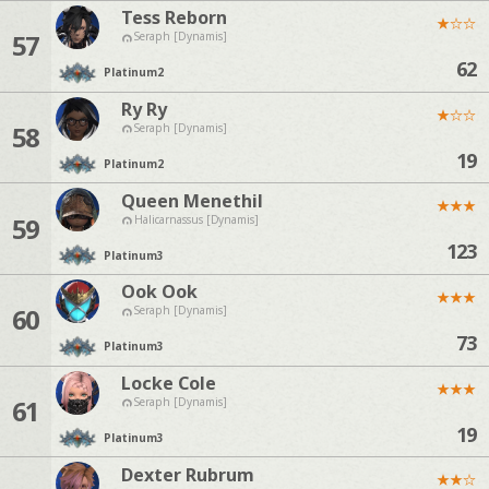
Tess Reborn
★
☆
☆
57
Seraph [Dynamis]
62
Platinum
2
Ry Ry
★
☆
☆
58
Seraph [Dynamis]
19
Platinum
2
Queen Menethil
★
★
★
59
Halicarnassus [Dynamis]
123
Platinum
3
Ook Ook
★
★
★
60
Seraph [Dynamis]
73
Platinum
3
Locke Cole
★
★
★
61
Seraph [Dynamis]
19
Platinum
3
Dexter Rubrum
★
★
☆