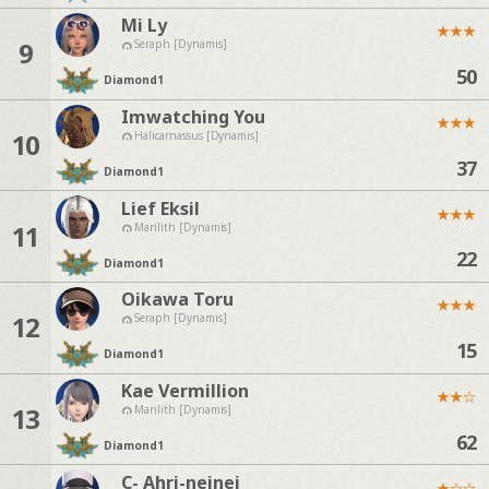
Mi Ly
★
★
★
9
Seraph [Dynamis]
50
Diamond
1
Imwatching You
★
★
★
10
Halicarnassus [Dynamis]
37
Diamond
1
Lief Eksil
★
★
★
11
Marilith [Dynamis]
22
Diamond
1
Oikawa Toru
★
★
★
12
Seraph [Dynamis]
15
Diamond
1
Kae Vermillion
★
★
☆
13
Marilith [Dynamis]
62
Diamond
1
C- Ahri-neinei
★
☆
☆