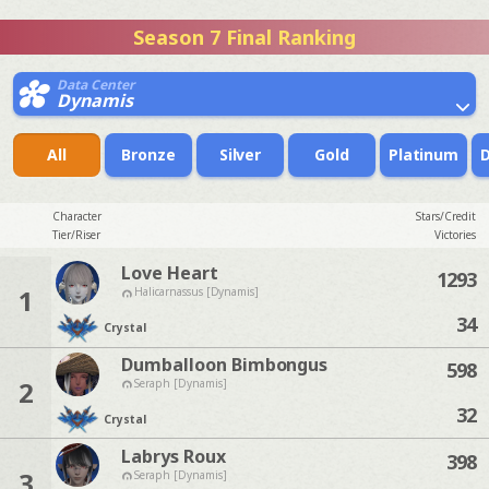
Season 7 Final Ranking
Data Center
Dynamis
All
Bronze
Silver
Gold
Platinum
Character
Stars/Credit
Tier/Riser
Victories
Love Heart
1293
1
Halicarnassus [Dynamis]
34
Crystal
Dumballoon Bimbongus
598
2
Seraph [Dynamis]
32
Crystal
Labrys Roux
398
3
Seraph [Dynamis]