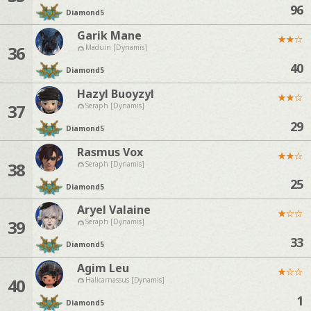
96
Diamond
5
Garik Mane
★
★
☆
36
Maduin [Dynamis]
40
Diamond
5
Hazyl Buoyzyl
★
★
☆
37
Seraph [Dynamis]
29
Diamond
5
Rasmus Vox
★
★
☆
38
Seraph [Dynamis]
25
Diamond
5
Aryel Valaine
★
☆
☆
39
Seraph [Dynamis]
33
Diamond
5
Agim Leu
★
☆
☆
40
Halicarnassus [Dynamis]
1
Diamond
5