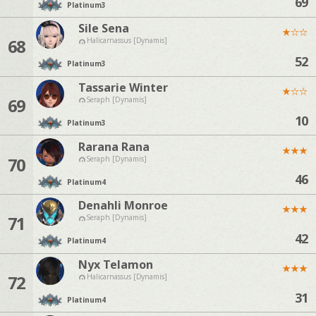
69
Platinum
3
Sile Sena
★
☆
☆
68
Halicarnassus [Dynamis]
52
Platinum
3
Tassarie Winter
★
☆
☆
69
Seraph [Dynamis]
10
Platinum
3
Rarana Rana
★
★
★
70
Seraph [Dynamis]
46
Platinum
4
Denahli Monroe
★
★
★
71
Seraph [Dynamis]
42
Platinum
4
Nyx Telamon
★
★
★
72
Halicarnassus [Dynamis]
31
Platinum
4