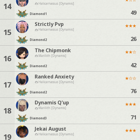
14
Halicarnassus [Dynamis]
49
Diamond
1
Strictly Pvp
★
★
★
15
Halicarnassus [Dynamis]
26
Diamond
2
The Chipmonk
★
★
☆
16
Marilith [Dynamis]
42
Diamond
2
Ranked Anxiety
★
☆
☆
17
Halicarnassus [Dynamis]
76
Diamond
2
Dynamis Q'up
★
★
★
18
Marilith [Dynamis]
71
Diamond
3
Jekai August
★
★
★
19
Halicarnassus [Dynamis]