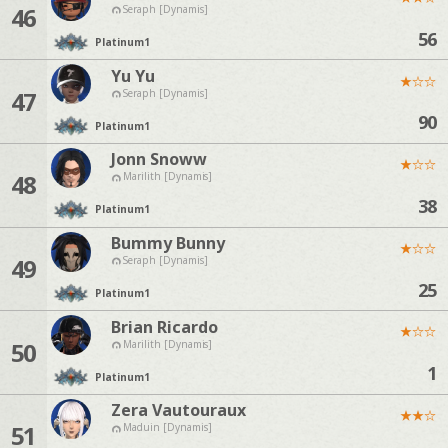
46
Seraph [Dynamis]
56
Platinum
1
Yu Yu
★
☆
☆
47
Seraph [Dynamis]
90
Platinum
1
Jonn Snoww
★
☆
☆
48
Marilith [Dynamis]
38
Platinum
1
Bummy Bunny
★
☆
☆
49
Seraph [Dynamis]
25
Platinum
1
Brian Ricardo
★
☆
☆
50
Marilith [Dynamis]
1
Platinum
1
Zera Vautouraux
★
★
☆
51
Maduin [Dynamis]