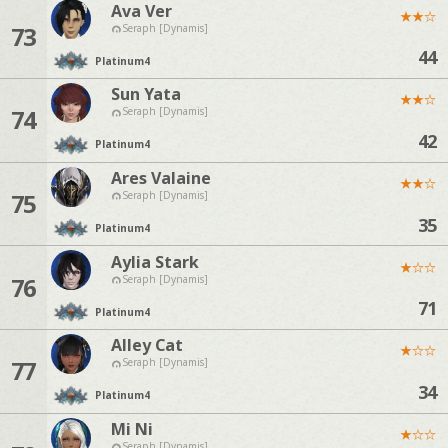
Ava Ver
★
★
☆
73
Seraph [Dynamis]
44
Platinum
4
Sun Yata
★
★
☆
74
Seraph [Dynamis]
42
Platinum
4
Ares Valaine
★
★
☆
75
Seraph [Dynamis]
35
Platinum
4
Aylia Stark
★
☆
☆
76
Seraph [Dynamis]
71
Platinum
4
Alley Cat
★
☆
☆
77
Seraph [Dynamis]
34
Platinum
4
Mi Ni
★
☆
☆
Seraph [Dynamis]