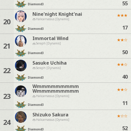
55
Diamond
3
Nine'night Knight'nai
★
★
★
20
Halicarnassus [Dynamis]
17
Diamond
3
Immortal Wind
★
★
☆
21
Seraph [Dynamis]
50
Diamond
3
Sasuke Uchiha
★
★
☆
22
Seraph [Dynamis]
40
Diamond
3
Wmmmmmmmmm
★
★
☆
Wmmmmmmmmm
23
Halicarnassus [Dynamis]
11
Diamond
3
Shizuko Sakura
★
☆
☆
24
Halicarnassus [Dynamis]
52
Diamond
3