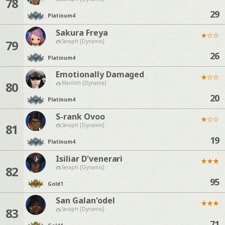
78
29
Platinum
4
Sakura Freya
★
☆
☆
79
Seraph [Dynamis]
26
Platinum
4
Emotionally Damaged
★
☆
☆
80
Marilith [Dynamis]
20
Platinum
4
S-rank Ovoo
★
☆
☆
81
Seraph [Dynamis]
19
Platinum
4
Isiliar D'venerari
★
★
★
82
Seraph [Dynamis]
95
Gold
1
San Galan'odel
★
★
★
83
Seraph [Dynamis]
71