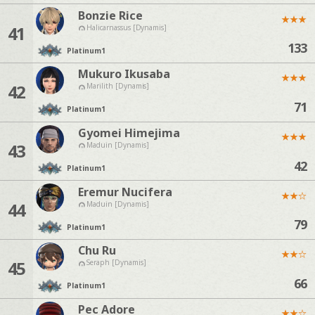
Bonzie Rice
★
★
★
41
Halicarnassus [Dynamis]
133
Platinum
1
Mukuro Ikusaba
★
★
★
42
Marilith [Dynamis]
71
Platinum
1
Gyomei Himejima
★
★
★
43
Maduin [Dynamis]
42
Platinum
1
Eremur Nucifera
★
★
☆
44
Maduin [Dynamis]
79
Platinum
1
Chu Ru
★
★
☆
45
Seraph [Dynamis]
66
Platinum
1
Pec Adore
★
★
☆