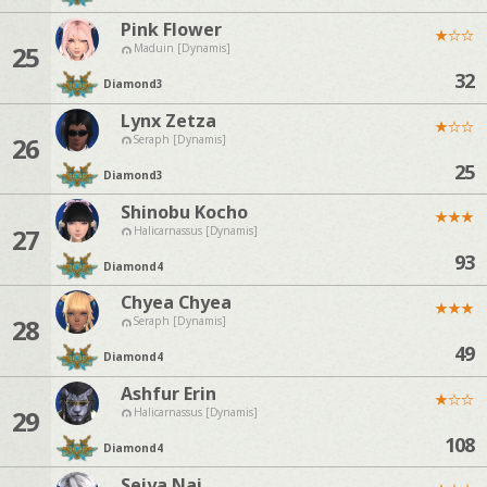
Pink Flower
★
☆
☆
25
Maduin [Dynamis]
32
Diamond
3
Lynx Zetza
★
☆
☆
26
Seraph [Dynamis]
25
Diamond
3
Shinobu Kocho
★
★
★
27
Halicarnassus [Dynamis]
93
Diamond
4
Chyea Chyea
★
★
★
28
Seraph [Dynamis]
49
Diamond
4
Ashfur Erin
★
☆
☆
29
Halicarnassus [Dynamis]
108
Diamond
4
Seiya Nai