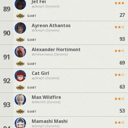
Jet Fei
★
★
★
89
Seraph [Dynamis]
27
Gold
1
Ayreon Athantos
★
★
☆
90
Seraph [Dynamis]
93
Gold
1
Alexander Hortimont
★
★
☆
91
Halicarnassus [Dynamis]
69
Gold
1
Cat Girl
★
★
☆
92
Seraph [Dynamis]
63
Gold
1
Max Wildfire
★
★
☆
93
Marilith [Dynamis]
53
Gold
1
Mamashi Mashi
★
★
☆
Seraph [Dynamis]