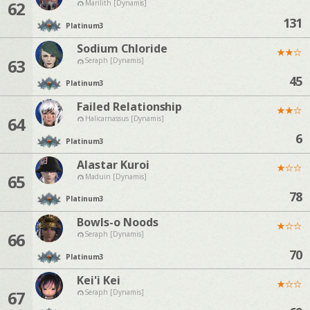
62
Marilith [Dynamis]
131
Platinum
3
Sodium Chloride
★
★
☆
63
Seraph [Dynamis]
45
Platinum
3
Failed Relationship
★
★
☆
64
Halicarnassus [Dynamis]
6
Platinum
3
Alastar Kuroi
★
☆
☆
65
Maduin [Dynamis]
78
Platinum
3
Bowls-o Noods
★
☆
☆
66
Seraph [Dynamis]
70
Platinum
3
Kei'i Kei
★
☆
☆
67
Seraph [Dynamis]