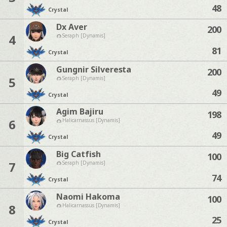
48
Crystal
Dx Aver
200
4
Seraph [Dynamis]
81
Crystal
Gungnir Silveresta
200
5
Seraph [Dynamis]
49
Crystal
Agim Bajiru
198
6
Halicarnassus [Dynamis]
49
Crystal
Big Catfish
100
7
Seraph [Dynamis]
74
Crystal
Naomi Hakoma
100
8
Halicarnassus [Dynamis]
25
Crystal