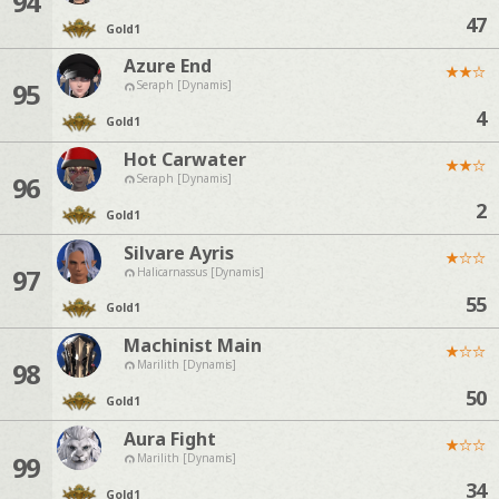
94
47
Gold
1
Azure End
★
★
☆
95
Seraph [Dynamis]
4
Gold
1
Hot Carwater
★
★
☆
96
Seraph [Dynamis]
2
Gold
1
Silvare Ayris
★
☆
☆
97
Halicarnassus [Dynamis]
55
Gold
1
Machinist Main
★
☆
☆
98
Marilith [Dynamis]
50
Gold
1
Aura Fight
★
☆
☆
99
Marilith [Dynamis]
34
Gold
1