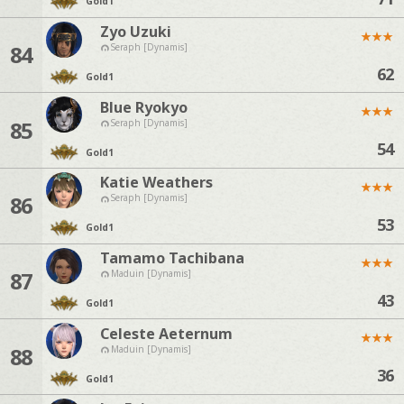
Gold
1
Zyo Uzuki
★
★
★
84
Seraph [Dynamis]
62
Gold
1
Blue Ryokyo
★
★
★
85
Seraph [Dynamis]
54
Gold
1
Katie Weathers
★
★
★
86
Seraph [Dynamis]
53
Gold
1
Tamamo Tachibana
★
★
★
87
Maduin [Dynamis]
43
Gold
1
Celeste Aeternum
★
★
★
88
Maduin [Dynamis]
36
Gold
1