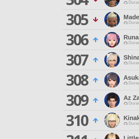
Duran
305
Made
Duran
306
Runa 
Duran
307
Shin
Duran
308
Asuk
Duran
309
Az Z
Duran
310
Kina
Duran
Littl