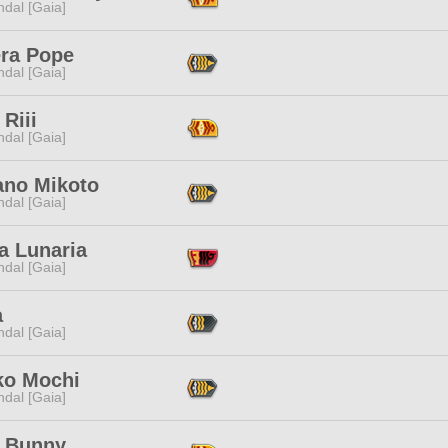
dal [Gaia]
ra Pope
dal [Gaia]
Riii
dal [Gaia]
ano Mikoto
dal [Gaia]
a Lunaria
dal [Gaia]
a
dal [Gaia]
ko Mochi
dal [Gaia]
e Bunny