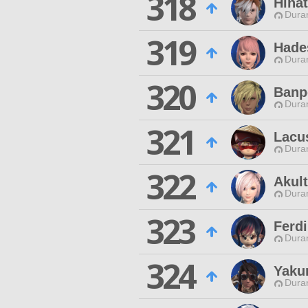
318
Hina
Duran
319
Hade
Duran
320
Banp
Duran
321
Lacu
Duran
322
Akul
Duran
323
Ferd
Duran
324
Yaku
Duran