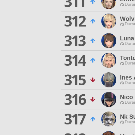
311
Duran
312
Wolv
Duran
313
Luna 
Duran
314
Tont
Duran
315
Ines 
Duran
316
Nico
Duran
317
Nk S
Duran