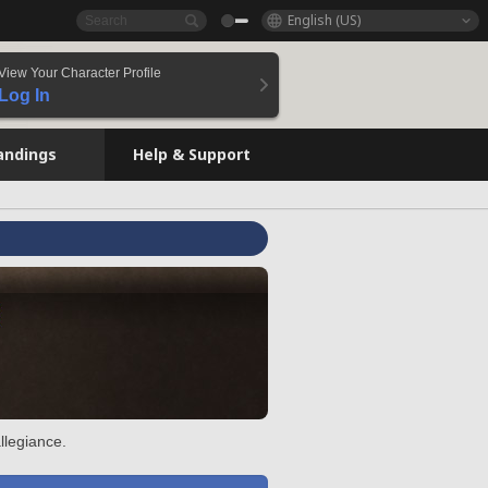
English (US)
View Your Character Profile
Log In
andings
Help & Support
llegiance.