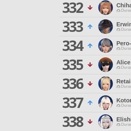
332
Chih
Duran
333
Erwi
Duran
334
Pero
Duran
335
Alice
Duran
336
Retai
Duran
337
Koto
Duran
338
Elish
Duran