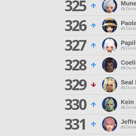
325
Mune
Duran
326
Paol
Duran
327
Papil
Duran
328
Coeli
Duran
329
Seal
Duran
330
Kein
Duran
331
Jeffr
Duran