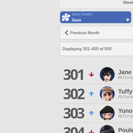
Week
Data Center
Gaia
Previous Month
Displaying
301
-
400
of
500
301
Jane
Duran
302
Tuff
Duran
303
Yuno
Duran
304
Poule