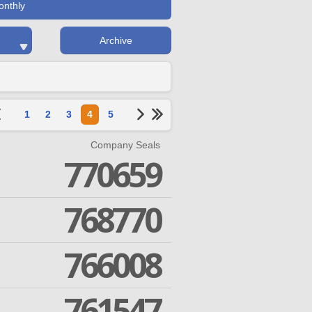
onthly
Archive
1
2
3
4
5
Company Seals
770659
768770
766008
761547