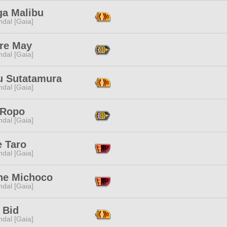
ga Malibu
dal [Gaia]
re May
dal [Gaia]
u Sutatamura
dal [Gaia]
 Ropo
dal [Gaia]
e Taro
dal [Gaia]
ne Michoco
dal [Gaia]
 Bid
dal [Gaia]