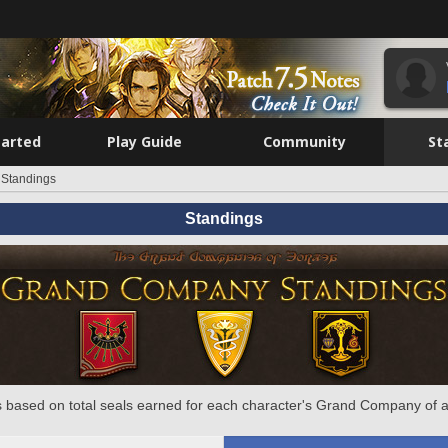
tarted
Play Guide
Community
St
Standings
Standings
 based on total seals earned for each character's Grand Company of a