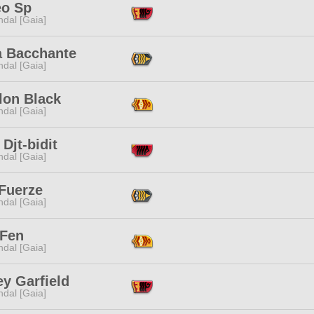
o Sp
dal [Gaia]
a Bacchante
dal [Gaia]
lon Black
dal [Gaia]
 Djt-bidit
dal [Gaia]
 Fuerze
dal [Gaia]
 Fen
dal [Gaia]
ey Garfield
dal [Gaia]