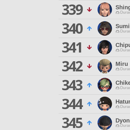
339
Shin
Duran
340
Sumi
Duran
341
Chip
Duran
342
Miru
Duran
343
Chik
Duran
344
Hatu
Duran
345
Dyon
Duran