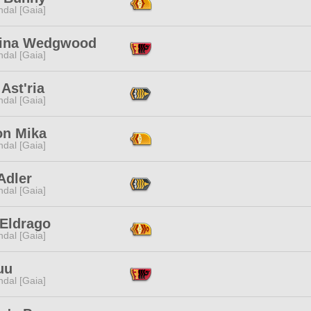
dal [Gaia]
ina Wedgwood
dal [Gaia]
Ast'ria
dal [Gaia]
on Mika
dal [Gaia]
Adler
dal [Gaia]
 Eldrago
dal [Gaia]
uu
dal [Gaia]