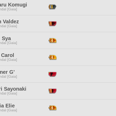
aru Komugi
dal [Gaia]
n Valdez
dal [Gaia]
- Sya
dal [Gaia]
 Carol
dal [Gaia]
ner G'
dal [Gaia]
ri Sayonaki
dal [Gaia]
ia Elie
dal [Gaia]