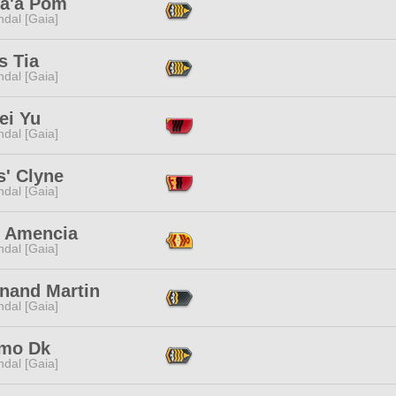
ta'a Pom
dal [Gaia]
s Tia
dal [Gaia]
ei Yu
dal [Gaia]
s' Clyne
dal [Gaia]
t Amencia
dal [Gaia]
inand Martin
dal [Gaia]
mo Dk
dal [Gaia]