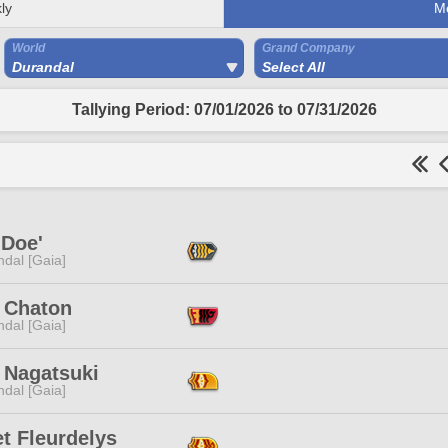
ly
M
World
Grand Company
Durandal
Select All
Tallying Period: 07/01/2026 to 07/31/2026
 Doe'
dal [Gaia]
y Chaton
dal [Gaia]
 Nagatsuki
dal [Gaia]
t Fleurdelys