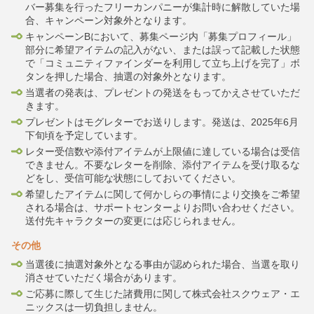
バー募集を行ったフリーカンパニーが集計時に解散していた場
合、キャンペーン対象外となります。
キャンペーンBにおいて、募集ページ内「募集プロフィール」
部分に希望アイテムの記入がない、または誤って記載した状態
で「コミュニティファインダーを利用して立ち上げを完了」ボ
タンを押した場合、抽選の対象外となります。
当選者の発表は、プレゼントの発送をもってかえさせていただ
きます。
プレゼントはモグレターでお送りします。発送は、2025年6月
下旬頃を予定しています。
レター受信数や添付アイテムが上限値に達している場合は受信
できません。不要なレターを削除、添付アイテムを受け取るな
どをし、受信可能な状態にしておいてください。
希望したアイテムに関して何かしらの事情により交換をご希望
される場合は、サポートセンターよりお問い合わせください。
送付先キャラクターの変更には応じられません。
その他
当選後に抽選対象外となる事由が認められた場合、当選を取り
消させていただく場合があります。
ご応募に際して生じた諸費用に関して株式会社スクウェア・エ
ニックスは一切負担しません。