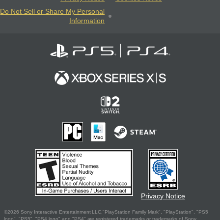
Do Not Sell or Share My Personal
Information
Privacy Notice
©2026 Sony Interactive Entertainment LLC."PlayStation Family Mark", "PlayStation", "PS5
logo", "PS5", "PS4 logo" and "PS4" are registered trademarks or trademarks of Sony