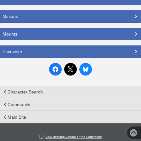
Minions
Mounts
Facewear
Character Search
Community
Main Site
View desktop version of the Lodestone