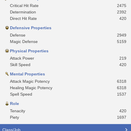
Critical Hit Rate
2475
Determination
2392
Direct Hit Rate
420
Defensive Properties
Defense
2949
Magic Defense
5159
Physical Properties
Attack Power
219
Skill Speed
420
Mental Properties
Attack Magic Potency
6318
Healing Magic Potency
6318
Spell Speed
1537
Role
Tenacity
420
Piety
1697
Class/Job