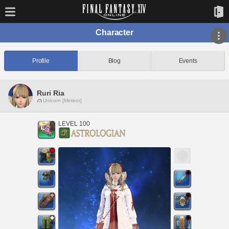
Character
Profile
Blog
Events
Ruri Ria
Unicorn [Meteor]
LEVEL 100