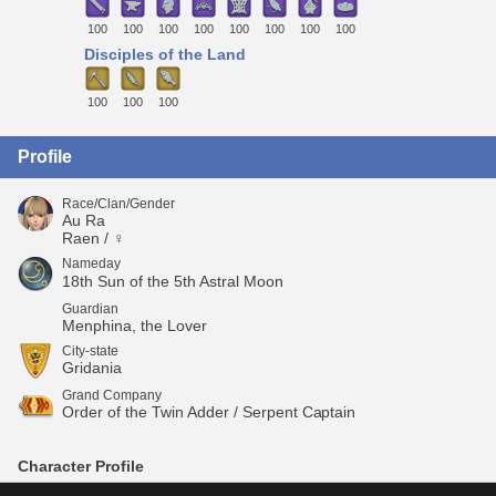
100
100
100
100
100
100
100
100
Disciples of the Land
100
100
100
Profile
Race/Clan/Gender
Au Ra
Raen / ♀
Nameday
18th Sun of the 5th Astral Moon
Guardian
Menphina, the Lover
City-state
Gridania
Grand Company
Order of the Twin Adder / Serpent Captain
Character Profile