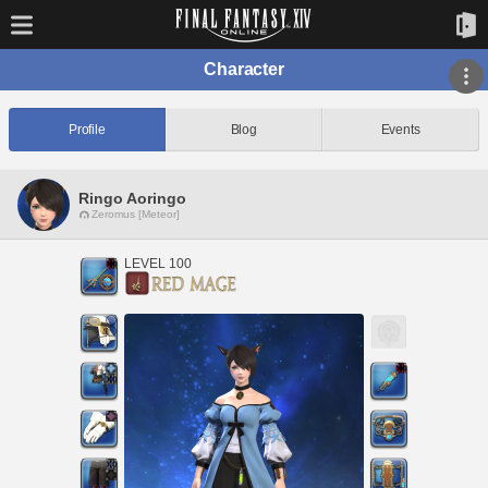
Character
Profile
Blog
Events
Ringo Aoringo
Zeromus [Meteor]
LEVEL 100