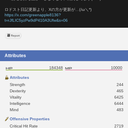
ロドスト日記更新より、Xの方が更新が…(/ω＼*)
https://x.com/greenapple8136?
t=rJfLIC5yzPw9dP410A3Ufw&s=06
Report
Attributes
184348
10000
Attributes
Strength
244
Dexterity
465
Vitality
6425
Intelligence
6444
Mind
483
Offensive Properties
Critical Hit Rate
2719