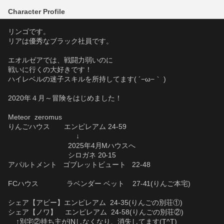
Character Profile
リンゴです。
リアは優秀なブラック社員です。
エオルゼアでは、戦闘力弱いのに
戦いに行くの大好きです！
ハイレベルの迷子スキルを所持してます( ´−ω−｀ )
2020年４月～冒険をはじめました！
Meteor  zeromus
りんごハウス       エンピレアム 24-59
                                  ↓
                              2025年4月Mハウスへ
                              シロガネ 20-15
アパルトメント   ゴブレットビュート   22-48
FCハウス              ラベンダー ベット    27-41(りんご本宅)
シェア【アビー】エンピレアム  24-35(りんごの別荘①)
シェア【ノワ】    エンピレアム  24-58(りんごの別荘②)
    ↑別宅②持ち主がINしなくなり、消失してます(T^T)