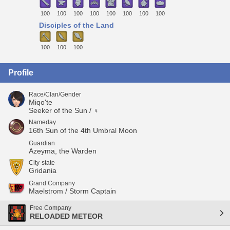
100
100
100
100
100
100
100
100
Disciples of the Land
100
100
100
Profile
Race/Clan/Gender
Miqo'te
Seeker of the Sun / ♀
Nameday
16th Sun of the 4th Umbral Moon
Guardian
Azeyma, the Warden
City-state
Gridania
Grand Company
Maelstrom / Storm Captain
Free Company
RELOADED METEOR