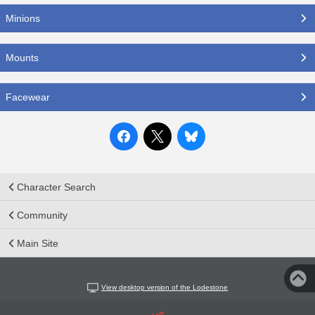
Minions
Mounts
Facewear
Character Search
Community
Main Site
View desktop version of the Lodestone