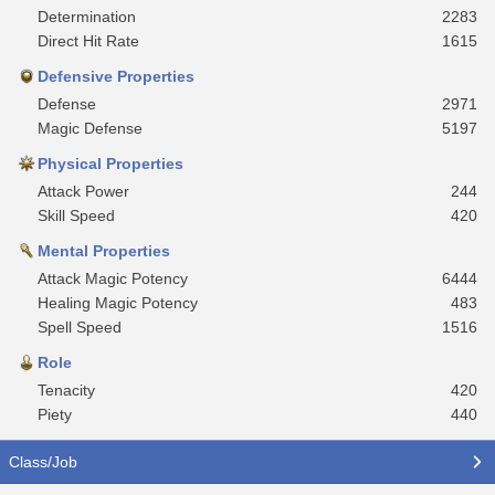
Determination
2283
Direct Hit Rate
1615
Defensive Properties
Defense
2971
Magic Defense
5197
Physical Properties
Attack Power
244
Skill Speed
420
Mental Properties
Attack Magic Potency
6444
Healing Magic Potency
483
Spell Speed
1516
Role
Tenacity
420
Piety
440
Class/Job