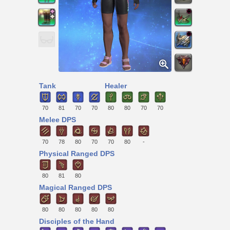
Tank
Healer
70
81
70
70
80
80
70
70
Melee DPS
70
78
80
70
70
80
-
Physical Ranged DPS
80
81
80
Magical Ranged DPS
80
80
80
80
80
Disciples of the Hand