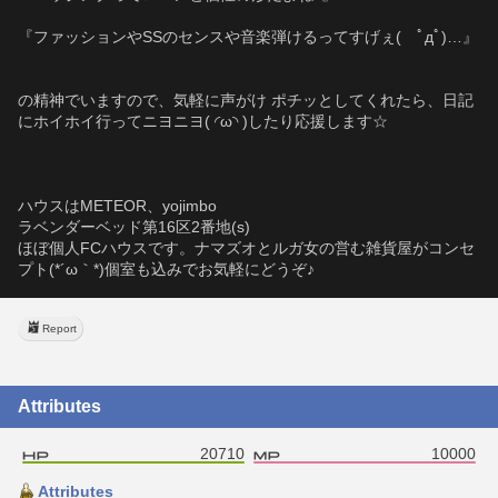
『ファッションやSSのセンスや音楽弾けるってすげぇ(　ﾟдﾟ)…』
の精神でいますので、気軽に声がけ ポチッとしてくれたら、日記
にホイホイ行ってニヨニヨ( ◜ω◝ )したり応援します☆
ハウスはMETEOR、yojimbo
ラベンダーベッド第16区2番地(s)
ほぼ個人FCハウスです。ナマズオとルガ女の営む雑貨屋がコンセ
プト(*´ω｀*)個室も込みでお気軽にどうぞ♪
Report
Attributes
20710
10000
Attributes