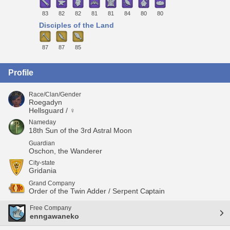
83
82
82
81
81
84
80
80
Disciples of the Land
87
87
85
Profile
Race/Clan/Gender
Roegadyn
Hellsguard / ♀
Nameday
18th Sun of the 3rd Astral Moon
Guardian
Oschon, the Wanderer
City-state
Gridania
Grand Company
Order of the Twin Adder / Serpent Captain
Free Company
enngawaneko