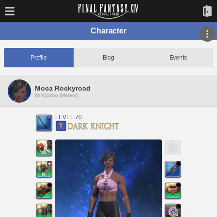
Character
Profile
Blog
Events
Moca Rockyroad
Yojimbo [Meteor]
LEVEL 70