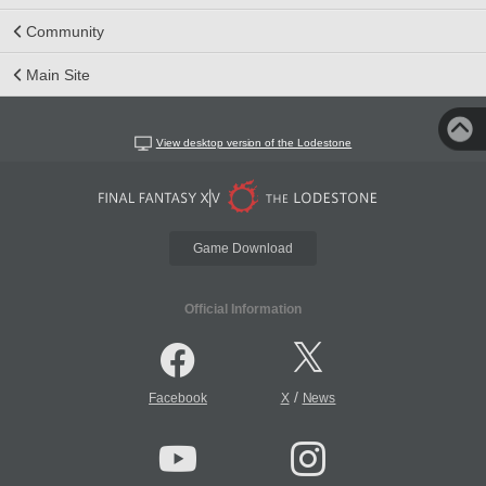
Community
Main Site
View desktop version of the Lodestone
Game Download
Official Information
/
Facebook
X
News