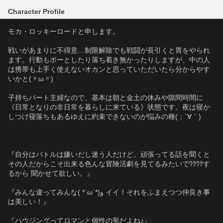
Character Profile
モカ・ロッキーロードと申します。
戦いがあまりに不得意…制限解除でも戦闘が長引くと胃をやられ
ます。行動もボーとしたり落ち着き無かったりしますが、中の人
は携帯も上手く使えないオカンと思っていただいたら分からやす
いかと(〃ω〃)ゝ
子持ちパート主婦なので、基本は朝と金土の休みや隙間時間に
《日常となりの非日常を暮らしに来ている》状態です。夜は寝か
しつけ寝落ちもあるゆえに約束できないのが悩みの種(；´∀｀)
『自分はバトルは嫌いだし迷う人だけど。頑張ってる話を聞くと
その人だからこそ出来る色んな冒険活劇を見てるみたいでﾜｸﾜｸす
るから 聞かせて欲しい。』
『みんな違ってみんな( *˙ω˙*)و イイ！それをふまえつつ仲良き事
は美しい！』
『ハウジングってロマンと個性の形だよね♪』