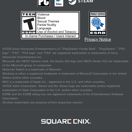
Privacy Notice
©2026 Sony Interactive Entertainment LLC."PlayStation Family Mark", "PlayStation", "PS5
logo", "PS5", "PS4 logo" and "PS4" are registered trademarks or trademarks of Sony
Interactive Entertainment Inc.
Microsoft, the XBOX Sphere mark, the Series X|S logo and XBOX Series X|S are trademarks
of the Microsoft group of companies.
Nintendo Switch is a trademark of Nintendo.
Windows is either a registered trademark or trademark of Microsoft Corporation in the United
States and/or other countries.
MAC is a trademark of Apple Inc., registered in the U.S. and other countries.
©2026 Valve Corporation. Steam and the Steam logo are trademarks and/or registered
trademarks of Valve Corporation in the U.S. and/or other countries.
ESRB and the ESRB rating icon are registered trademarks of the Entertainment Software
Association.
All other trademarks are property of their respective owners.