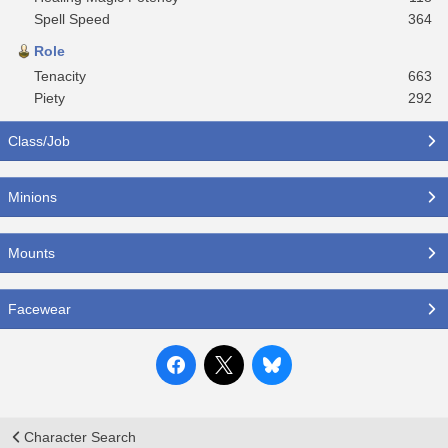
Spell Speed
364
Role
Tenacity
663
Piety
292
Class/Job
Minions
Mounts
Facewear
Character Search