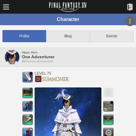
Character
Profile
Blog
Events
Hippo Hero
One Adventurer
Garuda [Elemental]
LEVEL 75