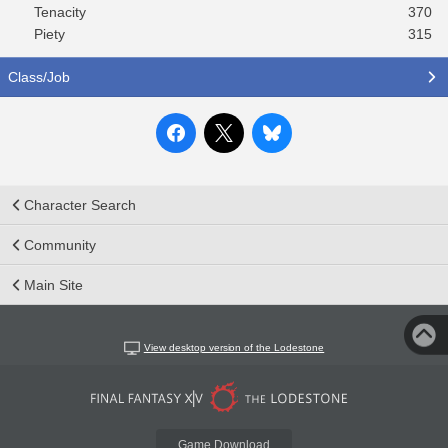
Tenacity
370
Piety
315
Class/Job
Character Search
Community
Main Site
View desktop version of the Lodestone
Game Download