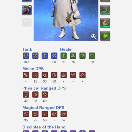
Tank
Healer
100
-
-
60
95
75
-
70
Melee DPS
-
15
33
50
-
-
-
Physical Ranged DPS
32
95
60
Magical Ranged DPS
35
75
50
-
52
Disciples of the Hand