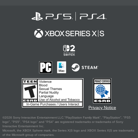
Privacy Notice
©2026 Sony Interactive Entertainment LLC."PlayStation Family Mark", "PlayStation", "PS5
logo", "PS5", "PS4 logo" and "PS4" are registered trademarks or trademarks of Sony
Interactive Entertainment Inc.
Microsoft, the XBOX Sphere mark, the Series X|S logo and XBOX Series X|S are trademarks
of the Microsoft group of companies.