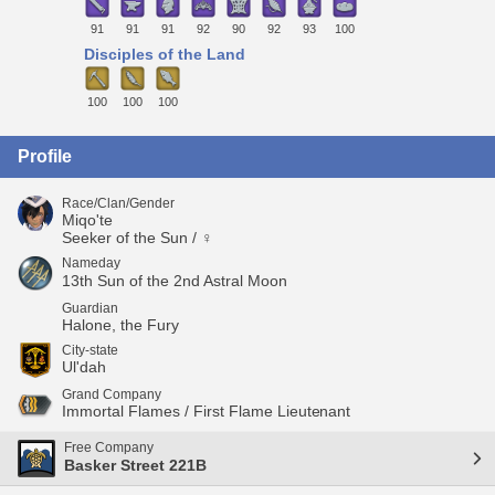
91
91
91
92
90
92
93
100
Disciples of the Land
100
100
100
Profile
Race/Clan/Gender
Miqo'te
Seeker of the Sun / ♀
Nameday
13th Sun of the 2nd Astral Moon
Guardian
Halone, the Fury
City-state
Ul'dah
Grand Company
Immortal Flames / First Flame Lieutenant
Free Company
Basker Street 221B