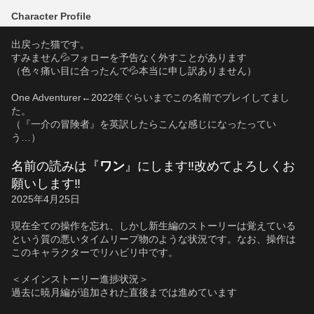
Character Profile
出戻った猫です。
すみません💦フォローを予告なく外すことがあります
（色々痛い目に合ったんで💦本当に申し訳ありません）
One Adventurer←2022年ぐらいまでこの名前でプレイしてまし
た。
（『一介の冒険者』を英訳したらこんな感じになったってい
う…）
名前の読みは『
ワン
』にします‼改めてよろしくお
願いします‼
2025年4月25日
現在全ての操作を忘れ、しかし新生編のストーリーは覚えている
という質の悪いタイムリープ物のような状況です。なお、操作は
このキャラクターでリハビリ中です。
＜メインストーリー進捗状況＞
過去に暁月編が追加された直後までは進めています