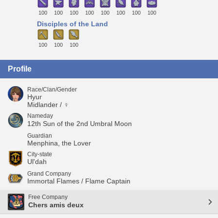
100
100
100
100
100
100
100
100
Disciples of the Land
100
100
100
Profile
Race/Clan/Gender
Hyur
Midlander / ♀
Nameday
12th Sun of the 2nd Umbral Moon
Guardian
Menphina, the Lover
City-state
Ul'dah
Grand Company
Immortal Flames / Flame Captain
Free Company
Chers amis deux