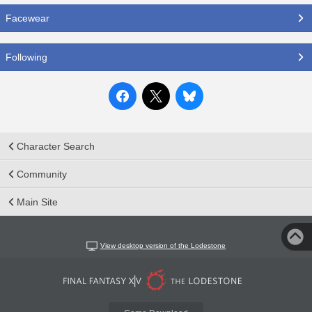
Facewear
Following
Character Search
Community
Main Site
View desktop version of the Lodestone