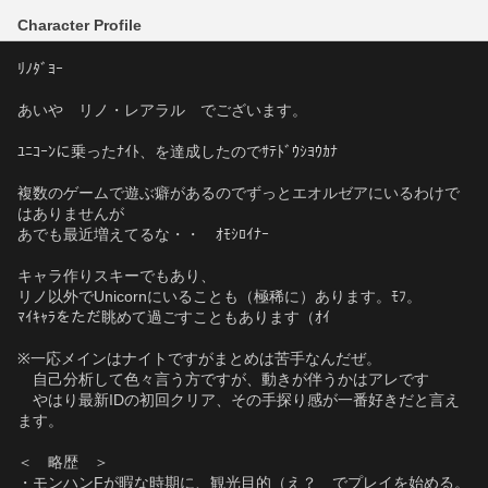
Character Profile
ﾘﾉﾀﾞﾖｰ
あいや　リノ・レアラル　でございます。
ﾕﾆｺｰﾝに乗ったﾅｲﾄ、を達成したのでｻﾃﾄﾞｳｼﾖｳｶﾅ
複数のゲームで遊ぶ癖があるのでずっとエオルゼアにいるわけで
はありませんが
あでも最近増えてるな・・　ｵﾓｼﾛｲﾅｰ
キャラ作りスキーでもあり、
リノ以外でUnicornにいることも（極稀に）あります。ﾓﾌ。
ﾏｲｷｬﾗをただ眺めて過ごすこともあります（ｵｲ
※一応メインはナイトですがまとめは苦手なんだぜ。
　自己分析して色々言う方ですが、動きが伴うかはアレです
　やはり最新IDの初回クリア、その手探り感が一番好きだと言え
ます。
＜　略歴　＞
・モンハンFが暇な時期に、観光目的（え？　でプレイを始める。