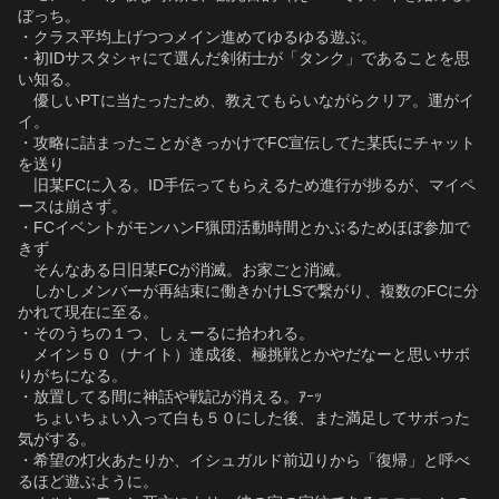
ぼっち。
・クラス平均上げつつメイン進めてゆるゆる遊ぶ。
・初IDサスタシャにて選んだ剣術士が「タンク」であることを思
い知る。
　優しいPTに当たったため、教えてもらいながらクリア。運がイ
イ。
・攻略に詰まったことがきっかけでFC宣伝してた某氏にチャット
を送り
　旧某FCに入る。ID手伝ってもらえるため進行が捗るが、マイペ
ースは崩さず。
・FCイベントがモンハンF猟団活動時間とかぶるためほぼ参加で
きず
　そんなある日旧某FCが消滅。お家ごと消滅。
　しかしメンバーが再結束に働きかけLSで繋がり、複数のFCに分
かれて現在に至る。
・そのうちの１つ、しぇーるに拾われる。
　メイン５０（ナイト）達成後、極挑戦とかやだなーと思いサボ
りがちになる。
・放置してる間に神話や戦記が消える。ｱｰｯ
　ちょいちょい入って白も５０にした後、また満足してサボった
気がする。
・希望の灯火あたりか、イシュガルド前辺りから「復帰」と呼べ
るほど遊ぶように。