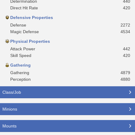
Determination
440
Direct Hit Rate
420
Defensive Properties
Defense
2272
Magic Defense
4534
Physical Properties
Attack Power
442
Skill Speed
420
Gathering
Gathering
4879
Perception
4880
Class/Job
Minions
Mounts