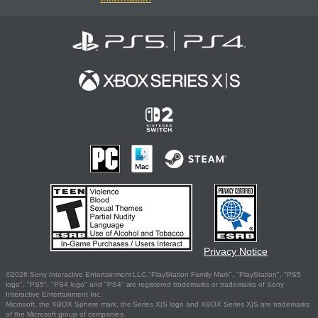
Privacy Notice
©2026 Sony Interactive Entertainment LLC."PlayStation Family Mark", "PlayStation", "PS5
logo", "PS5", "PS4 logo" and "PS4" are registered trademarks or trademarks of Sony
Interactive Entertainment Inc.
Microsoft, the XBOX Sphere mark, the Series X|S logo and XBOX Series X|S are trademarks
of the Microsoft group of companies.